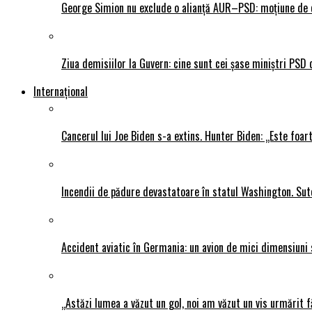
George Simion nu exclude o alianță AUR–PSD: moțiune de ce
Ziua demisiilor la Guvern: cine sunt cei șase miniștri PSD 
Internațional
Cancerul lui Joe Biden s-a extins. Hunter Biden: „Este foar
Incendii de pădure devastatoare în statul Washington. Sute
Accident aviatic în Germania: un avion de mici dimensiuni 
„Astăzi lumea a văzut un gol, noi am văzut un vis urmărit f