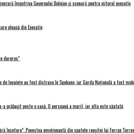
nzură împotriva Guvernului Bolojan și scenarii pentru viitorul executiv
care pleacă din Executiv
te dureros”
 de locuințe au fost distruse în Spokane, iar Garda Națională a fost mobi
s-a prăbușit peste o casă. O persoană a murit, iar alta este căutată
ără încetare”. Povestea emoționantă din spatele reușitei lui Ferran Torre