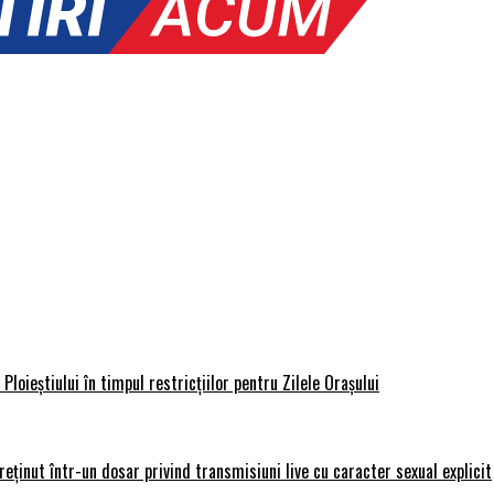
loieștiului în timpul restricțiilor pentru Zilele Orașului
 reținut într-un dosar privind transmisiuni live cu caracter sexual explicit