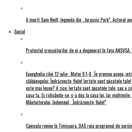
A murit Sam Neill, legenda din „Jurassic Park”. Actorul av
Social
Protestul crescătorilor de oi a degenerat în fața ANSVSA. 
Evanghelia zilei 12 iulie : Matei 9:1-8 „În vremea aceea, int
slăbănogului: Îndrăznește, fiule! Iertate sunt păcatele tale!
este mai lesne? A zice: Iertate sunt păcatele tale, sau a zi
casa ta. Și ridicându-se, s-a dus la casa lui. Iar mulțimi
Mântuitorului, îndemnul: „Îndrăznește, fiule!”
Canicula revine în Timișoara. DAS reia programul de sprijin