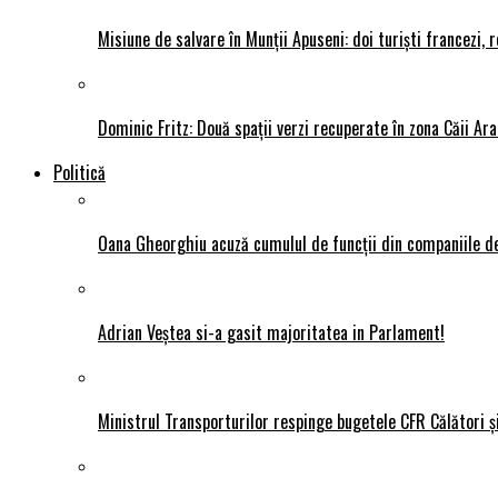
Misiune de salvare în Munții Apuseni: doi turiști francezi,
Dominic Fritz: Două spații verzi recuperate în zona Căii Ar
Politică
Oana Gheorghiu acuză cumulul de funcții din companiile de
Adrian Veștea si-a gasit majoritatea in Parlament!
Ministrul Transporturilor respinge bugetele CFR Călători ș