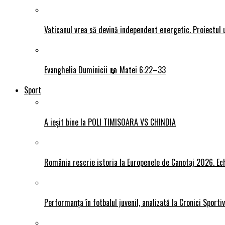
Vaticanul vrea să devină independent energetic. Proiectul 
Evanghelia Duminicii 📖 Matei 6:22–33
Sport
A ieșit bine la POLI TIMISOARA VS CHINDIA
România rescrie istoria la Europenele de Canotaj 2026. Ech
Performanța în fotbalul juvenil, analizată la Cronici Sporti