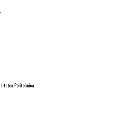
s
rsitatea Politehnica