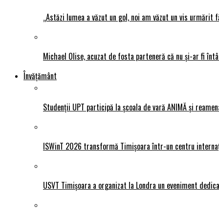
„Astăzi lumea a văzut un gol, noi am văzut un vis urmărit f
Michael Olise, acuzat de fosta parteneră că nu și-ar fi întâ
Învățământ
Studenții UPT participă la școala de vară ANIMĂ și reamen
ISWinT 2026 transformă Timișoara într-un centru internațion
USVT Timișoara a organizat la Londra un eveniment dedicat