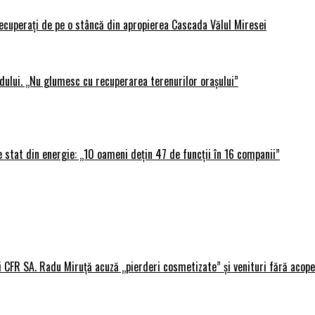
 recuperați de pe o stâncă din apropierea Cascada Vălul Miresei
adului. „Nu glumesc cu recuperarea terenurilor orașului”
 stat din energie: „10 oameni dețin 47 de funcții în 16 companii”
i CFR SA. Radu Miruță acuză „pierderi cosmetizate” și venituri fără acope