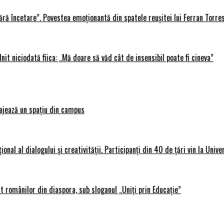
ără încetare”. Povestea emoționantă din spatele reușitei lui Ferran Torre
lnit niciodată fiica: „Mă doare să văd cât de insensibil poate fi cineva”
ajează un spațiu din campus
al al dialogului și creativității. Participanți din 40 de țări vin la Unive
 românilor din diaspora, sub sloganul „Uniți prin Educație”