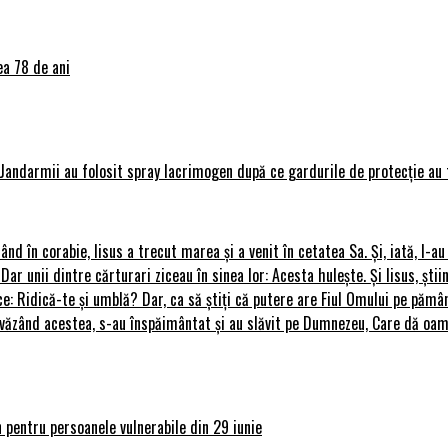
ea 78 de ani
Jandarmii au folosit spray lacrimogen după ce gardurile de protecție au 
rând în corabie, Iisus a trecut marea și a venit în cetatea Sa. Și, iată, I-a
 Dar unii dintre cărturari ziceau în sinea lor: Acesta hulește. Și Iisus, știi
ce: Ridică-te și umblă? Dar, ca să știți că putere are Fiul Omului pe pământ
le, văzând acestea, s-au înspăimântat și au slăvit pe Dumnezeu, Care dă o
 pentru persoanele vulnerabile din 29 iunie