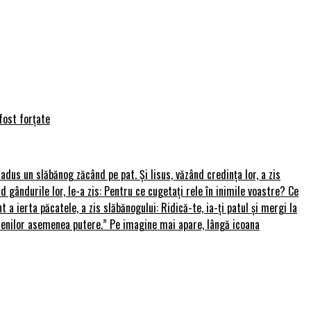
fost forțate
u adus un slăbănog zăcând pe pat. Și Iisus, văzând credința lor, a zis
nd gândurile lor, le-a zis: Pentru ce cugetați rele în inimile voastre? Ce
 a ierta păcatele, a zis slăbănogului: Ridică-te, ia-ți patul și mergi la
amenilor asemenea putere.” Pe imagine mai apare, lângă icoana