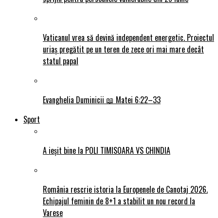
Vaticanul vrea să devină independent energetic. Proiectul
uriaș pregătit pe un teren de zece ori mai mare decât
statul papal
Evanghelia Duminicii 📖 Matei 6:22–33
Sport
A ieșit bine la POLI TIMISOARA VS CHINDIA
România rescrie istoria la Europenele de Canotaj 2026.
Echipajul feminin de 8+1 a stabilit un nou record la
Varese