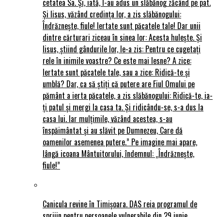
cetatea Sa. Și, iată, I-au adus un slăbănog zăcând pe pat.
Și Iisus, văzând credința lor, a zis slăbănogului:
Îndrăznește, fiule! Iertate sunt păcatele tale! Dar unii
dintre cărturari ziceau în sinea lor: Acesta hulește. Și
Iisus, știind gândurile lor, le-a zis: Pentru ce cugetați
rele în inimile voastre? Ce este mai lesne? A zice:
Iertate sunt păcatele tale, sau a zice: Ridică-te și
umblă? Dar, ca să știți că putere are Fiul Omului pe
pământ a ierta păcatele, a zis slăbănogului: Ridică-te, ia-
ți patul și mergi la casa ta. Și ridicându-se, s-a dus la
casa lui. Iar mulțimile, văzând acestea, s-au
înspăimântat și au slăvit pe Dumnezeu, Care dă
oamenilor asemenea putere.” Pe imagine mai apare,
lângă icoana Mântuitorului, îndemnul: „Îndrăznește,
fiule!”
Canicula revine în Timișoara. DAS reia programul de
sprijin pentru persoanele vulnerabile din 29 iunie