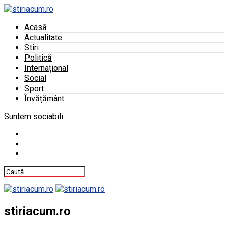
Acasă
Actualitate
Stiri
Politică
Internațional
Social
Sport
Învățământ
Suntem sociabili
stiriacum.ro