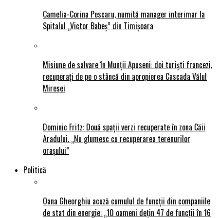
Camelia-Corina Pescaru, numită manager interimar la
Spitalul „Victor Babeș” din Timișoara
Misiune de salvare în Munții Apuseni: doi turiști francezi,
recuperați de pe o stâncă din apropierea Cascada Vălul
Miresei
Dominic Fritz: Două spații verzi recuperate în zona Căii
Aradului. „Nu glumesc cu recuperarea terenurilor
orașului”
Politică
Oana Gheorghiu acuză cumulul de funcții din companiile
de stat din energie: „10 oameni dețin 47 de funcții în 16