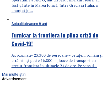
fost găsite în Marea Ionică, între Grecia şi Italia, a
anunţat joi...
Actualitate
acum 6 ani
Furnicar la frontiera in plina criză de
Covid-19!
Aproximativ 23.300 de persoane – cetățeni români și
străini – şi peste 16.800 mijloace de transport au
trecut frontiera în ultimele 24 de ore. Pe sensul...
Mai multe știri
Advertisement