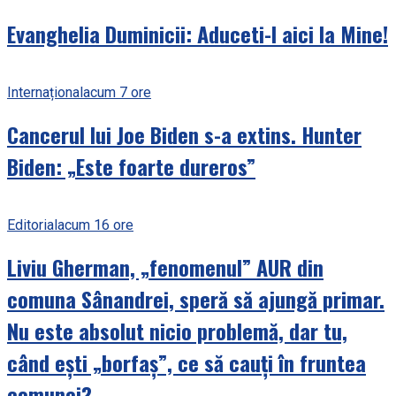
Evanghelia Duminicii: Aduceti-l aici la Mine!
Internațional
acum 7 ore
Cancerul lui Joe Biden s-a extins. Hunter
Biden: „Este foarte dureros”
Editorial
acum 16 ore
Liviu Gherman, „fenomenul” AUR din
comuna Sânandrei, speră să ajungă primar.
Nu este absolut nicio problemă, dar tu,
când ești „borfaș”, ce să cauți în fruntea
comunei?