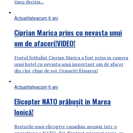
timp decizia...
Actualitate
acum 6 ani
Ciprian Marica prins cu nevasta unui
om de afaceri!VIDEO!
Fostul fotbalist Ciprian Marica a fost prins in camera
unui hotel cu nevasta unui important om de afacer
din cluj, chiar de sot. Urmariti filmarea!
Actualitate
acum 6 ani
Elicopter NATO prăbușit in Marea
Ionică!
Resturile unui elicopter canadian angajat într-o
operaţiune a NATO, dat dispărut miercuri seara, au