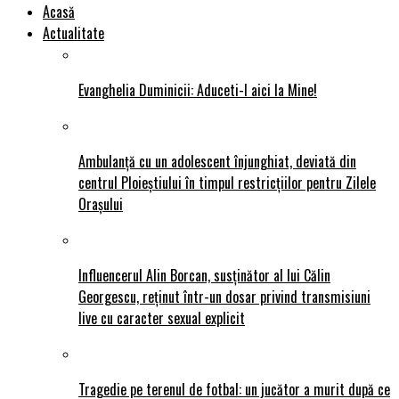
Acasă
Actualitate
Evanghelia Duminicii: Aduceti-l aici la Mine!
Ambulanță cu un adolescent înjunghiat, deviată din
centrul Ploieștiului în timpul restricțiilor pentru Zilele
Orașului
Influencerul Alin Borcan, susținător al lui Călin
Georgescu, reținut într-un dosar privind transmisiuni
live cu caracter sexual explicit
Tragedie pe terenul de fotbal: un jucător a murit după ce