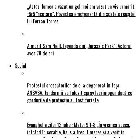
„Astăzi lumea a văzut un gol, noi am văzut un vis urmărit
fără încetare”. Povestea emoționantă din spatele reușitei
lui Ferran Torres
A murit Sam Neill, legenda din „Jurassic Park”. Actorul
avea 78 de ani
Social
Protestul crescătorilor de oi a degenerat în fața
ANSVSA. Jandarmii au folosit spray lacrimogen după ce
gardurile de protecție au fost forțate
Evanghelia zilei 12 iulie : Matei 9:1-8 „În vremea aceea,
intrând în corabie, Iisus a trecut marea și a venit în