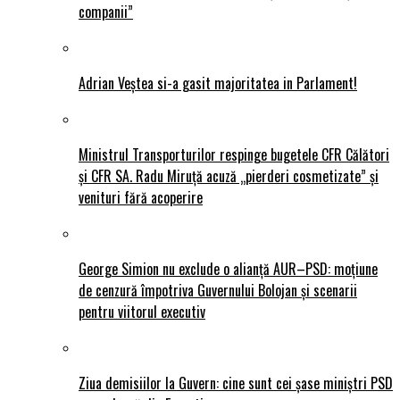
companii”
Adrian Veștea si-a gasit majoritatea in Parlament!
Ministrul Transporturilor respinge bugetele CFR Călători
și CFR SA. Radu Miruță acuză „pierderi cosmetizate” și
venituri fără acoperire
George Simion nu exclude o alianță AUR–PSD: moțiune
de cenzură împotriva Guvernului Bolojan și scenarii
pentru viitorul executiv
Ziua demisiilor la Guvern: cine sunt cei șase miniștri PSD