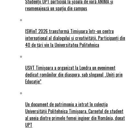
Studenții UPT participă la școala de vară ANIMĂ și
reamenajează un spațiu din campus
ISWinT 2026 transformă Timișoara într-un centru
internațional al dialogului și creativității. Participanți din
40 de țări vin la Universitatea Politehnica
USVT Timișoara a organizat la Londra un eveniment
dedicat românilor din diaspora, sub sloganul „Uniți prin
Educație”
Un document de patrimoniu a intrat în colecția
Universității Politehnica Timișoara. Carnetul de student
al uneia dintre primele femei inginer din România, donat
UPT