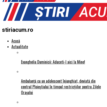
stiriacum.ro
Acasă
Actualitate
Evanghelia Duminicii: Aduceti-l aici la Mine!
Ambulanță cu un adolescent înjunghiat, deviată din
centrul Ploieștiului în timpul restricțiilor pentru Zilele
Orașului