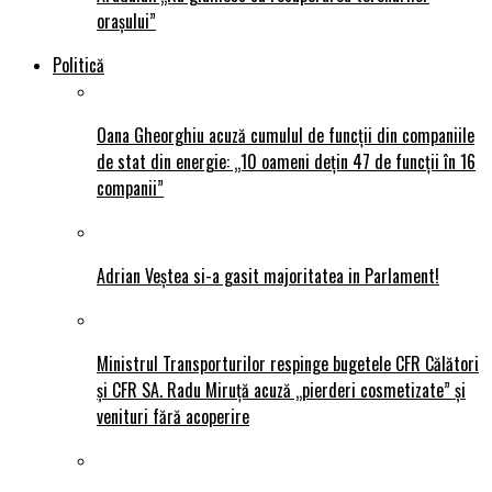
orașului”
Politică
Oana Gheorghiu acuză cumulul de funcții din companiile
de stat din energie: „10 oameni dețin 47 de funcții în 16
companii”
Adrian Veștea si-a gasit majoritatea in Parlament!
Ministrul Transporturilor respinge bugetele CFR Călători
și CFR SA. Radu Miruță acuză „pierderi cosmetizate” și
venituri fără acoperire