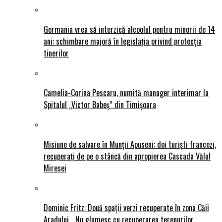
Germania vrea să interzică alcoolul pentru minorii de 14
ani: schimbare majoră în legislația privind protecția
tinerilor
Camelia-Corina Pescaru, numită manager interimar la
Spitalul „Victor Babeș” din Timișoara
Misiune de salvare în Munții Apuseni: doi turiști francezi,
recuperați de pe o stâncă din apropierea Cascada Vălul
Miresei
Dominic Fritz: Două spații verzi recuperate în zona Căii
Aradului. „Nu glumesc cu recuperarea terenurilor