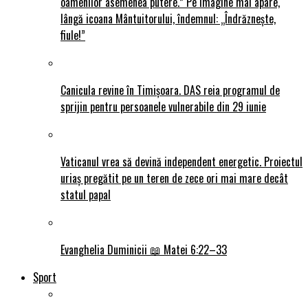
oamenilor asemenea putere.” Pe imagine mai apare,
lângă icoana Mântuitorului, îndemnul: „Îndrăznește,
fiule!”
Canicula revine în Timișoara. DAS reia programul de
sprijin pentru persoanele vulnerabile din 29 iunie
Vaticanul vrea să devină independent energetic. Proiectul
uriaș pregătit pe un teren de zece ori mai mare decât
statul papal
Evanghelia Duminicii 📖 Matei 6:22–33
Sport