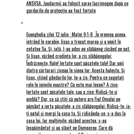
ANSVSA. Jandarmii au folosit spray lacrimogen după ce
gardurile de protecție au fost forțate
Evanghelia zilei 12 iulie : Matei 9:1-8 „În vremea aceea,
intrând în corabie, Iisus a trecut marea și a venit în
cetatea Sa. Și, iată, I-au adus un slăbănog zăcând pe pat.
Și Iisus, văzând credința lor, a zis slăbănogului:
Îndrăznește, fiule! Iertate sunt păcatele tale! Dar unii
dintre cărturari ziceau în sinea lor: Acesta hulește. Și
Iisus, știind gândurile lor, le-a zis: Pentru ce cugetați
rele în inimile voastre? Ce este mai lesne? A zice:
Iertate sunt păcatele tale, sau a zice: Ridică-te și
umblă? Dar, ca să știți că putere are Fiul Omului pe
pământ a ierta păcatele, a zis slăbănogului: Ridică-te, ia-
ți patul și mergi la casa ta. Și ridicându-se, s-a dus la
casa lui. Iar mulțimile, văzând acestea, s-au
înspăimântat și au slăvit pe Dumnezeu, Care dă