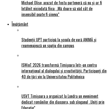
Michael Olise, acuzat de fosta parteneră că nu și-ar fi
întâlnit niciodată fiica: „Mă doare să văd cât de
insensibil poate fi cineva”
Învățământ
Studenții UPT participă la școala de vară ANIMĂ și
reamenajează un spațiu din campus
ISWinT 2026 transformă Timișoara într-un centru
internațional al dialogului și creativității. Participanți din
40 de țări vin la Universitatea Politehnica
USVT Timișoara a organizat la Londra un eveniment
dedicat românilor din diaspora, sub sloganul „Uniți prin
Educație”