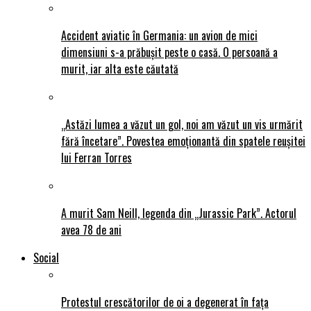
Accident aviatic în Germania: un avion de mici
dimensiuni s-a prăbușit peste o casă. O persoană a
murit, iar alta este căutată
„Astăzi lumea a văzut un gol, noi am văzut un vis urmărit
fără încetare”. Povestea emoționantă din spatele reușitei
lui Ferran Torres
A murit Sam Neill, legenda din „Jurassic Park”. Actorul
avea 78 de ani
Social
Protestul crescătorilor de oi a degenerat în fața