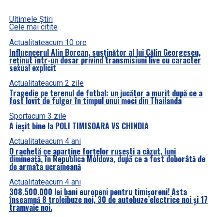
Ultimele Știri
Cele mai citite
Actualitate
acum 10 ore
Influencerul Alin Borcan, susținător al lui Călin Georgescu,
reținut într-un dosar privind transmisiuni live cu caracter
sexual explicit
Actualitate
acum 2 zile
Tragedie pe terenul de fotbal: un jucător a murit după ce a
fost lovit de fulger în timpul unui meci din Thailanda
Sport
acum 3 zile
A ieșit bine la POLI TIMISOARA VS CHINDIA
Actualitate
acum 4 ani
O rachetă ce aparține forțelor rusești a căzut, luni
dimineață, în Republica Moldova, după ce a fost doborâtă de
de armata ucraineană
Actualitate
acum 4 ani
308.500.000 lei bani europeni pentru timișoreni! Asta
înseamnă 8 troleibuze noi, 30 de autobuze electrice noi și 17
tramvaie noi.