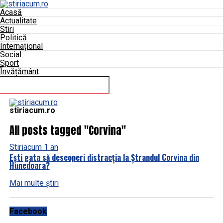
Acasă
Actualitate
Stiri
Politică
Internațional
Social
Sport
Învățământ
Suntem sociabili
stiriacum.ro
All posts tagged "Corvina"
Stiri
acum 1 an
Ești gata să descoperi distracția la Ștrandul Corvina din
Hunedoara?
Mai multe știri
Facebook