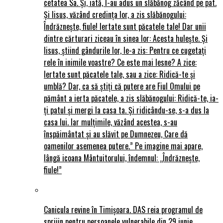
cetatea Sa. Și, iată, I-au adus un slăbănog zăcând pe pat.
Și Iisus, văzând credința lor, a zis slăbănogului:
Îndrăznește, fiule! Iertate sunt păcatele tale! Dar unii
dintre cărturari ziceau în sinea lor: Acesta hulește. Și
Iisus, știind gândurile lor, le-a zis: Pentru ce cugetați
rele în inimile voastre? Ce este mai lesne? A zice:
Iertate sunt păcatele tale, sau a zice: Ridică-te și
umblă? Dar, ca să știți că putere are Fiul Omului pe
pământ a ierta păcatele, a zis slăbănogului: Ridică-te, ia-
ți patul și mergi la casa ta. Și ridicându-se, s-a dus la
casa lui. Iar mulțimile, văzând acestea, s-au
înspăimântat și au slăvit pe Dumnezeu, Care dă
oamenilor asemenea putere.” Pe imagine mai apare,
lângă icoana Mântuitorului, îndemnul: „Îndrăznește,
fiule!”
Canicula revine în Timișoara. DAS reia programul de
sprijin pentru persoanele vulnerabile din 29 iunie