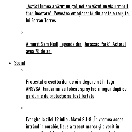
„Astăzi lumea a văzut un gol, noi am văzut un vis urmărit
fără încetare”. Povestea emoționantă din spatele reușitei
lui Ferran Torres
A murit Sam Neill, legenda din „Jurassic Park”. Actorul
avea 78 de ani
Social
Protestul crescătorilor de oi a degenerat în fața
ANSVSA. Jandarmii au folosit spray lacrimogen după ce
gardurile de protecție au fost forțate
Evanghelia zilei 12 iulie : Matei 9:1-8 „În vremea aceea,
intrând în corabie, Iisus a trecut marea și a venit în