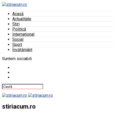
Acasă
Actualitate
Stiri
Politică
Internațional
Social
Sport
Învățământ
Suntem sociabili
stiriacum.ro