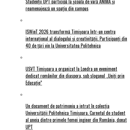
Studenții UPT participă la școala de vară ANIMĂ și
reamenajează un spațiu din campus
ISWinT 2026 transformă Timișoara într-un centru
internațional al dialogului și creativității. Participanți din
40 de țări vin la Universitatea Politehnica
USVT Timișoara a organizat la Londra un eveniment
dedicat românilor din diaspora, sub sloganul „Uniți prin
Educație”
Un document de patrimoniu a intrat în colecția
Universității Politehnica Timișoara. Carnetul de student
al uneia dintre primele femei inginer din România, donat
UPT