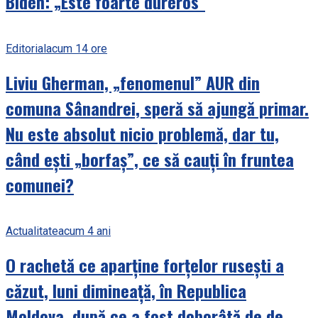
Biden: „Este foarte dureros”
Editorial
acum 14 ore
Liviu Gherman, „fenomenul” AUR din
comuna Sânandrei, speră să ajungă primar.
Nu este absolut nicio problemă, dar tu,
când ești „borfaș”, ce să cauți în fruntea
comunei?
Actualitate
acum 4 ani
O rachetă ce aparține forțelor rusești a
căzut, luni dimineață, în Republica
Moldova, după ce a fost doborâtă de de