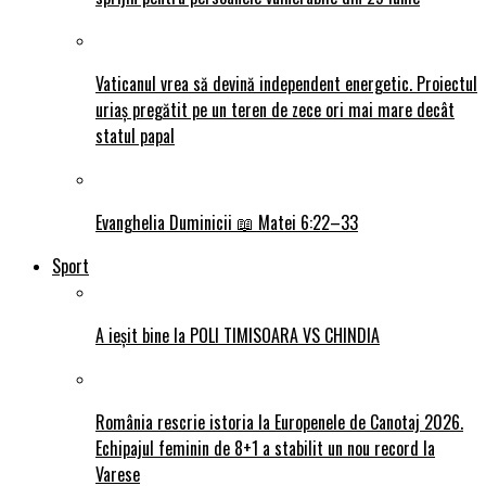
Vaticanul vrea să devină independent energetic. Proiectul
uriaș pregătit pe un teren de zece ori mai mare decât
statul papal
Evanghelia Duminicii 📖 Matei 6:22–33
Sport
A ieșit bine la POLI TIMISOARA VS CHINDIA
România rescrie istoria la Europenele de Canotaj 2026.
Echipajul feminin de 8+1 a stabilit un nou record la
Varese