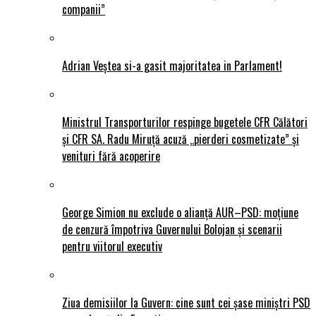
companii”
Adrian Veștea si-a gasit majoritatea in Parlament!
Ministrul Transporturilor respinge bugetele CFR Călători
și CFR SA. Radu Miruță acuză „pierderi cosmetizate” și
venituri fără acoperire
George Simion nu exclude o alianță AUR–PSD: moțiune
de cenzură împotriva Guvernului Bolojan și scenarii
pentru viitorul executiv
Ziua demisiilor la Guvern: cine sunt cei șase miniștri PSD