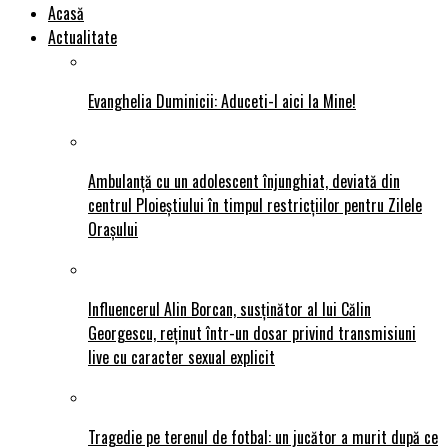
Acasă
Actualitate
Evanghelia Duminicii: Aduceti-l aici la Mine!
Ambulanță cu un adolescent înjunghiat, deviată din
centrul Ploieștiului în timpul restricțiilor pentru Zilele
Orașului
Influencerul Alin Borcan, susținător al lui Călin
Georgescu, reținut într-un dosar privind transmisiuni
live cu caracter sexual explicit
Tragedie pe terenul de fotbal: un jucător a murit după ce