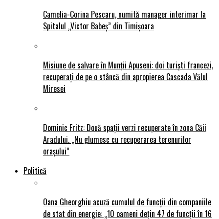
Camelia-Corina Pescaru, numită manager interimar la
Spitalul „Victor Babeș” din Timișoara
Misiune de salvare în Munții Apuseni: doi turiști francezi,
recuperați de pe o stâncă din apropierea Cascada Vălul
Miresei
Dominic Fritz: Două spații verzi recuperate în zona Căii
Aradului. „Nu glumesc cu recuperarea terenurilor
orașului”
Politică
Oana Gheorghiu acuză cumulul de funcții din companiile
de stat din energie: „10 oameni dețin 47 de funcții în 16