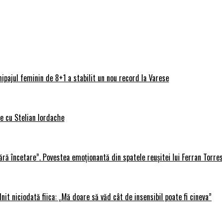
ipajul feminin de 8+1 a stabilit un nou record la Varese
ve cu Stelian Iordache
ără încetare”. Povestea emoționantă din spatele reușitei lui Ferran Torre
lnit niciodată fiica: „Mă doare să văd cât de insensibil poate fi cineva”