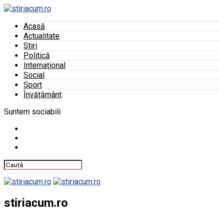
Acasă
Actualitate
Stiri
Politică
Internațional
Social
Sport
Învățământ
Suntem sociabili
stiriacum.ro