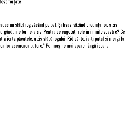
fost forțate
u adus un slăbănog zăcând pe pat. Și Iisus, văzând credința lor, a zis
nd gândurile lor, le-a zis: Pentru ce cugetați rele în inimile voastre? Ce
 a ierta păcatele, a zis slăbănogului: Ridică-te, ia-ți patul și mergi la
amenilor asemenea putere.” Pe imagine mai apare, lângă icoana