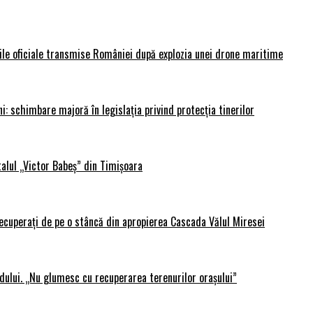
rile oficiale transmise României după explozia unei drone maritime
i: schimbare majoră în legislația privind protecția tinerilor
alul „Victor Babeș” din Timișoara
 recuperați de pe o stâncă din apropierea Cascada Vălul Miresei
adului. „Nu glumesc cu recuperarea terenurilor orașului”