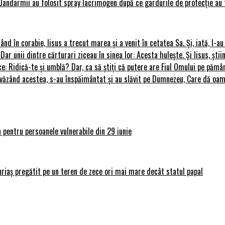
Jandarmii au folosit spray lacrimogen după ce gardurile de protecție au 
rând în corabie, Iisus a trecut marea și a venit în cetatea Sa. Și, iată, I-a
 Dar unii dintre cărturari ziceau în sinea lor: Acesta hulește. Și Iisus, știi
ce: Ridică-te și umblă? Dar, ca să știți că putere are Fiul Omului pe pământ
le, văzând acestea, s-au înspăimântat și au slăvit pe Dumnezeu, Care dă o
 pentru persoanele vulnerabile din 29 iunie
uriaș pregătit pe un teren de zece ori mai mare decât statul papal