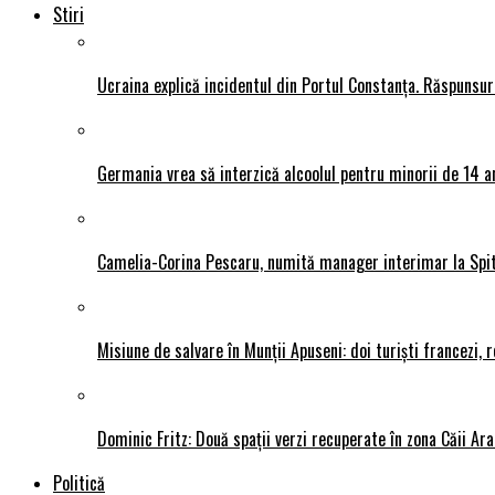
Stiri
Ucraina explică incidentul din Portul Constanța. Răspunsu
Germania vrea să interzică alcoolul pentru minorii de 14 an
Camelia-Corina Pescaru, numită manager interimar la Spit
Misiune de salvare în Munții Apuseni: doi turiști francezi,
Dominic Fritz: Două spații verzi recuperate în zona Căii Ar
Politică