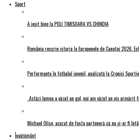
Sport
A ieșit bine la POLI TIMISOARA VS CHINDIA
România rescrie istoria la Europenele de Canotaj 2026. Ech
Performanța în fotbalul juvenil, analizată la Cronici Sporti
„Astăzi lumea a văzut un gol, noi am văzut un vis urmărit f
Michael Olise, acuzat de fosta parteneră că nu și-ar fi întâ
Învățământ