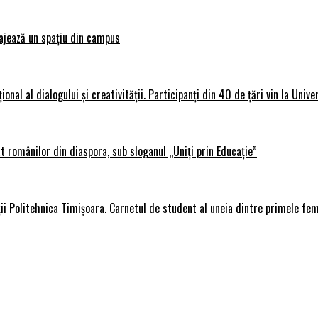
ajează un spațiu din campus
al al dialogului și creativității. Participanți din 40 de țări vin la Unive
 românilor din diaspora, sub sloganul „Uniți prin Educație”
ții Politehnica Timișoara. Carnetul de student al uneia dintre primele fe