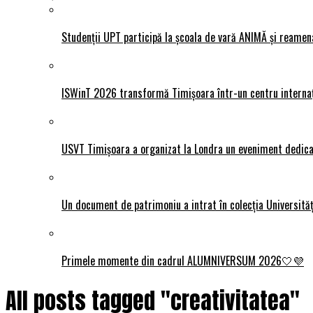
Studenții UPT participă la școala de vară ANIMĂ și reamen
ISWinT 2026 transformă Timișoara într-un centru internațion
USVT Timișoara a organizat la Londra un eveniment dedicat
Un document de patrimoniu a intrat în colecția Universită
Primele momente din cadrul ALUMNIVERSUM 2026🤍💜
All posts tagged "creativitatea"