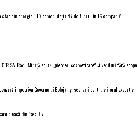
 stat din energie: „10 oameni dețin 47 de funcții în 16 companii”
i CFR SA. Radu Miruță acuză „pierderi cosmetizate” și venituri fără acope
nzură împotriva Guvernului Bolojan și scenarii pentru viitorul executiv
care pleacă din Executiv