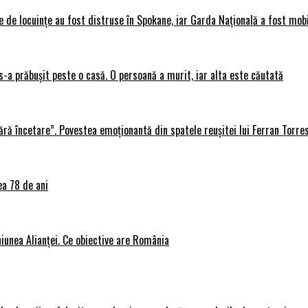
 de locuințe au fost distruse în Spokane, iar Garda Națională a fost mobi
s-a prăbușit peste o casă. O persoană a murit, iar alta este căutată
ără încetare”. Povestea emoționantă din spatele reușitei lui Ferran Torre
ea 78 de ani
iunea Alianței. Ce obiective are România