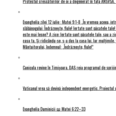
Protestul crescătorilor de oi a degenerat în fața ANSVSA. 
Evanghelia zilei 12 iulie : Matei 9:1-8 „În vremea aceea, int
slăbănogului: Îndrăznește, fiule! Iertate sunt păcatele tale!
este mai lesne? A zice: Iertate sunt păcatele tale, sau a zi
casa ta. Și ridicându-se, s-a dus la casa lui. Iar mulțimi
Mântuitorului, îndemnul: „Îndrăznește, fiule!”
Canicula revine în Timișoara. DAS reia programul de sprijin
Vaticanul vrea să devină independent energetic. Proiectul 
Evanghelia Duminicii 📖 Matei 6:22–33