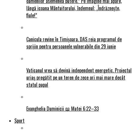
oamenilor asemenea putere.” Pe imagine mai apare,
lângă icoana Mântuitorului, îndemnul: „Îndrăznește,
fiule!”
Canicula revine în Timișoara. DAS reia programul de
sprijin pentru persoanele vulnerabile din 29 iunie
Vaticanul vrea să devină independent energetic. Proiectul
uriaș pregătit pe un teren de zece ori mai mare decât
statul papal
Evanghelia Duminicii 📖 Matei 6:22–33
Sport