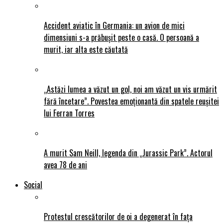
Accident aviatic în Germania: un avion de mici
dimensiuni s-a prăbușit peste o casă. O persoană a
murit, iar alta este căutată
„Astăzi lumea a văzut un gol, noi am văzut un vis urmărit
fără încetare”. Povestea emoționantă din spatele reușitei
lui Ferran Torres
A murit Sam Neill, legenda din „Jurassic Park”. Actorul
avea 78 de ani
Social
Protestul crescătorilor de oi a degenerat în fața