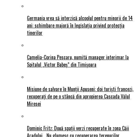
Germania vrea să interzică alcoolul pentru minorii de 14
ani: schimbare majoră în legislația privind protecția
tinerilor
Camelia-Corina Pescaru, numită manager interimar la
Spitalul „Victor Babeș” din Timișoara
Misiune de salvare în Munții Apuseni: doi turiști francezi,
recuperați de pe o stâncă din apropierea Cascada Vălul
Miresei
Dominic Fritz: Două spații verzi recuperate în zona Căii
Aradului. „Nu glumesc cu recuperarea terenurilor