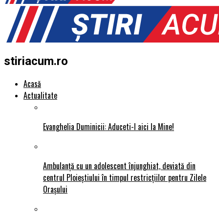
stiriacum.ro
Acasă
Actualitate
Evanghelia Duminicii: Aduceti-l aici la Mine!
Ambulanță cu un adolescent înjunghiat, deviată din
centrul Ploieștiului în timpul restricțiilor pentru Zilele
Orașului