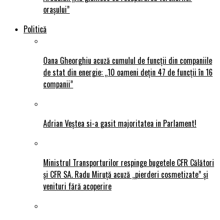
orașului”
Politică
Oana Gheorghiu acuză cumulul de funcții din companiile
de stat din energie: „10 oameni dețin 47 de funcții în 16
companii”
Adrian Veștea si-a gasit majoritatea in Parlament!
Ministrul Transporturilor respinge bugetele CFR Călători
și CFR SA. Radu Miruță acuză „pierderi cosmetizate” și
venituri fără acoperire