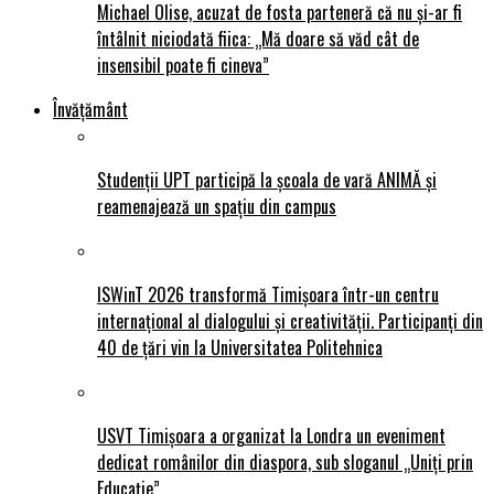
Michael Olise, acuzat de fosta parteneră că nu și-ar fi
întâlnit niciodată fiica: „Mă doare să văd cât de
insensibil poate fi cineva”
Învățământ
Studenții UPT participă la școala de vară ANIMĂ și
reamenajează un spațiu din campus
ISWinT 2026 transformă Timișoara într-un centru
internațional al dialogului și creativității. Participanți din
40 de țări vin la Universitatea Politehnica
USVT Timișoara a organizat la Londra un eveniment
dedicat românilor din diaspora, sub sloganul „Uniți prin
Educație”