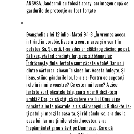
ANSVSA. Jandarmii au folosit spray lacrimogen după ce
gardurile de protecție au fost forțate
Evanghelia zilei 12 iulie : Matei 9:1-8 „În vremea aceea,
intrând în corabie, Iisus a trecut marea și a venit în
cetatea Sa. Și, iată, I-au adus un slăbănog zăcând pe pat.
Și Iisus, văzând credința lor, a zis slăbănogului:
Îndrăznește, fiule! Iertate sunt păcatele tale! Dar unii
dintre cărturari ziceau în sinea lor: Acesta hulește. Și
Iisus, știind gândurile lor, le-a zis: Pentru ce cugetați
rele în inimile voastre? Ce este mai lesne? A zice:
Iertate sunt păcatele tale, sau a zice: Ridică-te și
umblă? Dar, ca să știți că putere are Fiul Omului pe
pământ a ierta păcatele, a zis slăbănogului: Ridică-te, ia-
ți patul și mergi la casa ta. Și ridicându-se, s-a dus la
casa lui. Iar mulțimile, văzând acestea, s-au
înspăimântat și au slăvit pe Dumnezeu, Care dă