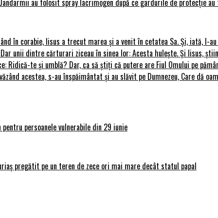
Jandarmii au folosit spray lacrimogen după ce gardurile de protecție au 
rând în corabie, Iisus a trecut marea și a venit în cetatea Sa. Și, iată, I-a
 Dar unii dintre cărturari ziceau în sinea lor: Acesta hulește. Și Iisus, știi
ce: Ridică-te și umblă? Dar, ca să știți că putere are Fiul Omului pe pământ
le, văzând acestea, s-au înspăimântat și au slăvit pe Dumnezeu, Care dă o
 pentru persoanele vulnerabile din 29 iunie
uriaș pregătit pe un teren de zece ori mai mare decât statul papal