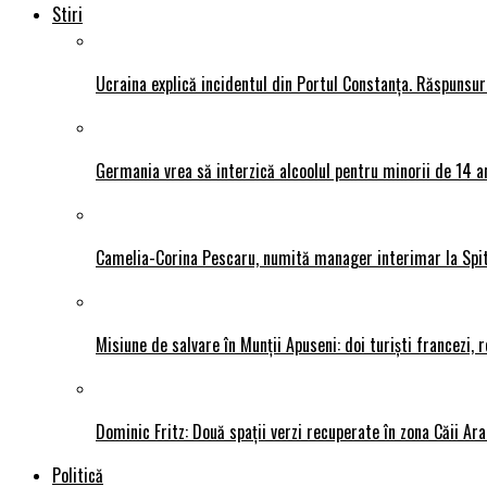
Stiri
Ucraina explică incidentul din Portul Constanța. Răspunsu
Germania vrea să interzică alcoolul pentru minorii de 14 an
Camelia-Corina Pescaru, numită manager interimar la Spit
Misiune de salvare în Munții Apuseni: doi turiști francezi,
Dominic Fritz: Două spații verzi recuperate în zona Căii Ar
Politică