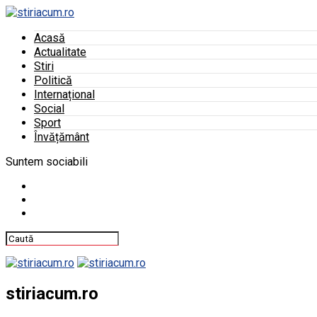
Acasă
Actualitate
Stiri
Politică
Internațional
Social
Sport
Învățământ
Suntem sociabili
stiriacum.ro