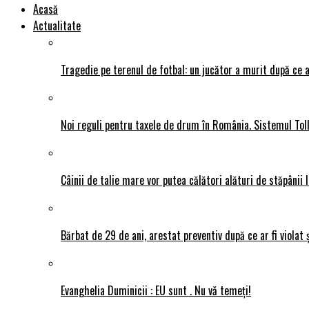
Acasă
Actualitate
Tragedie pe terenul de fotbal: un jucător a murit după ce a
Noi reguli pentru taxele de drum în România. Sistemul Tol
Câinii de talie mare vor putea călători alături de stăpânii l
Bărbat de 29 de ani, arestat preventiv după ce ar fi violat 
Evanghelia Duminicii : EU sunt . Nu vǎ temeți!