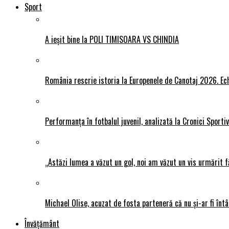
Sport
A ieșit bine la POLI TIMISOARA VS CHINDIA
România rescrie istoria la Europenele de Canotaj 2026. Ech
Performanța în fotbalul juvenil, analizată la Cronici Sporti
„Astăzi lumea a văzut un gol, noi am văzut un vis urmărit f
Michael Olise, acuzat de fosta parteneră că nu și-ar fi întâ
Învățământ