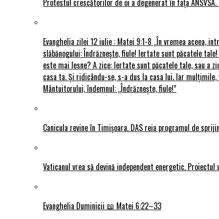
Protestul crescătorilor de oi a degenerat în fața ANSVSA. 
Evanghelia zilei 12 iulie : Matei 9:1-8 „În vremea aceea, int
slăbănogului: Îndrăznește, fiule! Iertate sunt păcatele tale!
este mai lesne? A zice: Iertate sunt păcatele tale, sau a zi
casa ta. Și ridicându-se, s-a dus la casa lui. Iar mulțimi
Mântuitorului, îndemnul: „Îndrăznește, fiule!”
Canicula revine în Timișoara. DAS reia programul de sprijin
Vaticanul vrea să devină independent energetic. Proiectul 
Evanghelia Duminicii 📖 Matei 6:22–33