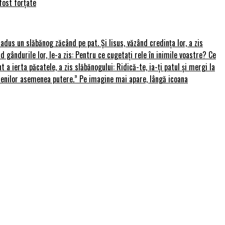
fost forțate
u adus un slăbănog zăcând pe pat. Și Iisus, văzând credința lor, a zis
nd gândurile lor, le-a zis: Pentru ce cugetați rele în inimile voastre? Ce
 a ierta păcatele, a zis slăbănogului: Ridică-te, ia-ți patul și mergi la
amenilor asemenea putere.” Pe imagine mai apare, lângă icoana