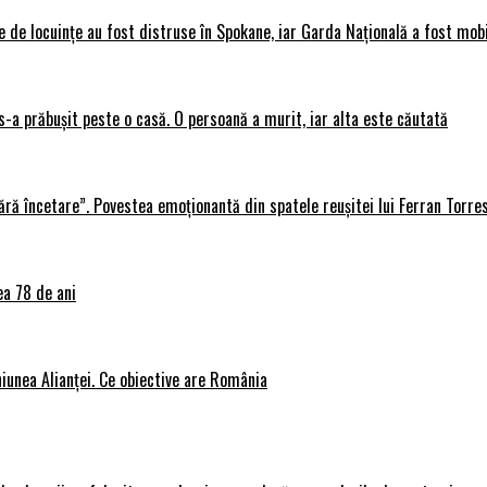
 de locuințe au fost distruse în Spokane, iar Garda Națională a fost mobi
s-a prăbușit peste o casă. O persoană a murit, iar alta este căutată
ără încetare”. Povestea emoționantă din spatele reușitei lui Ferran Torre
ea 78 de ani
iunea Alianței. Ce obiective are România