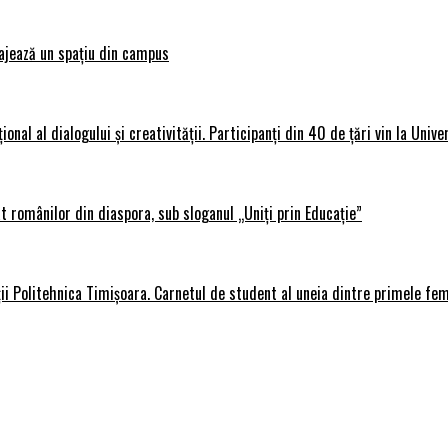
ajează un spațiu din campus
al al dialogului și creativității. Participanți din 40 de țări vin la Unive
 românilor din diaspora, sub sloganul „Uniți prin Educație”
ții Politehnica Timișoara. Carnetul de student al uneia dintre primele fe