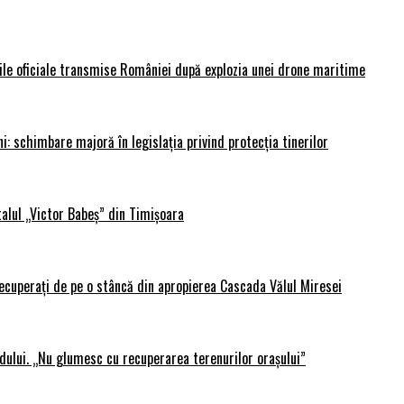
rile oficiale transmise României după explozia unei drone maritime
i: schimbare majoră în legislația privind protecția tinerilor
alul „Victor Babeș” din Timișoara
 recuperați de pe o stâncă din apropierea Cascada Vălul Miresei
adului. „Nu glumesc cu recuperarea terenurilor orașului”