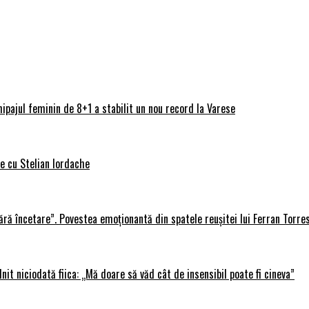
ipajul feminin de 8+1 a stabilit un nou record la Varese
ve cu Stelian Iordache
ără încetare”. Povestea emoționantă din spatele reușitei lui Ferran Torre
lnit niciodată fiica: „Mă doare să văd cât de insensibil poate fi cineva”