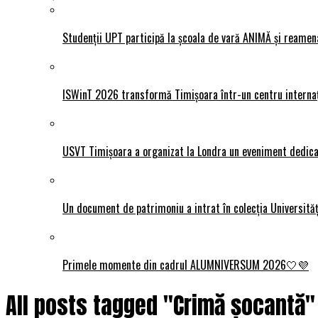
Studenții UPT participă la școala de vară ANIMĂ și reamen
ISWinT 2026 transformă Timișoara într-un centru internațion
USVT Timișoara a organizat la Londra un eveniment dedicat
Un document de patrimoniu a intrat în colecția Universită
Primele momente din cadrul ALUMNIVERSUM 2026🤍💜
All posts tagged "Crimă șocantă"