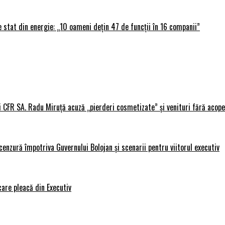
 stat din energie: „10 oameni dețin 47 de funcții în 16 companii”
i CFR SA. Radu Miruță acuză „pierderi cosmetizate” și venituri fără acope
nzură împotriva Guvernului Bolojan și scenarii pentru viitorul executiv
care pleacă din Executiv