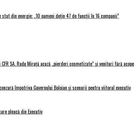
 stat din energie: „10 oameni dețin 47 de funcții în 16 companii”
i CFR SA. Radu Miruță acuză „pierderi cosmetizate” și venituri fără acope
nzură împotriva Guvernului Bolojan și scenarii pentru viitorul executiv
care pleacă din Executiv