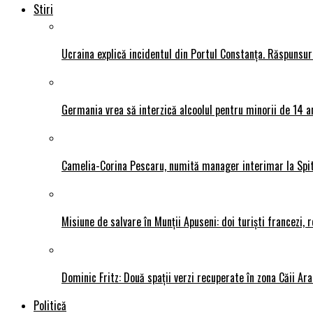
Stiri
Ucraina explică incidentul din Portul Constanța. Răspunsu
Germania vrea să interzică alcoolul pentru minorii de 14 an
Camelia-Corina Pescaru, numită manager interimar la Spit
Misiune de salvare în Munții Apuseni: doi turiști francezi,
Dominic Fritz: Două spații verzi recuperate în zona Căii Ar
Politică