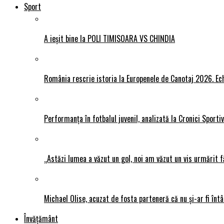
Sport
A ieșit bine la POLI TIMISOARA VS CHINDIA
România rescrie istoria la Europenele de Canotaj 2026. Ech
Performanța în fotbalul juvenil, analizată la Cronici Sporti
„Astăzi lumea a văzut un gol, noi am văzut un vis urmărit f
Michael Olise, acuzat de fosta parteneră că nu și-ar fi întâ
Învățământ