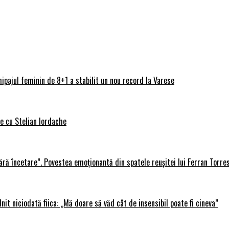
ipajul feminin de 8+1 a stabilit un nou record la Varese
ve cu Stelian Iordache
ără încetare”. Povestea emoționantă din spatele reușitei lui Ferran Torre
lnit niciodată fiica: „Mă doare să văd cât de insensibil poate fi cineva”