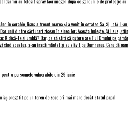
Jandarmii au folosit spray lacrimogen după ce gardurile de protecție au 
rând în corabie, Iisus a trecut marea și a venit în cetatea Sa. Și, iată, I-a
 Dar unii dintre cărturari ziceau în sinea lor: Acesta hulește. Și Iisus, știi
ce: Ridică-te și umblă? Dar, ca să știți că putere are Fiul Omului pe pământ
le, văzând acestea, s-au înspăimântat și au slăvit pe Dumnezeu, Care dă o
 pentru persoanele vulnerabile din 29 iunie
uriaș pregătit pe un teren de zece ori mai mare decât statul papal