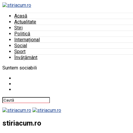
Acasă
Actualitate
Stiri
Politică
Internațional
Social
Sport
Învățământ
Suntem sociabili
stiriacum.ro