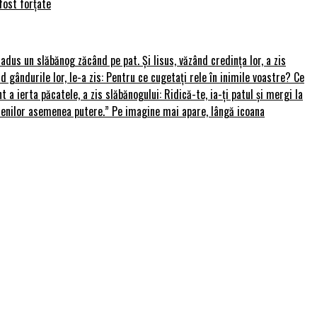
fost forțate
u adus un slăbănog zăcând pe pat. Și Iisus, văzând credința lor, a zis
nd gândurile lor, le-a zis: Pentru ce cugetați rele în inimile voastre? Ce
 a ierta păcatele, a zis slăbănogului: Ridică-te, ia-ți patul și mergi la
amenilor asemenea putere.” Pe imagine mai apare, lângă icoana