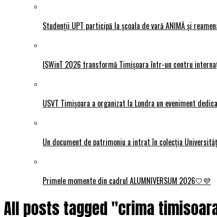
Studenții UPT participă la școala de vară ANIMĂ și reamen
ISWinT 2026 transformă Timișoara într-un centru internațion
USVT Timișoara a organizat la Londra un eveniment dedicat
Un document de patrimoniu a intrat în colecția Universită
Primele momente din cadrul ALUMNIVERSUM 2026🤍💜
All posts tagged "crima timisoar