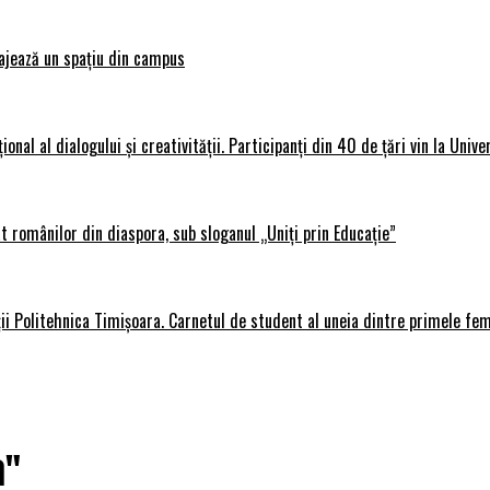
ajează un spațiu din campus
al al dialogului și creativității. Participanți din 40 de țări vin la Unive
 românilor din diaspora, sub sloganul „Uniți prin Educație”
ții Politehnica Timișoara. Carnetul de student al uneia dintre primele fe
a"