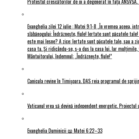
Protestul crescătorilor de oi a degenerat în fața ANSVSA. 
Evanghelia zilei 12 iulie : Matei 9:1-8 „În vremea aceea, int
slăbănogului: Îndrăznește, fiule! Iertate sunt păcatele tale!
este mai lesne? A zice: Iertate sunt păcatele tale, sau a zi
casa ta. Și ridicându-se, s-a dus la casa lui. Iar mulțimi
Mântuitorului, îndemnul: „Îndrăznește, fiule!”
Canicula revine în Timișoara. DAS reia programul de sprijin
Vaticanul vrea să devină independent energetic. Proiectul 
Evanghelia Duminicii 📖 Matei 6:22–33