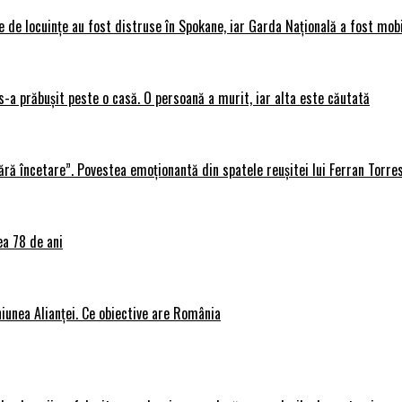
 de locuințe au fost distruse în Spokane, iar Garda Națională a fost mobi
s-a prăbușit peste o casă. O persoană a murit, iar alta este căutată
ără încetare”. Povestea emoționantă din spatele reușitei lui Ferran Torre
ea 78 de ani
iunea Alianței. Ce obiective are România