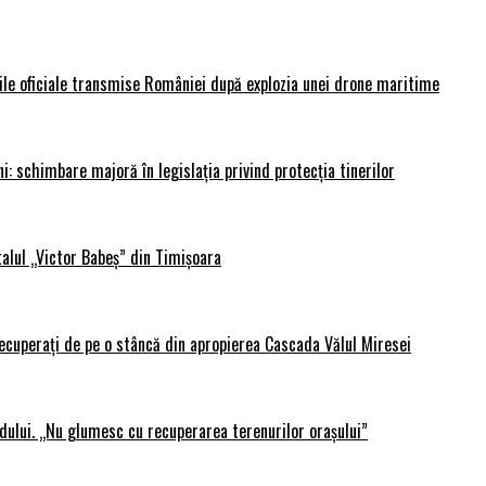
rile oficiale transmise României după explozia unei drone maritime
i: schimbare majoră în legislația privind protecția tinerilor
alul „Victor Babeș” din Timișoara
 recuperați de pe o stâncă din apropierea Cascada Vălul Miresei
adului. „Nu glumesc cu recuperarea terenurilor orașului”