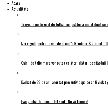
Acasă
Actualitate
Tragedie pe terenul de fotbal: un jucător a murit după ce a
Noi reguli pentru taxele de drum în România. Sistemul Tol
Câinii de talie mare vor putea călători alături de stăpânii l
Bărbat de 29 de ani, arestat preventiv după ce ar fi violat 
Evanghelia Duminicii : EU sunt . Nu vǎ temeți!