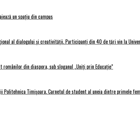
ajează un spațiu din campus
al al dialogului și creativității. Participanți din 40 de țări vin la Unive
 românilor din diaspora, sub sloganul „Uniți prin Educație”
ții Politehnica Timișoara. Carnetul de student al uneia dintre primele fe