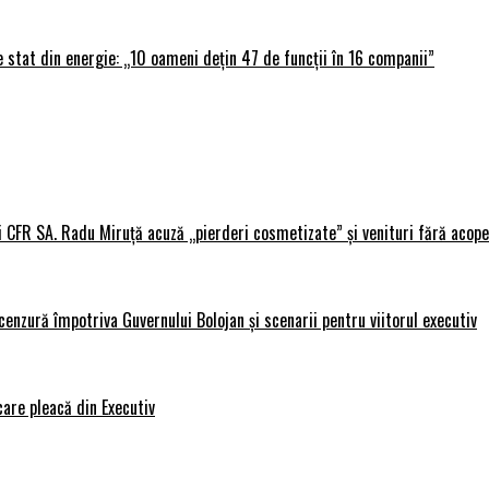
 stat din energie: „10 oameni dețin 47 de funcții în 16 companii”
i CFR SA. Radu Miruță acuză „pierderi cosmetizate” și venituri fără acope
nzură împotriva Guvernului Bolojan și scenarii pentru viitorul executiv
care pleacă din Executiv