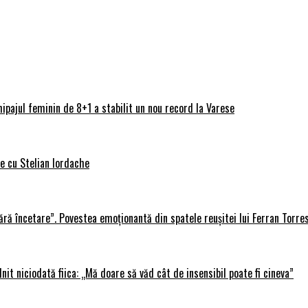
ipajul feminin de 8+1 a stabilit un nou record la Varese
ve cu Stelian Iordache
ără încetare”. Povestea emoționantă din spatele reușitei lui Ferran Torre
lnit niciodată fiica: „Mă doare să văd cât de insensibil poate fi cineva”