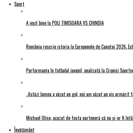
Sport
A ieșit bine la POLI TIMISOARA VS CHINDIA
România rescrie istoria la Europenele de Canotaj 2026. Ech
Performanța în fotbalul juvenil, analizată la Cronici Sporti
„Astăzi lumea a văzut un gol, noi am văzut un vis urmărit f
Michael Olise, acuzat de fosta parteneră că nu și-ar fi întâ
Învățământ