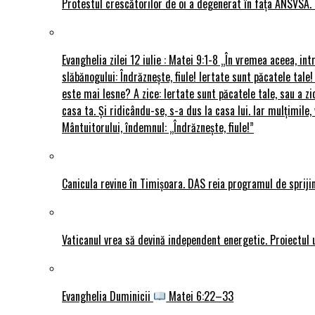
Protestul crescătorilor de oi a degenerat în fața ANSVSA. 
Evanghelia zilei 12 iulie : Matei 9:1-8 „În vremea aceea, int
slăbănogului: Îndrăznește, fiule! Iertate sunt păcatele tale!
este mai lesne? A zice: Iertate sunt păcatele tale, sau a zi
casa ta. Și ridicându-se, s-a dus la casa lui. Iar mulțimi
Mântuitorului, îndemnul: „Îndrăznește, fiule!”
Canicula revine în Timișoara. DAS reia programul de sprijin
Vaticanul vrea să devină independent energetic. Proiectul 
Evanghelia Duminicii
Matei 6:22–33