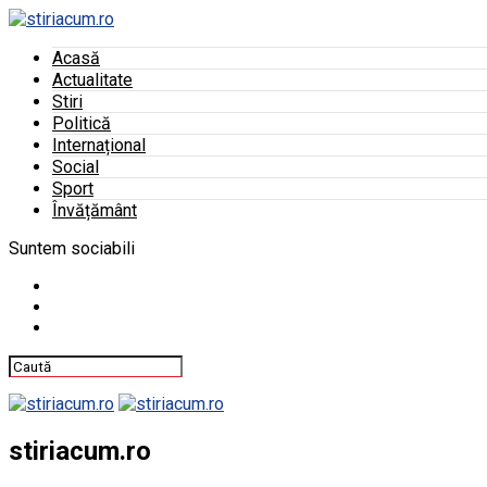
Acasă
Actualitate
Stiri
Politică
Internațional
Social
Sport
Învățământ
Suntem sociabili
stiriacum.ro