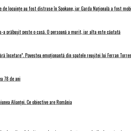
 de locuințe au fost distruse în Spokane, iar Garda Națională a fost mobi
s-a prăbușit peste o casă. O persoană a murit, iar alta este căutată
ără încetare”. Povestea emoționantă din spatele reușitei lui Ferran Torre
ea 78 de ani
iunea Alianței. Ce obiective are România