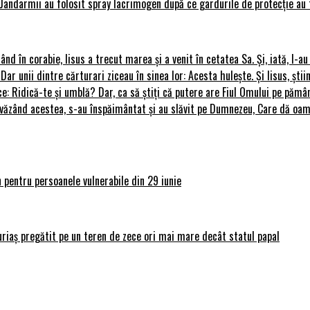
Jandarmii au folosit spray lacrimogen după ce gardurile de protecție au 
rând în corabie, Iisus a trecut marea și a venit în cetatea Sa. Și, iată, I-a
 Dar unii dintre cărturari ziceau în sinea lor: Acesta hulește. Și Iisus, știi
ce: Ridică-te și umblă? Dar, ca să știți că putere are Fiul Omului pe pământ
le, văzând acestea, s-au înspăimântat și au slăvit pe Dumnezeu, Care dă o
 pentru persoanele vulnerabile din 29 iunie
uriaș pregătit pe un teren de zece ori mai mare decât statul papal