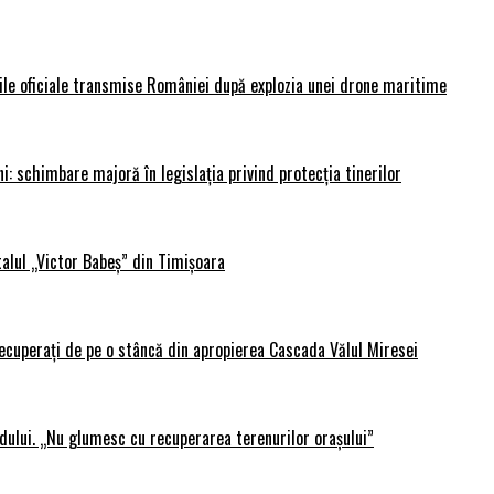
rile oficiale transmise României după explozia unei drone maritime
i: schimbare majoră în legislația privind protecția tinerilor
alul „Victor Babeș” din Timișoara
 recuperați de pe o stâncă din apropierea Cascada Vălul Miresei
adului. „Nu glumesc cu recuperarea terenurilor orașului”