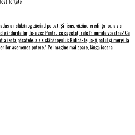
fost forțate
u adus un slăbănog zăcând pe pat. Și Iisus, văzând credința lor, a zis
nd gândurile lor, le-a zis: Pentru ce cugetați rele în inimile voastre? Ce
 a ierta păcatele, a zis slăbănogului: Ridică-te, ia-ți patul și mergi la
amenilor asemenea putere.” Pe imagine mai apare, lângă icoana