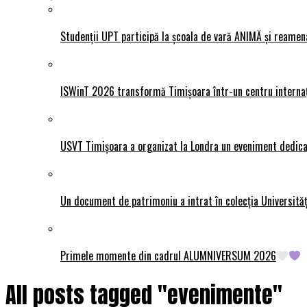
Studenții UPT participă la școala de vară ANIMĂ și reamen
ISWinT 2026 transformă Timișoara într-un centru internațion
USVT Timișoara a organizat la Londra un eveniment dedicat
Un document de patrimoniu a intrat în colecția Universită
Primele momente din cadrul ALUMNIVERSUM 2026
All posts tagged "evenimente"