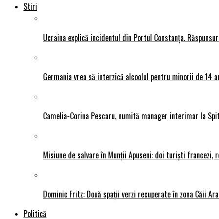
Stiri
Ucraina explică incidentul din Portul Constanța. Răspunsu
Germania vrea să interzică alcoolul pentru minorii de 14 an
Camelia-Corina Pescaru, numită manager interimar la Spit
Misiune de salvare în Munții Apuseni: doi turiști francezi,
Dominic Fritz: Două spații verzi recuperate în zona Căii Ar
Politică