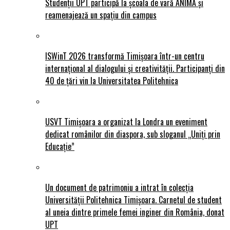
Studenții UPT participă la școala de vară ANIMĂ și
reamenajează un spațiu din campus
ISWinT 2026 transformă Timișoara într-un centru
internațional al dialogului și creativității. Participanți din
40 de țări vin la Universitatea Politehnica
USVT Timișoara a organizat la Londra un eveniment
dedicat românilor din diaspora, sub sloganul „Uniți prin
Educație”
Un document de patrimoniu a intrat în colecția
Universității Politehnica Timișoara. Carnetul de student
al uneia dintre primele femei inginer din România, donat
UPT