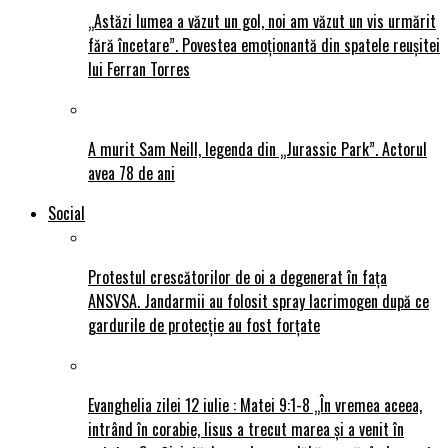
„Astăzi lumea a văzut un gol, noi am văzut un vis urmărit
fără încetare”. Povestea emoționantă din spatele reușitei
lui Ferran Torres
A murit Sam Neill, legenda din „Jurassic Park”. Actorul
avea 78 de ani
Social
Protestul crescătorilor de oi a degenerat în fața
ANSVSA. Jandarmii au folosit spray lacrimogen după ce
gardurile de protecție au fost forțate
Evanghelia zilei 12 iulie : Matei 9:1-8 „În vremea aceea,
intrând în corabie, Iisus a trecut marea și a venit în