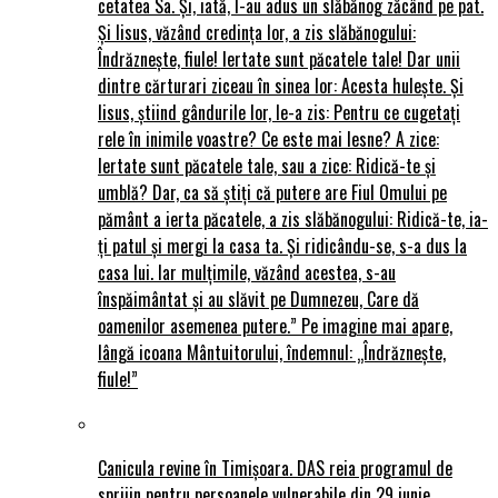
cetatea Sa. Și, iată, I-au adus un slăbănog zăcând pe pat.
Și Iisus, văzând credința lor, a zis slăbănogului:
Îndrăznește, fiule! Iertate sunt păcatele tale! Dar unii
dintre cărturari ziceau în sinea lor: Acesta hulește. Și
Iisus, știind gândurile lor, le-a zis: Pentru ce cugetați
rele în inimile voastre? Ce este mai lesne? A zice:
Iertate sunt păcatele tale, sau a zice: Ridică-te și
umblă? Dar, ca să știți că putere are Fiul Omului pe
pământ a ierta păcatele, a zis slăbănogului: Ridică-te, ia-
ți patul și mergi la casa ta. Și ridicându-se, s-a dus la
casa lui. Iar mulțimile, văzând acestea, s-au
înspăimântat și au slăvit pe Dumnezeu, Care dă
oamenilor asemenea putere.” Pe imagine mai apare,
lângă icoana Mântuitorului, îndemnul: „Îndrăznește,
fiule!”
Canicula revine în Timișoara. DAS reia programul de
sprijin pentru persoanele vulnerabile din 29 iunie