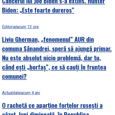
Cancerul lui Joe Biden s-a extins. Hunter
Biden: „Este foarte dureros”
Editorial
acum 13 ore
Liviu Gherman, „fenomenul” AUR din
comuna Sânandrei, speră să ajungă primar.
Nu este absolut nicio problemă, dar tu,
când ești „borfaș”, ce să cauți în fruntea
comunei?
Actualitate
acum 4 ani
O rachetă ce aparține forțelor rusești a
căzut, luni dimineață, în Republica