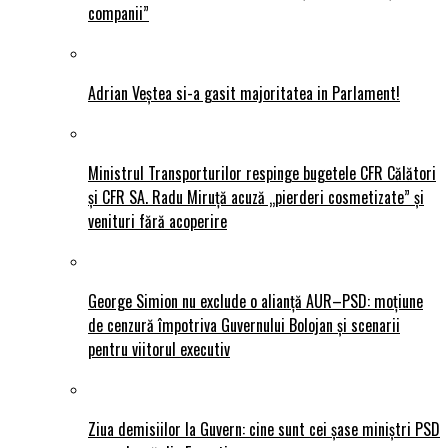
companii”
Adrian Veștea si-a gasit majoritatea in Parlament!
Ministrul Transporturilor respinge bugetele CFR Călători
și CFR SA. Radu Miruță acuză „pierderi cosmetizate” și
venituri fără acoperire
George Simion nu exclude o alianță AUR–PSD: moțiune
de cenzură împotriva Guvernului Bolojan și scenarii
pentru viitorul executiv
Ziua demisiilor la Guvern: cine sunt cei șase miniștri PSD