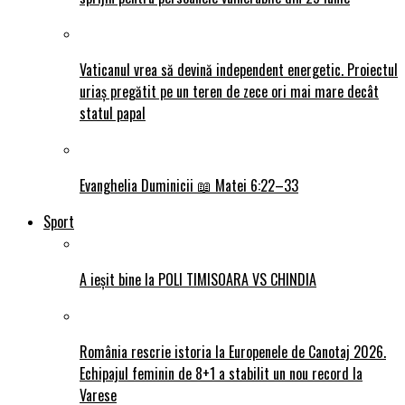
Vaticanul vrea să devină independent energetic. Proiectul
uriaș pregătit pe un teren de zece ori mai mare decât
statul papal
Evanghelia Duminicii 📖 Matei 6:22–33
Sport
A ieșit bine la POLI TIMISOARA VS CHINDIA
România rescrie istoria la Europenele de Canotaj 2026.
Echipajul feminin de 8+1 a stabilit un nou record la
Varese