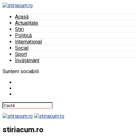
Acasă
Actualitate
Stiri
Politică
Internațional
Social
Sport
Învățământ
Suntem sociabili
stiriacum.ro