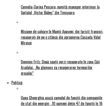
Camelia-Corina Pescaru, numită manager interimar la
Spitalul „Victor Babeș” din Timișoara
Misiune de salvare în Munții Apuseni: doi turiști francezi,
recuperați de pe o stâncă din apropierea Cascada Vălul
Miresei
Dominic Fritz: Două spații verzi recuperate în zona Căii
Aradului. „Nu glumesc cu recuperarea terenurilor
orașului”
Politică
Oana Gheorghiu acuză cumulul de funcții din companiile
de stat din energie: „10 oameni dețin 47 de funcții în 16