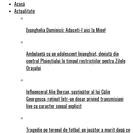
Acasă
Actualitate
Evanghelia Duminicii: Aduceti-l aici la Mine!
Ambulanță cu un adolescent înjunghiat, deviată din
centrul Ploieștiului în timpul restricțiilor pentru Zilele
Orașului
Influencerul Alin Borcan, susținător al lui Călin
Georgescu, reținut într-un dosar privind transmisiuni
live cu caracter sexual explicit
Tragedie pe terenul de fotbal: un jucător a murit după ce