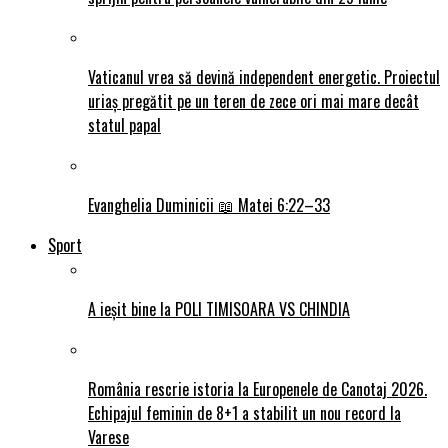
Vaticanul vrea să devină independent energetic. Proiectul
uriaș pregătit pe un teren de zece ori mai mare decât
statul papal
Evanghelia Duminicii 📖 Matei 6:22–33
Sport
A ieșit bine la POLI TIMISOARA VS CHINDIA
România rescrie istoria la Europenele de Canotaj 2026.
Echipajul feminin de 8+1 a stabilit un nou record la
Varese