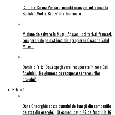
Camelia-Corina Pescaru, numită manager interimar la
Spitalul „Victor Babeș” din Timișoara
Misiune de salvare în Munții Apuseni: doi turiști francezi,
recuperați de pe o stâncă din apropierea Cascada Vălul
Miresei
Dominic Fritz: Două spații verzi recuperate în zona Căii
Aradului. „Nu glumesc cu recuperarea terenurilor
orașului”
Politică
Oana Gheorghiu acuză cumulul de funcții din companiile
de stat din energie: „10 oameni dețin 47 de funcții în 16