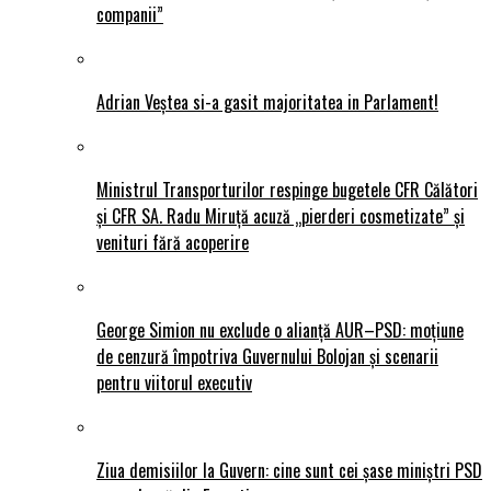
companii”
Adrian Veștea si-a gasit majoritatea in Parlament!
Ministrul Transporturilor respinge bugetele CFR Călători
și CFR SA. Radu Miruță acuză „pierderi cosmetizate” și
venituri fără acoperire
George Simion nu exclude o alianță AUR–PSD: moțiune
de cenzură împotriva Guvernului Bolojan și scenarii
pentru viitorul executiv
Ziua demisiilor la Guvern: cine sunt cei șase miniștri PSD