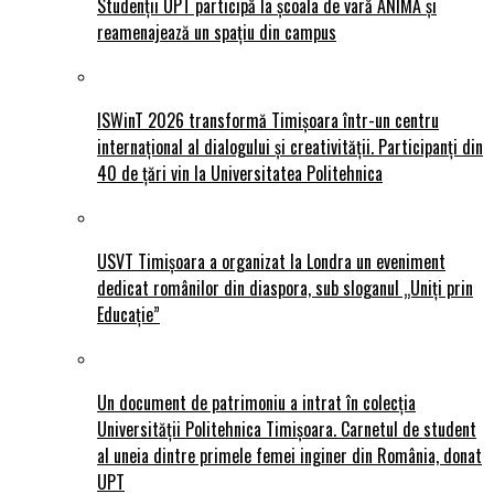
Studenții UPT participă la școala de vară ANIMĂ și
reamenajează un spațiu din campus
ISWinT 2026 transformă Timișoara într-un centru
internațional al dialogului și creativității. Participanți din
40 de țări vin la Universitatea Politehnica
USVT Timișoara a organizat la Londra un eveniment
dedicat românilor din diaspora, sub sloganul „Uniți prin
Educație”
Un document de patrimoniu a intrat în colecția
Universității Politehnica Timișoara. Carnetul de student
al uneia dintre primele femei inginer din România, donat
UPT