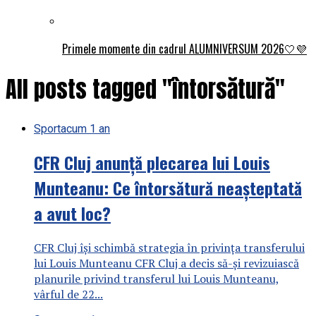
Primele momente din cadrul ALUMNIVERSUM 2026🤍💜
All posts tagged "întorsătură"
Sport
acum 1 an
CFR Cluj anunță plecarea lui Louis
Munteanu: Ce întorsătură neașteptată
a avut loc?
CFR Cluj își schimbă strategia în privința transferului
lui Louis Munteanu CFR Cluj a decis să-și revizuiască
planurile privind transferul lui Louis Munteanu,
vârful de 22...