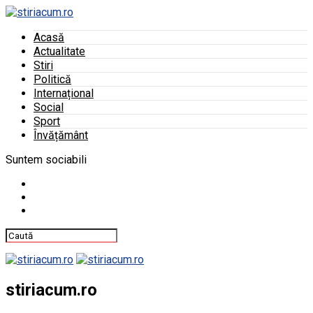
Acasă
Actualitate
Stiri
Politică
Internațional
Social
Sport
Învățământ
Suntem sociabili
stiriacum.ro