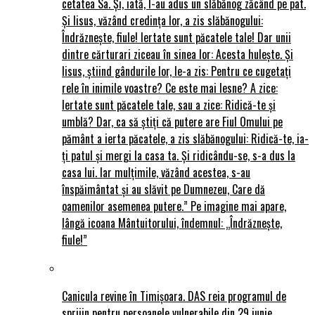
cetatea Sa. Și, iată, I-au adus un slăbănog zăcând pe pat.
Și Iisus, văzând credința lor, a zis slăbănogului:
Îndrăznește, fiule! Iertate sunt păcatele tale! Dar unii
dintre cărturari ziceau în sinea lor: Acesta hulește. Și
Iisus, știind gândurile lor, le-a zis: Pentru ce cugetați
rele în inimile voastre? Ce este mai lesne? A zice:
Iertate sunt păcatele tale, sau a zice: Ridică-te și
umblă? Dar, ca să știți că putere are Fiul Omului pe
pământ a ierta păcatele, a zis slăbănogului: Ridică-te, ia-
ți patul și mergi la casa ta. Și ridicându-se, s-a dus la
casa lui. Iar mulțimile, văzând acestea, s-au
înspăimântat și au slăvit pe Dumnezeu, Care dă
oamenilor asemenea putere.” Pe imagine mai apare,
lângă icoana Mântuitorului, îndemnul: „Îndrăznește,
fiule!”
Canicula revine în Timișoara. DAS reia programul de
sprijin pentru persoanele vulnerabile din 29 iunie