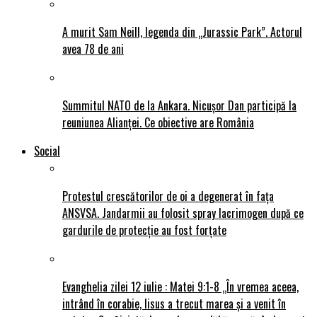
A murit Sam Neill, legenda din „Jurassic Park”. Actorul
avea 78 de ani
Summitul NATO de la Ankara. Nicușor Dan participă la
reuniunea Alianței. Ce obiective are România
Social
Protestul crescătorilor de oi a degenerat în fața
ANSVSA. Jandarmii au folosit spray lacrimogen după ce
gardurile de protecție au fost forțate
Evanghelia zilei 12 iulie : Matei 9:1-8 „În vremea aceea,
intrând în corabie, Iisus a trecut marea și a venit în