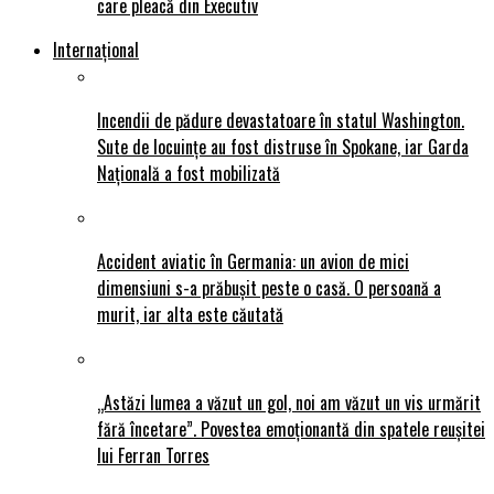
care pleacă din Executiv
Internațional
Incendii de pădure devastatoare în statul Washington.
Sute de locuințe au fost distruse în Spokane, iar Garda
Națională a fost mobilizată
Accident aviatic în Germania: un avion de mici
dimensiuni s-a prăbușit peste o casă. O persoană a
murit, iar alta este căutată
„Astăzi lumea a văzut un gol, noi am văzut un vis urmărit
fără încetare”. Povestea emoționantă din spatele reușitei
lui Ferran Torres