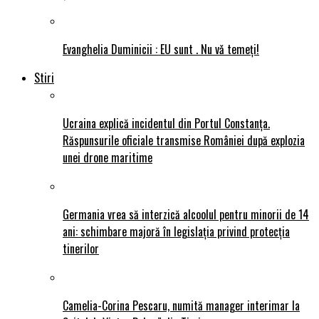
Evanghelia Duminicii : EU sunt . Nu vǎ temeți!
Stiri
Ucraina explică incidentul din Portul Constanța.
Răspunsurile oficiale transmise României după explozia
unei drone maritime
Germania vrea să interzică alcoolul pentru minorii de 14
ani: schimbare majoră în legislația privind protecția
tinerilor
Camelia-Corina Pescaru, numită manager interimar la