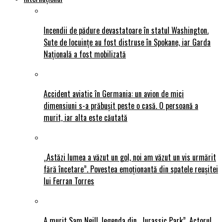
Incendii de pădure devastatoare în statul Washington.
Sute de locuințe au fost distruse în Spokane, iar Garda
Națională a fost mobilizată
Accident aviatic în Germania: un avion de mici
dimensiuni s-a prăbușit peste o casă. O persoană a
murit, iar alta este căutată
„Astăzi lumea a văzut un gol, noi am văzut un vis urmărit
fără încetare”. Povestea emoționantă din spatele reușitei
lui Ferran Torres
A murit Sam Neill, legenda din „Jurassic Park”. Actorul