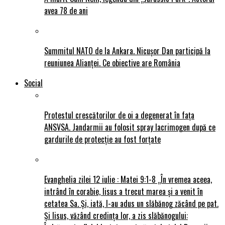
avea 78 de ani
Summitul NATO de la Ankara. Nicușor Dan participă la
reuniunea Alianței. Ce obiective are România
Social
Protestul crescătorilor de oi a degenerat în fața
ANSVSA. Jandarmii au folosit spray lacrimogen după ce
gardurile de protecție au fost forțate
Evanghelia zilei 12 iulie : Matei 9:1-8 „În vremea aceea,
intrând în corabie, Iisus a trecut marea și a venit în
cetatea Sa. Și, iată, I-au adus un slăbănog zăcând pe pat.
Și Iisus, văzând credința lor, a zis slăbănogului: