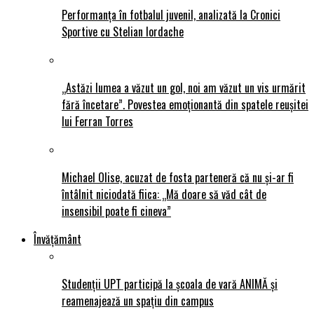
Performanța în fotbalul juvenil, analizată la Cronici
Sportive cu Stelian Iordache
„Astăzi lumea a văzut un gol, noi am văzut un vis urmărit
fără încetare”. Povestea emoționantă din spatele reușitei
lui Ferran Torres
Michael Olise, acuzat de fosta parteneră că nu și-ar fi
întâlnit niciodată fiica: „Mă doare să văd cât de
insensibil poate fi cineva”
Învățământ
Studenții UPT participă la școala de vară ANIMĂ și
reamenajează un spațiu din campus