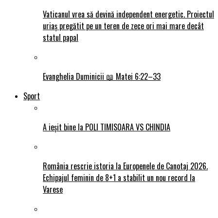
Vaticanul vrea să devină independent energetic. Proiectul
uriaș pregătit pe un teren de zece ori mai mare decât
statul papal
Evanghelia Duminicii 📖 Matei 6:22–33
Sport
A ieșit bine la POLI TIMISOARA VS CHINDIA
România rescrie istoria la Europenele de Canotaj 2026.
Echipajul feminin de 8+1 a stabilit un nou record la
Varese