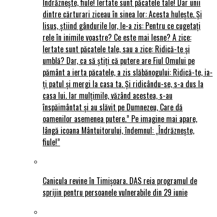
Îndrăznește, fiule! Iertate sunt păcatele tale! Dar unii
dintre cărturari ziceau în sinea lor: Acesta hulește. Și
Iisus, știind gândurile lor, le-a zis: Pentru ce cugetați
rele în inimile voastre? Ce este mai lesne? A zice:
Iertate sunt păcatele tale, sau a zice: Ridică-te și
umblă? Dar, ca să știți că putere are Fiul Omului pe
pământ a ierta păcatele, a zis slăbănogului: Ridică-te, ia-
ți patul și mergi la casa ta. Și ridicându-se, s-a dus la
casa lui. Iar mulțimile, văzând acestea, s-au
înspăimântat și au slăvit pe Dumnezeu, Care dă
oamenilor asemenea putere.” Pe imagine mai apare,
lângă icoana Mântuitorului, îndemnul: „Îndrăznește,
fiule!”
Canicula revine în Timișoara. DAS reia programul de
sprijin pentru persoanele vulnerabile din 29 iunie