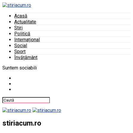
Acasă
Actualitate
Stiri
Politică
Internațional
Social
Sport
Învățământ
Suntem sociabili
stiriacum.ro