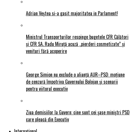
Adrian Veștea si-a gasit majoritatea in Parlament!
Ministrul Transporturilor respinge bugetele CFR Călători
și CFR SA. Radu Miruță acuză „pierderi cosmetizate” și
venituri fără acoperire
George Simion nu exclude o alianță AUR–PSD: moțiune
de cenzură împotriva Guvernului Bolojan și scenarii
pentru viitorul executiv
Ziua demisiilor la Guvern: cine sunt cei șase miniștri PSD
care pleacă din Executiv
Internațional