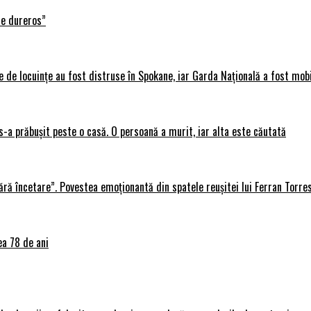
te dureros”
 de locuințe au fost distruse în Spokane, iar Garda Națională a fost mobi
s-a prăbușit peste o casă. O persoană a murit, iar alta este căutată
ără încetare”. Povestea emoționantă din spatele reușitei lui Ferran Torre
ea 78 de ani