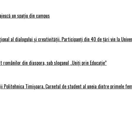
ajează un spațiu din campus
al al dialogului și creativității. Participanți din 40 de țări vin la Unive
 românilor din diaspora, sub sloganul „Uniți prin Educație”
ții Politehnica Timișoara. Carnetul de student al uneia dintre primele fe