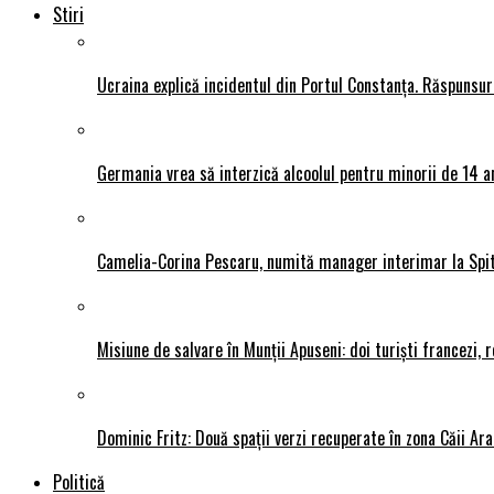
Stiri
Ucraina explică incidentul din Portul Constanța. Răspunsu
Germania vrea să interzică alcoolul pentru minorii de 14 an
Camelia-Corina Pescaru, numită manager interimar la Spit
Misiune de salvare în Munții Apuseni: doi turiști francezi,
Dominic Fritz: Două spații verzi recuperate în zona Căii Ar
Politică