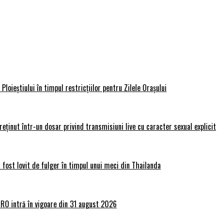
loieștiului în timpul restricțiilor pentru Zilele Orașului
 reținut într-un dosar privind transmisiuni live cu caracter sexual explicit
 fost lovit de fulger în timpul unui meci din Thailanda
lRO intră în vigoare din 31 august 2026