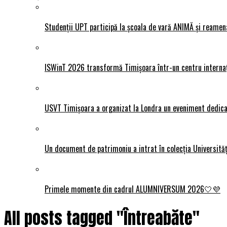
Studenții UPT participă la școala de vară ANIMĂ și reamen
ISWinT 2026 transformă Timișoara într-un centru internațion
USVT Timișoara a organizat la Londra un eveniment dedicat
Un document de patrimoniu a intrat în colecția Universită
Primele momente din cadrul ALUMNIVERSUM 2026🤍💜
All posts tagged "Întreabăte"