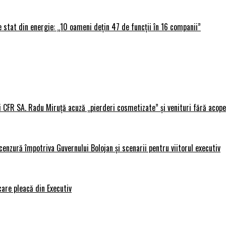
 stat din energie: „10 oameni dețin 47 de funcții în 16 companii”
i CFR SA. Radu Miruță acuză „pierderi cosmetizate” și venituri fără acope
nzură împotriva Guvernului Bolojan și scenarii pentru viitorul executiv
care pleacă din Executiv