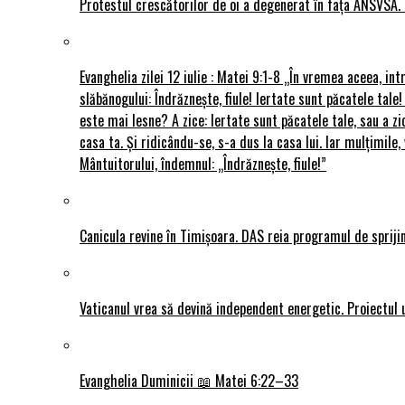
Protestul crescătorilor de oi a degenerat în fața ANSVSA. 
Evanghelia zilei 12 iulie : Matei 9:1-8 „În vremea aceea, int
slăbănogului: Îndrăznește, fiule! Iertate sunt păcatele tale!
este mai lesne? A zice: Iertate sunt păcatele tale, sau a zi
casa ta. Și ridicându-se, s-a dus la casa lui. Iar mulțimi
Mântuitorului, îndemnul: „Îndrăznește, fiule!”
Canicula revine în Timișoara. DAS reia programul de sprijin
Vaticanul vrea să devină independent energetic. Proiectul 
Evanghelia Duminicii 📖 Matei 6:22–33