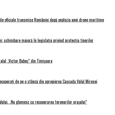
rile oficiale transmise României după explozia unei drone maritime
i: schimbare majoră în legislația privind protecția tinerilor
alul „Victor Babeș” din Timișoara
 recuperați de pe o stâncă din apropierea Cascada Vălul Miresei
adului. „Nu glumesc cu recuperarea terenurilor orașului”