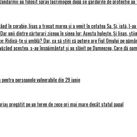
Jandarmii au folosit spray lacrimogen după ce gardurile de protecție au 
rând în corabie, Iisus a trecut marea și a venit în cetatea Sa. Și, iată, I-a
 Dar unii dintre cărturari ziceau în sinea lor: Acesta hulește. Și Iisus, știi
ce: Ridică-te și umblă? Dar, ca să știți că putere are Fiul Omului pe pământ
le, văzând acestea, s-au înspăimântat și au slăvit pe Dumnezeu, Care dă o
 pentru persoanele vulnerabile din 29 iunie
uriaș pregătit pe un teren de zece ori mai mare decât statul papal