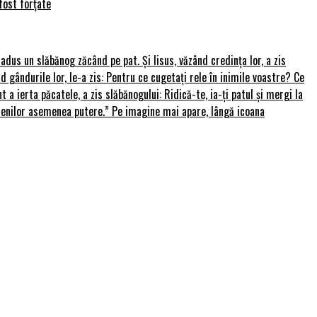
fost forțate
u adus un slăbănog zăcând pe pat. Și Iisus, văzând credința lor, a zis
nd gândurile lor, le-a zis: Pentru ce cugetați rele în inimile voastre? Ce
 a ierta păcatele, a zis slăbănogului: Ridică-te, ia-ți patul și mergi la
amenilor asemenea putere.” Pe imagine mai apare, lângă icoana