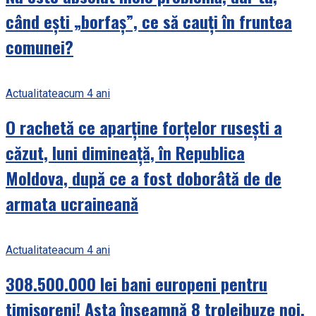
când ești „borfaș”, ce să cauți în fruntea
comunei?
Actualitate
acum 4 ani
O rachetă ce aparține forțelor rusești a
căzut, luni dimineață, în Republica
Moldova, după ce a fost doborâtă de de
armata ucraineană
Actualitate
acum 4 ani
308.500.000 lei bani europeni pentru
timișoreni! Asta înseamnă 8 troleibuze noi,