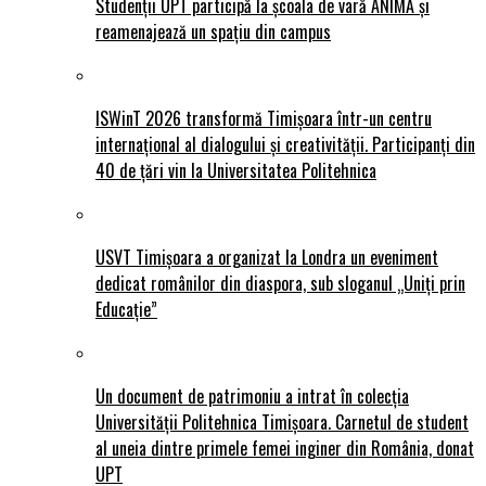
Studenții UPT participă la școala de vară ANIMĂ și
reamenajează un spațiu din campus
ISWinT 2026 transformă Timișoara într-un centru
internațional al dialogului și creativității. Participanți din
40 de țări vin la Universitatea Politehnica
USVT Timișoara a organizat la Londra un eveniment
dedicat românilor din diaspora, sub sloganul „Uniți prin
Educație”
Un document de patrimoniu a intrat în colecția
Universității Politehnica Timișoara. Carnetul de student
al uneia dintre primele femei inginer din România, donat
UPT