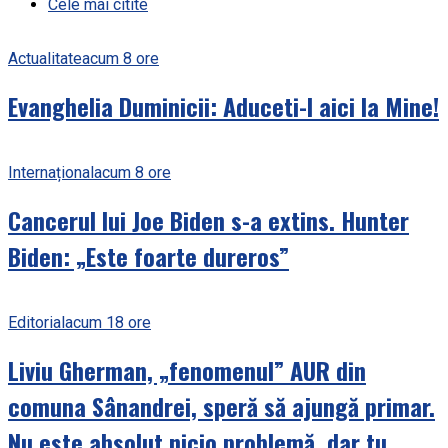
Cele mai citite
Actualitate
acum 8 ore
Evanghelia Duminicii: Aduceti-l aici la Mine!
Internațional
acum 8 ore
Cancerul lui Joe Biden s-a extins. Hunter
Biden: „Este foarte dureros”
Editorial
acum 18 ore
Liviu Gherman, „fenomenul” AUR din
comuna Sânandrei, speră să ajungă primar.
Nu este absolut nicio problemă, dar tu,