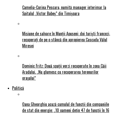
Camelia-Corina Pescaru, numită manager interimar la
Spitalul „Victor Babeș” din Timișoara
Misiune de salvare în Munții Apuseni: doi turiști francezi,
recuperați de pe o stâncă din apropierea Cascada Vălul
Miresei
Dominic Fritz: Două spații verzi recuperate în zona Căii
Aradului. „Nu glumesc cu recuperarea terenurilor
orașului”
Politică
Oana Gheorghiu acuză cumulul de funcții din companiile
de stat din energie: „10 oameni dețin 47 de funcții în 16