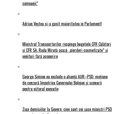
companii”
Adrian Veștea si-a gasit majoritatea in Parlament!
Ministrul Transporturilor respinge bugetele CFR Călători
și CFR SA. Radu Miruță acuză „pierderi cosmetizate” și
venituri fără acoperire
George Simion nu exclude o alianță AUR–PSD: moțiune
de cenzură împotriva Guvernului Bolojan și scenarii
pentru viitorul executiv
Ziua demisiilor la Guvern: cine sunt cei șase miniștri PSD