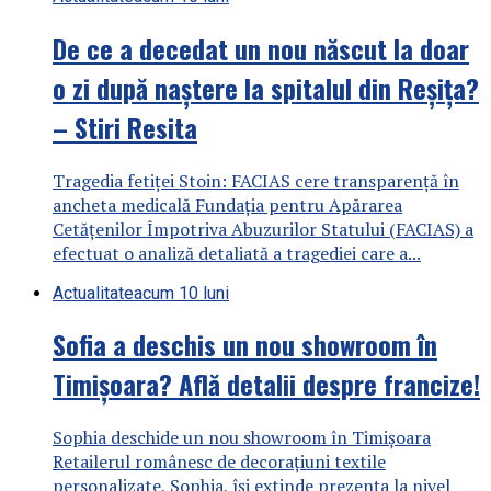
De ce a decedat un nou născut la doar
o zi după naștere la spitalul din Reșița?
– Stiri Resita
Tragedia fetiței Stoin: FACIAS cere transparență în
ancheta medicală Fundația pentru Apărarea
Cetățenilor Împotriva Abuzurilor Statului (FACIAS) a
efectuat o analiză detaliată a tragediei care a...
Actualitate
acum 10 luni
Sofia a deschis un nou showroom în
Timișoara? Află detalii despre francize!
Sophia deschide un nou showroom în Timișoara
Retailerul românesc de decorațiuni textile
personalizate, Sophia, își extinde prezența la nivel