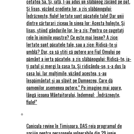
cetatea Sa. Și, iată, I-au adus un slăbănog zăcând pe pat.
Și Iisus, văzând credința lor, a zis slăbănogului:
Îndrăznește, fiule! Iertate sunt păcatele tale! Dar unii
dintre cărturari ziceau în sinea lor: Acesta hulește. Și
Iisus, știind gândurile lor, le-a zis: Pentru ce cugetați
rele în inimile voastre? Ce este mai lesne? A zice:
Iertate sunt păcatele tale, sau a zice: Ridică-te și
umblă? Dar, ca să știți că putere are Fiul Omului pe
pământ a ierta păcatele, a zis slăbănogului: Ridică-te, ia-
ți patul și mergi la casa ta. Și ridicându-se, s-a dus la
casa lui. Iar mulțimile, văzând acestea, s-au
înspăimântat și au slăvit pe Dumnezeu, Care dă
oamenilor asemenea putere.” Pe imagine mai apare,
lângă icoana Mântuitorului, îndemnul: „Îndrăznește,
fiule!”
Canicula revine în Timișoara. DAS reia programul de
sprijin pentru persoanele vulnerabile din 29 iunie