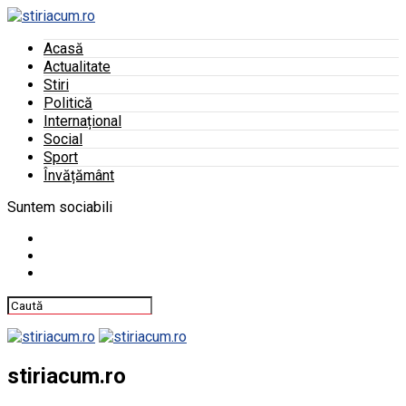
Acasă
Actualitate
Stiri
Politică
Internațional
Social
Sport
Învățământ
Suntem sociabili
stiriacum.ro