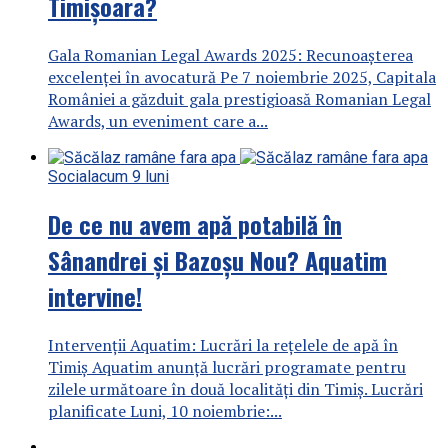
Timișoara?
Gala Romanian Legal Awards 2025: Recunoașterea
excelenței în avocatură Pe 7 noiembrie 2025, Capitala
României a găzduit gala prestigioasă Romanian Legal
Awards, un eveniment care a...
Social
acum 9 luni
De ce nu avem apă potabilă în
Sânandrei și Bazoșu Nou? Aquatim
intervine!
Intervenții Aquatim: Lucrări la rețelele de apă în
Timiș Aquatim anunță lucrări programate pentru
zilele următoare în două localități din Timiș. Lucrări
planificate Luni, 10 noiembrie:...