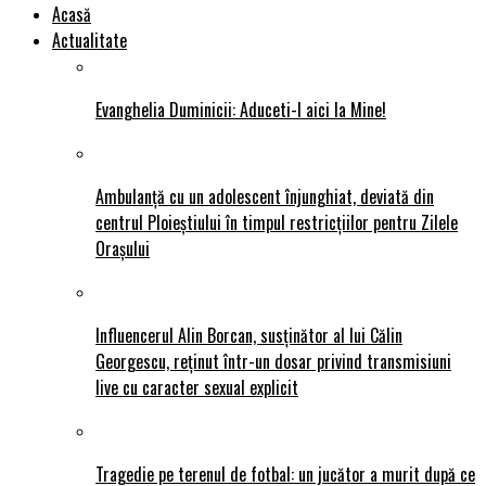
Acasă
Actualitate
Evanghelia Duminicii: Aduceti-l aici la Mine!
Ambulanță cu un adolescent înjunghiat, deviată din
centrul Ploieștiului în timpul restricțiilor pentru Zilele
Orașului
Influencerul Alin Borcan, susținător al lui Călin
Georgescu, reținut într-un dosar privind transmisiuni
live cu caracter sexual explicit
Tragedie pe terenul de fotbal: un jucător a murit după ce