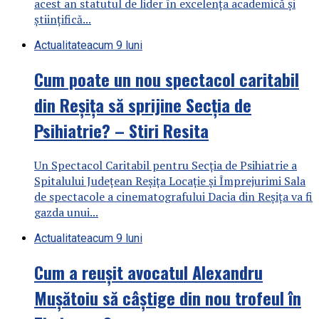
acest an statutul de lider în excelența academică și
științifică...
Actualitate
acum 9 luni
Cum poate un nou spectacol caritabil
din Reșița să sprijine Secția de
Psihiatrie? – Stiri Resita
Un Spectacol Caritabil pentru Secția de Psihiatrie a
Spitalului Județean Reșița Locație și Împrejurimi Sala
de spectacole a cinematografului Dacia din Reșița va fi
gazda unui...
Actualitate
acum 9 luni
Cum a reușit avocatul Alexandru
Mușătoiu să câștige din nou trofeul în