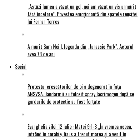
„Astăzi lumea a văzut un gol, noi am văzut un vis urmărit
fără încetare”. Povestea emoționantă din spatele reușitei
lui Ferran Torres
A murit Sam Neill, legenda din „Jurassic Park”. Actorul
avea 78 de ani
Social
Protestul crescătorilor de oi a degenerat în fața
ANSVSA. Jandarmii au folosit spray lacrimogen după ce
gardurile de protecție au fost forțate
Evanghelia zilei 12 iulie : Matei 9:1-8 „În vremea aceea,
intrând în corabie, Iisus a trecut marea și a venit în