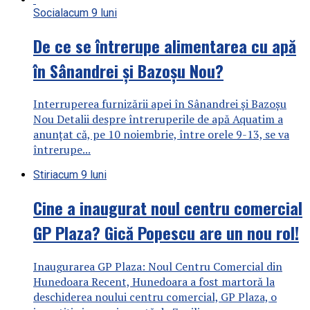
Social
acum 9 luni
De ce se întrerupe alimentarea cu apă
în Sânandrei și Bazoșu Nou?
Interruperea furnizării apei în Sânandrei și Bazoșu
Nou Detalii despre întreruperile de apă Aquatim a
anunțat că, pe 10 noiembrie, între orele 9-13, se va
întrerupe...
Stiri
acum 9 luni
Cine a inaugurat noul centru comercial
GP Plaza? Gică Popescu are un nou rol!
Inaugurarea GP Plaza: Noul Centru Comercial din
Hunedoara Recent, Hunedoara a fost martoră la
deschiderea noului centru comercial, GP Plaza, o