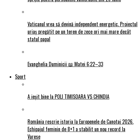
Vaticanul vrea să devină independent energetic. Proiectul
uriaș pregătit pe un teren de zece ori mai mare decât
statul papal
Evanghelia Duminicii 📖 Matei 6:22–33
Sport
A ieșit bine la POLI TIMISOARA VS CHINDIA
România rescrie istoria la Europenele de Canotaj 2026.
Echipajul feminin de 8+1 a stabilit un nou record la
Varese