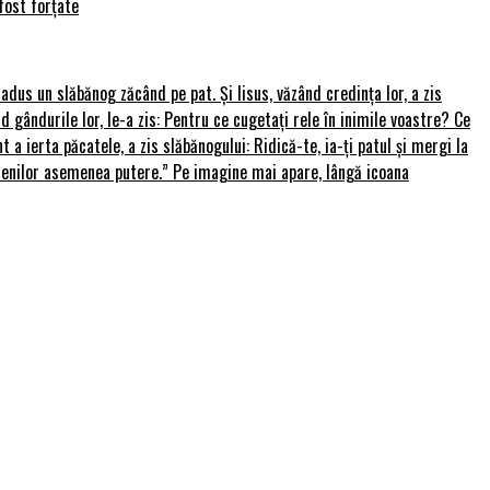
fost forțate
u adus un slăbănog zăcând pe pat. Și Iisus, văzând credința lor, a zis
nd gândurile lor, le-a zis: Pentru ce cugetați rele în inimile voastre? Ce
 a ierta păcatele, a zis slăbănogului: Ridică-te, ia-ți patul și mergi la
amenilor asemenea putere.” Pe imagine mai apare, lângă icoana