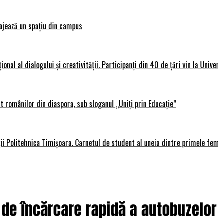
ajează un spațiu din campus
al al dialogului și creativității. Participanți din 40 de țări vin la Unive
 românilor din diaspora, sub sloganul „Uniți prin Educație”
ții Politehnica Timișoara. Carnetul de student al uneia dintre primele fe
i de încărcare rapidă a autobuzelo