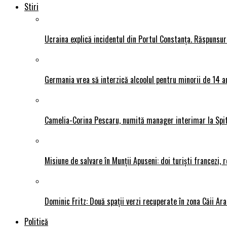
Stiri
Ucraina explică incidentul din Portul Constanța. Răspunsu
Germania vrea să interzică alcoolul pentru minorii de 14 an
Camelia-Corina Pescaru, numită manager interimar la Spit
Misiune de salvare în Munții Apuseni: doi turiști francezi,
Dominic Fritz: Două spații verzi recuperate în zona Căii Ar
Politică