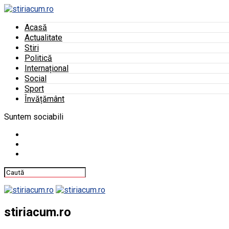
Acasă
Actualitate
Stiri
Politică
Internațional
Social
Sport
Învățământ
Suntem sociabili
stiriacum.ro