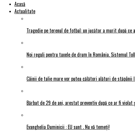
Acasă
Actualitate
Tragedie pe terenul de fotbal: un jucător a murit după ce a
Noi reguli pentru taxele de drum în România. Sistemul Tol
Câinii de talie mare vor putea călători alături de stăpânii l
Bărbat de 29 de ani, arestat preventiv după ce ar fi violat 
Evanghelia Duminicii : EU sunt . Nu vǎ temeți!