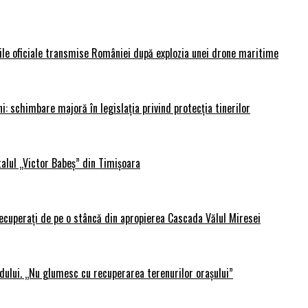
rile oficiale transmise României după explozia unei drone maritime
i: schimbare majoră în legislația privind protecția tinerilor
alul „Victor Babeș” din Timișoara
 recuperați de pe o stâncă din apropierea Cascada Vălul Miresei
adului. „Nu glumesc cu recuperarea terenurilor orașului”