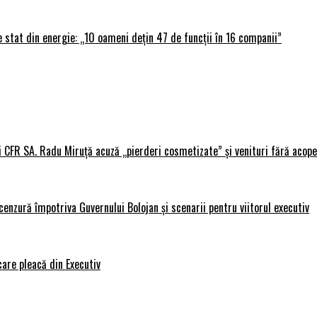
 stat din energie: „10 oameni dețin 47 de funcții în 16 companii”
i CFR SA. Radu Miruță acuză „pierderi cosmetizate” și venituri fără acope
nzură împotriva Guvernului Bolojan și scenarii pentru viitorul executiv
care pleacă din Executiv