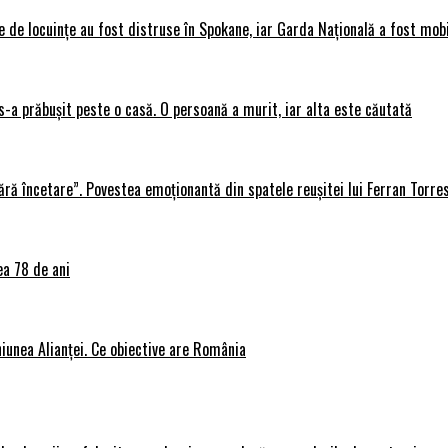
 de locuințe au fost distruse în Spokane, iar Garda Națională a fost mobi
s-a prăbușit peste o casă. O persoană a murit, iar alta este căutată
ără încetare”. Povestea emoționantă din spatele reușitei lui Ferran Torre
ea 78 de ani
iunea Alianței. Ce obiective are România