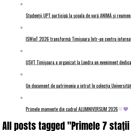
Studenții UPT participă la școala de vară ANIMĂ și reamen
ISWinT 2026 transformă Timișoara într-un centru internațion
USVT Timișoara a organizat la Londra un eveniment dedicat
Un document de patrimoniu a intrat în colecția Universită
Primele momente din cadrul ALUMNIVERSUM 2026
All posts tagged "Primele 7 stați