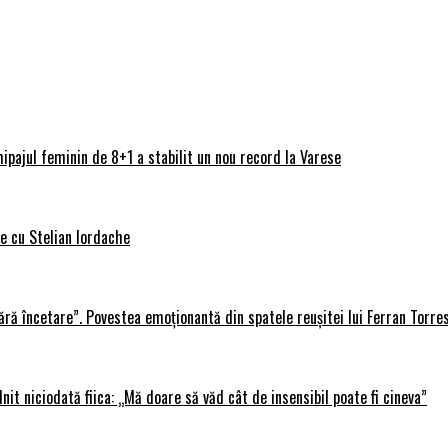
ipajul feminin de 8+1 a stabilit un nou record la Varese
ve cu Stelian Iordache
ără încetare”. Povestea emoționantă din spatele reușitei lui Ferran Torre
lnit niciodată fiica: „Mă doare să văd cât de insensibil poate fi cineva”