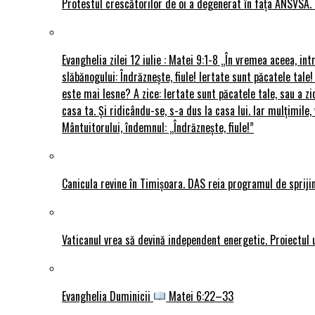
Protestul crescătorilor de oi a degenerat în fața ANSVSA. 
Evanghelia zilei 12 iulie : Matei 9:1-8 „În vremea aceea, int
slăbănogului: Îndrăznește, fiule! Iertate sunt păcatele tale!
este mai lesne? A zice: Iertate sunt păcatele tale, sau a zi
casa ta. Și ridicându-se, s-a dus la casa lui. Iar mulțimi
Mântuitorului, îndemnul: „Îndrăznește, fiule!”
Canicula revine în Timișoara. DAS reia programul de sprijin
Vaticanul vrea să devină independent energetic. Proiectul 
Evanghelia Duminicii
Matei 6:22–33