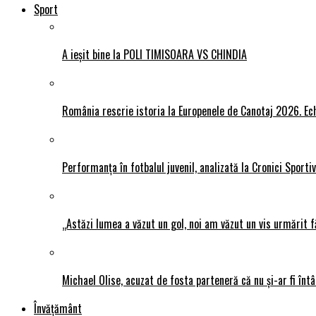
Sport
A ieșit bine la POLI TIMISOARA VS CHINDIA
România rescrie istoria la Europenele de Canotaj 2026. Ech
Performanța în fotbalul juvenil, analizată la Cronici Sporti
„Astăzi lumea a văzut un gol, noi am văzut un vis urmărit f
Michael Olise, acuzat de fosta parteneră că nu și-ar fi întâ
Învățământ