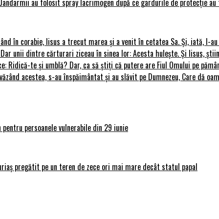
Jandarmii au folosit spray lacrimogen după ce gardurile de protecție au 
rând în corabie, Iisus a trecut marea și a venit în cetatea Sa. Și, iată, I-a
 Dar unii dintre cărturari ziceau în sinea lor: Acesta hulește. Și Iisus, știi
ce: Ridică-te și umblă? Dar, ca să știți că putere are Fiul Omului pe pământ
le, văzând acestea, s-au înspăimântat și au slăvit pe Dumnezeu, Care dă o
 pentru persoanele vulnerabile din 29 iunie
uriaș pregătit pe un teren de zece ori mai mare decât statul papal