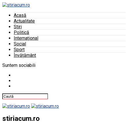
Acasă
Actualitate
Stiri
Politică
Internațional
Social
Sport
Învățământ
Suntem sociabili
stiriacum.ro