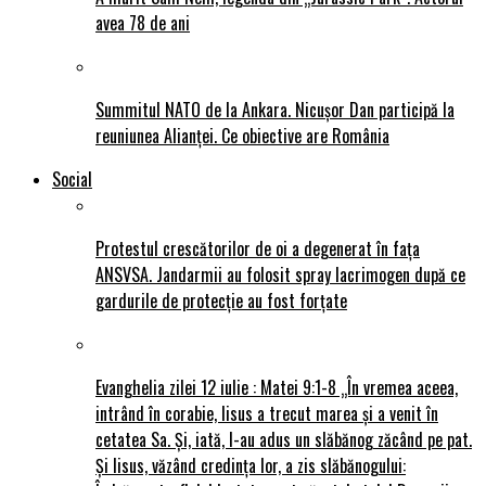
avea 78 de ani
Summitul NATO de la Ankara. Nicușor Dan participă la
reuniunea Alianței. Ce obiective are România
Social
Protestul crescătorilor de oi a degenerat în fața
ANSVSA. Jandarmii au folosit spray lacrimogen după ce
gardurile de protecție au fost forțate
Evanghelia zilei 12 iulie : Matei 9:1-8 „În vremea aceea,
intrând în corabie, Iisus a trecut marea și a venit în
cetatea Sa. Și, iată, I-au adus un slăbănog zăcând pe pat.
Și Iisus, văzând credința lor, a zis slăbănogului: