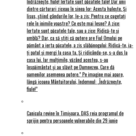
Îndrăznește, fiule! Iertate sunt păcatele tale! Dar unii
dintre cărturari ziceau în sinea lor: Acesta hulește. Și
Iisus, știind gândurile lor, le-a zis: Pentru ce cugetați
rele în inimile voastre? Ce este mai lesne? A zice:
Iertate sunt păcatele tale, sau a zice: Ridică-te și
umblă? Dar, ca să știți că putere are Fiul Omului pe
pământ a ierta păcatele, a zis slăbănogului: Ridică-te, ia-
ți patul și mergi la casa ta. Și ridicându-se, s-a dus la
casa lui. Iar mulțimile, văzând acestea, s-au
înspăimântat și au slăvit pe Dumnezeu, Care dă
oamenilor asemenea putere.” Pe imagine mai apare,
lângă icoana Mântuitorului, îndemnul: „Îndrăznește,
fiule!”
Canicula revine în Timișoara. DAS reia programul de
sprijin pentru persoanele vulnerabile din 29 iunie