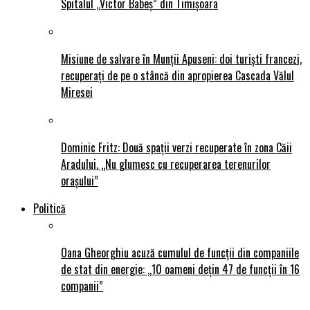
Spitalul „Victor Babeș” din Timișoara
Misiune de salvare în Munții Apuseni: doi turiști francezi,
recuperați de pe o stâncă din apropierea Cascada Vălul
Miresei
Dominic Fritz: Două spații verzi recuperate în zona Căii
Aradului. „Nu glumesc cu recuperarea terenurilor
orașului”
Politică
Oana Gheorghiu acuză cumulul de funcții din companiile
de stat din energie: „10 oameni dețin 47 de funcții în 16
companii”