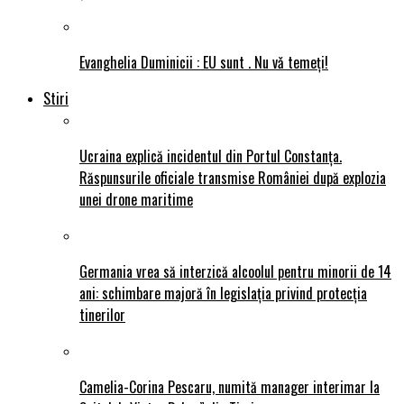
Evanghelia Duminicii : EU sunt . Nu vǎ temeți!
Stiri
Ucraina explică incidentul din Portul Constanța.
Răspunsurile oficiale transmise României după explozia
unei drone maritime
Germania vrea să interzică alcoolul pentru minorii de 14
ani: schimbare majoră în legislația privind protecția
tinerilor
Camelia-Corina Pescaru, numită manager interimar la