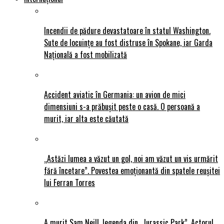
Incendii de pădure devastatoare în statul Washington.
Sute de locuințe au fost distruse în Spokane, iar Garda
Națională a fost mobilizată
Accident aviatic în Germania: un avion de mici
dimensiuni s-a prăbușit peste o casă. O persoană a
murit, iar alta este căutată
„Astăzi lumea a văzut un gol, noi am văzut un vis urmărit
fără încetare”. Povestea emoționantă din spatele reușitei
lui Ferran Torres
A murit Sam Neill, legenda din „Jurassic Park”. Actorul