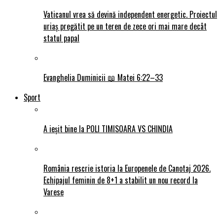
Vaticanul vrea să devină independent energetic. Proiectul
uriaș pregătit pe un teren de zece ori mai mare decât
statul papal
Evanghelia Duminicii 📖 Matei 6:22–33
Sport
A ieșit bine la POLI TIMISOARA VS CHINDIA
România rescrie istoria la Europenele de Canotaj 2026.
Echipajul feminin de 8+1 a stabilit un nou record la
Varese