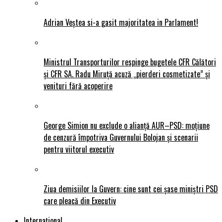
Adrian Veștea si-a gasit majoritatea in Parlament!
Ministrul Transporturilor respinge bugetele CFR Călători
și CFR SA. Radu Miruță acuză „pierderi cosmetizate” și
venituri fără acoperire
George Simion nu exclude o alianță AUR–PSD: moțiune
de cenzură împotriva Guvernului Bolojan și scenarii
pentru viitorul executiv
Ziua demisiilor la Guvern: cine sunt cei șase miniștri PSD
care pleacă din Executiv
Internațional