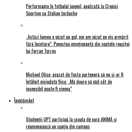
Performanța în fotbalul juvenil, analizată la Cronici
Sportive cu Stelian Iordache
„Astăzi lumea a văzut un gol, noi am văzut un vis urmărit
fără încetare”. Povestea emoționantă din spatele reușitei
lui Ferran Torres
Michael Olise, acuzat de fosta parteneră că nu și-ar fi
întâlnit niciodată fiica: „Mă doare să văd cât de
insensibil poate fi cineva”
Învățământ
Studenții UPT participă la școala de vară ANIMĂ și
reamenajează un spațiu din campus