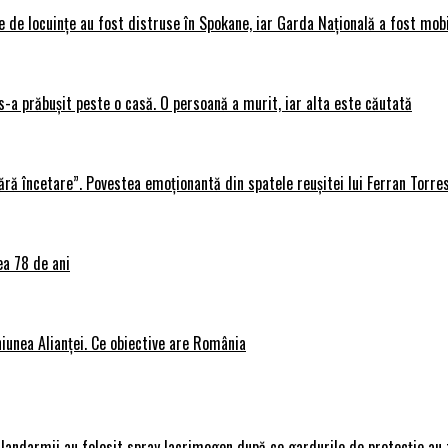
 de locuințe au fost distruse în Spokane, iar Garda Națională a fost mobi
s-a prăbușit peste o casă. O persoană a murit, iar alta este căutată
ără încetare”. Povestea emoționantă din spatele reușitei lui Ferran Torre
ea 78 de ani
iunea Alianței. Ce obiective are România
Jandarmii au folosit spray lacrimogen după ce gardurile de protecție au 