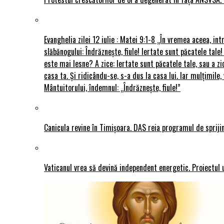
Evanghelia zilei 12 iulie : Matei 9:1-8 „În vremea aceea, int
slăbănogului: Îndrăznește, fiule! Iertate sunt păcatele tale!
este mai lesne? A zice: Iertate sunt păcatele tale, sau a zi
casa ta. Și ridicându-se, s-a dus la casa lui. Iar mulțimi
Mântuitorului, îndemnul: „Îndrăznește, fiule!”
Canicula revine în Timișoara. DAS reia programul de sprijin
Vaticanul vrea să devină independent energetic. Proiectul 