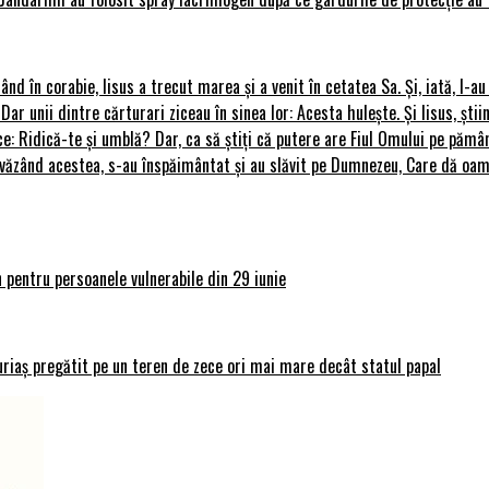
rând în corabie, Iisus a trecut marea și a venit în cetatea Sa. Și, iată, I-a
 Dar unii dintre cărturari ziceau în sinea lor: Acesta hulește. Și Iisus, știi
ce: Ridică-te și umblă? Dar, ca să știți că putere are Fiul Omului pe pământ
le, văzând acestea, s-au înspăimântat și au slăvit pe Dumnezeu, Care dă o
 pentru persoanele vulnerabile din 29 iunie
uriaș pregătit pe un teren de zece ori mai mare decât statul papal