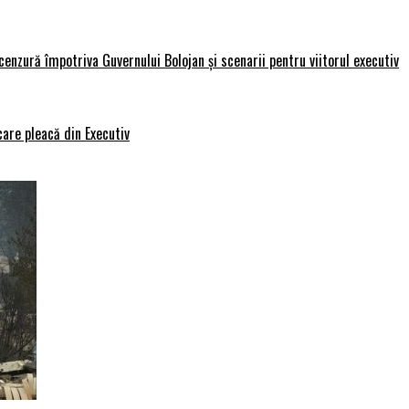
nzură împotriva Guvernului Bolojan și scenarii pentru viitorul executiv
care pleacă din Executiv