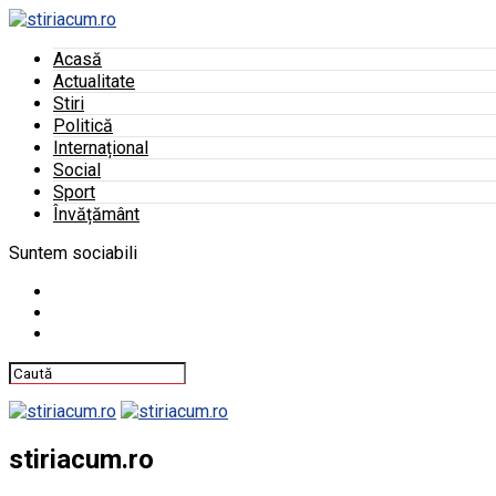
Acasă
Actualitate
Stiri
Politică
Internațional
Social
Sport
Învățământ
Suntem sociabili
stiriacum.ro