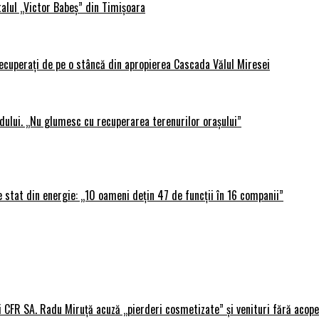
alul „Victor Babeș” din Timișoara
 recuperați de pe o stâncă din apropierea Cascada Vălul Miresei
adului. „Nu glumesc cu recuperarea terenurilor orașului”
 stat din energie: „10 oameni dețin 47 de funcții în 16 companii”
i CFR SA. Radu Miruță acuză „pierderi cosmetizate” și venituri fără acope