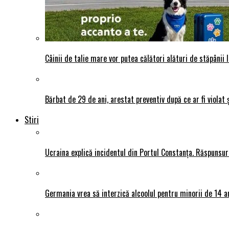
Câinii de talie mare vor putea călători alături de stăpânii l
Bărbat de 29 de ani, arestat preventiv după ce ar fi violat 
Stiri
Ucraina explică incidentul din Portul Constanța. Răspunsu
Germania vrea să interzică alcoolul pentru minorii de 14 an