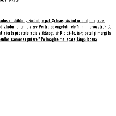
u adus un slăbănog zăcând pe pat. Și Iisus, văzând credința lor, a zis
nd gândurile lor, le-a zis: Pentru ce cugetați rele în inimile voastre? Ce
 a ierta păcatele, a zis slăbănogului: Ridică-te, ia-ți patul și mergi la
amenilor asemenea putere.” Pe imagine mai apare, lângă icoana