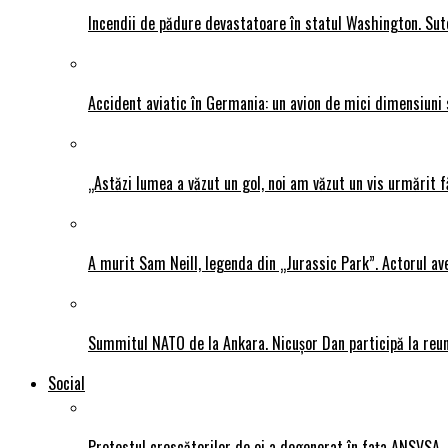
Incendii de pădure devastatoare în statul Washington. Sute
Accident aviatic în Germania: un avion de mici dimensiuni 
„Astăzi lumea a văzut un gol, noi am văzut un vis urmărit f
A murit Sam Neill, legenda din „Jurassic Park”. Actorul av
Summitul NATO de la Ankara. Nicușor Dan participă la reun
Social
Protestul crescătorilor de oi a degenerat în fața ANSVSA. 