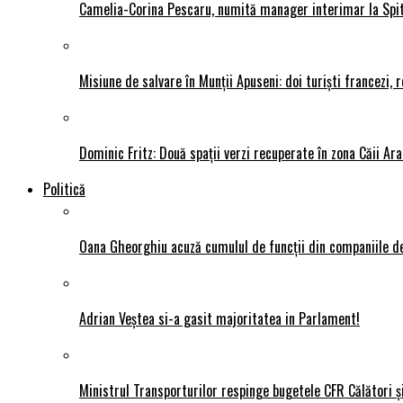
Camelia-Corina Pescaru, numită manager interimar la Spit
Misiune de salvare în Munții Apuseni: doi turiști francezi,
Dominic Fritz: Două spații verzi recuperate în zona Căii Ar
Politică
Oana Gheorghiu acuză cumulul de funcții din companiile de
Adrian Veștea si-a gasit majoritatea in Parlament!
Ministrul Transporturilor respinge bugetele CFR Călători ș