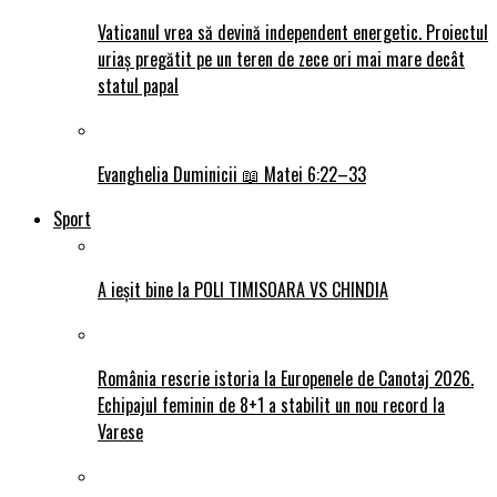
Vaticanul vrea să devină independent energetic. Proiectul
uriaș pregătit pe un teren de zece ori mai mare decât
statul papal
Evanghelia Duminicii 📖 Matei 6:22–33
Sport
A ieșit bine la POLI TIMISOARA VS CHINDIA
România rescrie istoria la Europenele de Canotaj 2026.
Echipajul feminin de 8+1 a stabilit un nou record la
Varese