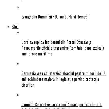
Evanghelia Duminicii : EU sunt . Nu vǎ temeți!
Stiri
Ucraina explică incidentul din Portul Constanța.
Răspunsurile oficiale transmise României după explozia
unei drone maritime
Germania vrea să interzică alcoolul pentru minorii de 14
ani: schimbare majoră în legislația privind protecția
tinerilor
Camelia-Corina Pescaru, numită manager interimar la