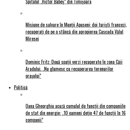
Spitalul „Victor Babeș” din Timișoara
Misiune de salvare în Munții Apuseni: doi turiști francezi,
recuperați de pe o stâncă din apropierea Cascada Vălul
Miresei
Dominic Fritz: Două spații verzi recuperate în zona Căii
Aradului. „Nu glumesc cu recuperarea terenurilor
orașului”
Politică
Oana Gheorghiu acuză cumulul de funcții din companiile
de stat din energie: „10 oameni dețin 47 de funcții în 16
companii”