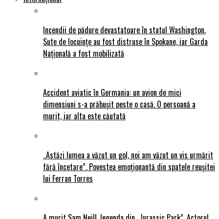
Incendii de pădure devastatoare în statul Washington.
Sute de locuințe au fost distruse în Spokane, iar Garda
Națională a fost mobilizată
Accident aviatic în Germania: un avion de mici
dimensiuni s-a prăbușit peste o casă. O persoană a
murit, iar alta este căutată
„Astăzi lumea a văzut un gol, noi am văzut un vis urmărit
fără încetare”. Povestea emoționantă din spatele reușitei
lui Ferran Torres
A murit Sam Neill, legenda din „Jurassic Park”. Actorul