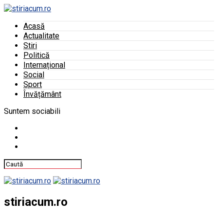
Acasă
Actualitate
Stiri
Politică
Internațional
Social
Sport
Învățământ
Suntem sociabili
stiriacum.ro