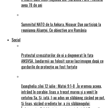
avea 78 de ani
Summitul NATO de la Ankara. Nicușor Dan participă la
reuniunea Alianței. Ce obiective are România
Social
Protestul crescătorilor de oi a degenerat în fața
ANSVSA. Jandarmii au folosit spray lacrimogen după ce
gardurile de protecție au fost forțate
Evanghelia zilei 12 iulie : Matei 9:1-8 „În vremea aceea,
intrând în corabie, Iisus a trecut marea și a venit în
cetatea Sa. Și, iată, I-au adus un slăbănog zăcând pe pat.
Și Iisus, văzând credința lor, a zis slăbănogului: