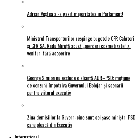
Adrian Veștea si-a gasit majoritatea in Parlament!
Ministrul Transporturilor respinge bugetele CFR Călători
și CFR SA. Radu Miruță acuză „pierderi cosmetizate” și
venituri fără acoperire
George Simion nu exclude o alianță AUR–PSD: moțiune
de cenzură împotriva Guvernului Bolojan și scenarii
pentru viitorul executiv
Ziua demisiilor la Guvern: cine sunt cei șase miniștri PSD
care pleacă din Executiv
Internațional