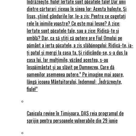
Îndrăznește, fiule! Iertate sunt păcatele tale! Dar unii
dintre cărturari ziceau în sinea lor: Acesta hulește. Și
Iisus, știind gândurile lor, le-a zis: Pentru ce cugetați
rele în inimile voastre? Ce este mai lesne? A zice:
Iertate sunt păcatele tale, sau a zice: Ridică-te și
umblă? Dar, ca să știți că putere are Fiul Omului pe
pământ a ierta păcatele, a zis slăbănogului: Ridică-te, ia-
ți patul și mergi la casa ta. Și ridicându-se, s-a dus la
casa lui. Iar mulțimile, văzând acestea, s-au
înspăimântat și au slăvit pe Dumnezeu, Care dă
oamenilor asemenea putere.” Pe imagine mai apare,
lângă icoana Mântuitorului, îndemnul: „Îndrăznește,
fiule!”
Canicula revine în Timișoara. DAS reia programul de
sprijin pentru persoanele vulnerabile din 29 iunie