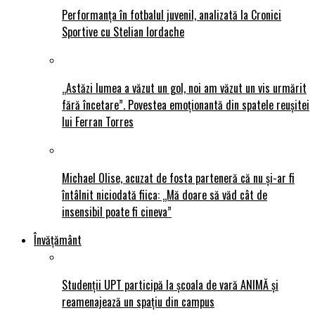
Performanța în fotbalul juvenil, analizată la Cronici
Sportive cu Stelian Iordache
„Astăzi lumea a văzut un gol, noi am văzut un vis urmărit
fără încetare”. Povestea emoționantă din spatele reușitei
lui Ferran Torres
Michael Olise, acuzat de fosta parteneră că nu și-ar fi
întâlnit niciodată fiica: „Mă doare să văd cât de
insensibil poate fi cineva”
Învățământ
Studenții UPT participă la școala de vară ANIMĂ și
reamenajează un spațiu din campus