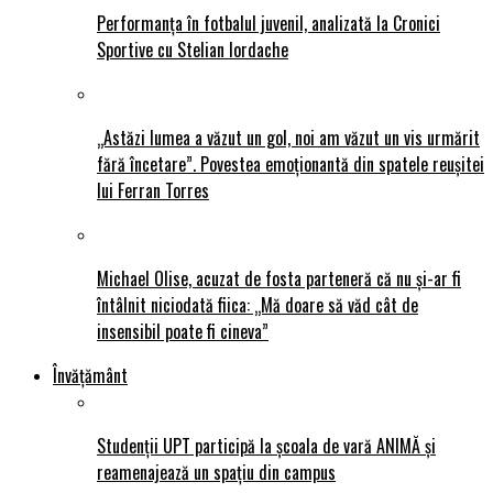
Performanța în fotbalul juvenil, analizată la Cronici
Sportive cu Stelian Iordache
„Astăzi lumea a văzut un gol, noi am văzut un vis urmărit
fără încetare”. Povestea emoționantă din spatele reușitei
lui Ferran Torres
Michael Olise, acuzat de fosta parteneră că nu și-ar fi
întâlnit niciodată fiica: „Mă doare să văd cât de
insensibil poate fi cineva”
Învățământ
Studenții UPT participă la școala de vară ANIMĂ și
reamenajează un spațiu din campus