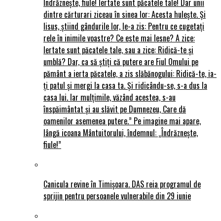
Îndrăznește, fiule! Iertate sunt păcatele tale! Dar unii
dintre cărturari ziceau în sinea lor: Acesta hulește. Și
Iisus, știind gândurile lor, le-a zis: Pentru ce cugetați
rele în inimile voastre? Ce este mai lesne? A zice:
Iertate sunt păcatele tale, sau a zice: Ridică-te și
umblă? Dar, ca să știți că putere are Fiul Omului pe
pământ a ierta păcatele, a zis slăbănogului: Ridică-te, ia-
ți patul și mergi la casa ta. Și ridicându-se, s-a dus la
casa lui. Iar mulțimile, văzând acestea, s-au
înspăimântat și au slăvit pe Dumnezeu, Care dă
oamenilor asemenea putere.” Pe imagine mai apare,
lângă icoana Mântuitorului, îndemnul: „Îndrăznește,
fiule!”
Canicula revine în Timișoara. DAS reia programul de
sprijin pentru persoanele vulnerabile din 29 iunie