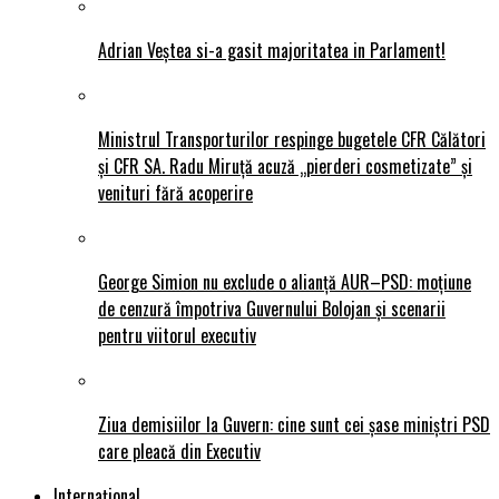
Adrian Veștea si-a gasit majoritatea in Parlament!
Ministrul Transporturilor respinge bugetele CFR Călători
și CFR SA. Radu Miruță acuză „pierderi cosmetizate” și
venituri fără acoperire
George Simion nu exclude o alianță AUR–PSD: moțiune
de cenzură împotriva Guvernului Bolojan și scenarii
pentru viitorul executiv
Ziua demisiilor la Guvern: cine sunt cei șase miniștri PSD
care pleacă din Executiv
Internațional