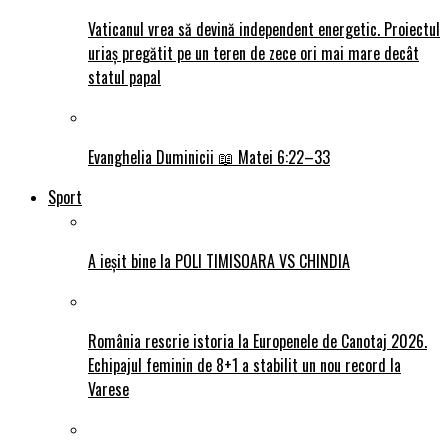
Vaticanul vrea să devină independent energetic. Proiectul
uriaș pregătit pe un teren de zece ori mai mare decât
statul papal
Evanghelia Duminicii 📖 Matei 6:22–33
Sport
A ieșit bine la POLI TIMISOARA VS CHINDIA
România rescrie istoria la Europenele de Canotaj 2026.
Echipajul feminin de 8+1 a stabilit un nou record la
Varese