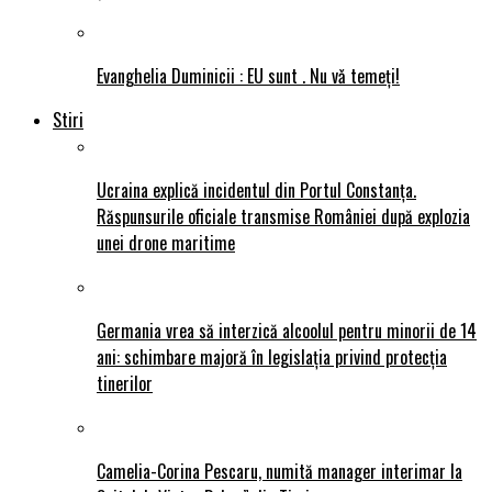
Evanghelia Duminicii : EU sunt . Nu vǎ temeți!
Stiri
Ucraina explică incidentul din Portul Constanța.
Răspunsurile oficiale transmise României după explozia
unei drone maritime
Germania vrea să interzică alcoolul pentru minorii de 14
ani: schimbare majoră în legislația privind protecția
tinerilor
Camelia-Corina Pescaru, numită manager interimar la