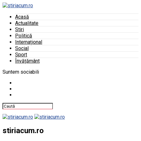
Acasă
Actualitate
Stiri
Politică
Internațional
Social
Sport
Învățământ
Suntem sociabili
stiriacum.ro