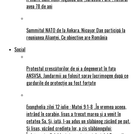
avea 78 de ani
Summitul NATO de la Ankara. Nicușor Dan participă la
reuniunea Alianței. Ce obiective are România
Social
Protestul crescătorilor de oi a degenerat în fața
ANSVSA. Jandarmii au folosit spray lacrimogen după ce
gardurile de protecție au fost forțate
Evanghelia zilei 12 iulie : Matei 9:1-8 „În vremea aceea,
intrând în corabie, Iisus a trecut marea și a venit în
cetatea Sa. Și, iată, I-au adus un slăbănog zăcând pe pat.
Și Iisus, văzând credința lor, a zis slăbănogului: