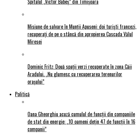
Spitalul „Victor Babeș” din Timișoara
Misiune de salvare în Munții Apuseni: doi turiști francezi,
recuperați de pe o stâncă din apropierea Cascada Vălul
Miresei
Dominic Fritz: Două spații verzi recuperate în zona Căii
Aradului. „Nu glumesc cu recuperarea terenurilor
orașului”
Politică
Oana Gheorghiu acuză cumulul de funcții din companiile
de stat din energie: „10 oameni dețin 47 de funcții în 16
companii”