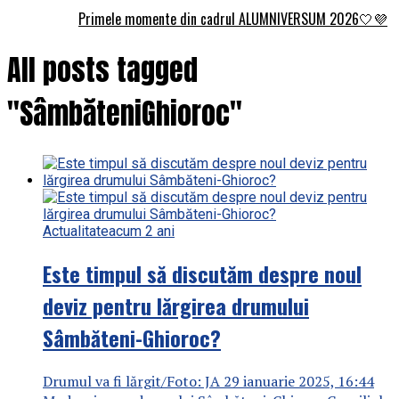
Primele momente din cadrul ALUMNIVERSUM 2026🤍💜
All posts tagged
"SâmbăteniGhioroc"
Actualitate
acum 2 ani
Este timpul să discutăm despre noul
deviz pentru lărgirea drumului
Sâmbăteni-Ghioroc?
Drumul va fi lărgit/Foto: JA 29 ianuarie 2025, 16:44