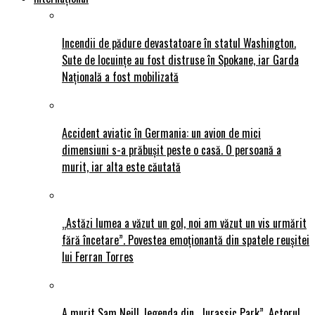
Incendii de pădure devastatoare în statul Washington.
Sute de locuințe au fost distruse în Spokane, iar Garda
Națională a fost mobilizată
Accident aviatic în Germania: un avion de mici
dimensiuni s-a prăbușit peste o casă. O persoană a
murit, iar alta este căutată
„Astăzi lumea a văzut un gol, noi am văzut un vis urmărit
fără încetare”. Povestea emoționantă din spatele reușitei
lui Ferran Torres
A murit Sam Neill, legenda din „Jurassic Park”. Actorul