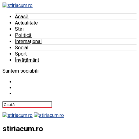
Acasă
Actualitate
Stiri
Politică
Internațional
Social
Sport
Învățământ
Suntem sociabili
stiriacum.ro