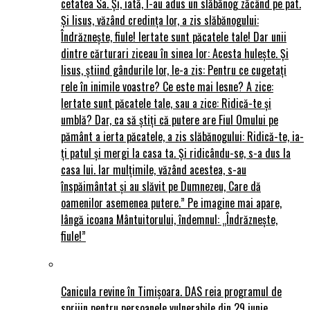
cetatea Sa. Și, iată, I-au adus un slăbănog zăcând pe pat.
Și Iisus, văzând credința lor, a zis slăbănogului:
Îndrăznește, fiule! Iertate sunt păcatele tale! Dar unii
dintre cărturari ziceau în sinea lor: Acesta hulește. Și
Iisus, știind gândurile lor, le-a zis: Pentru ce cugetați
rele în inimile voastre? Ce este mai lesne? A zice:
Iertate sunt păcatele tale, sau a zice: Ridică-te și
umblă? Dar, ca să știți că putere are Fiul Omului pe
pământ a ierta păcatele, a zis slăbănogului: Ridică-te, ia-
ți patul și mergi la casa ta. Și ridicându-se, s-a dus la
casa lui. Iar mulțimile, văzând acestea, s-au
înspăimântat și au slăvit pe Dumnezeu, Care dă
oamenilor asemenea putere.” Pe imagine mai apare,
lângă icoana Mântuitorului, îndemnul: „Îndrăznește,
fiule!”
Canicula revine în Timișoara. DAS reia programul de
sprijin pentru persoanele vulnerabile din 29 iunie