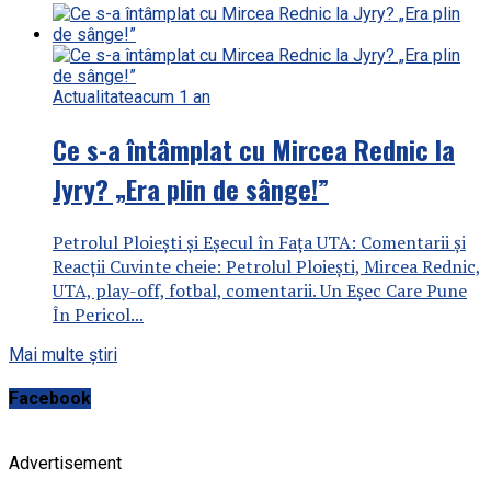
Actualitate
acum 1 an
Ce s-a întâmplat cu Mircea Rednic la
Jyry? „Era plin de sânge!”
Petrolul Ploiești și Eșecul în Fața UTA: Comentarii și
Reacții Cuvinte cheie: Petrolul Ploiești, Mircea Rednic,
UTA, play-off, fotbal, comentarii. Un Eșec Care Pune
În Pericol...
Mai multe știri
Facebook
Advertisement