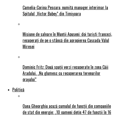
Camelia-Corina Pescaru, numită manager interimar la
Spitalul „Victor Babeș” din Timișoara
Misiune de salvare în Munții Apuseni: doi turiști francezi,
recuperați de pe o stâncă din apropierea Cascada Vălul
Miresei
Dominic Fritz: Două spații verzi recuperate în zona Căii
Aradului. „Nu glumesc cu recuperarea terenurilor
orașului”
Politică
Oana Gheorghiu acuză cumulul de funcții din companiile
de stat din energie: „10 oameni dețin 47 de funcții în 16