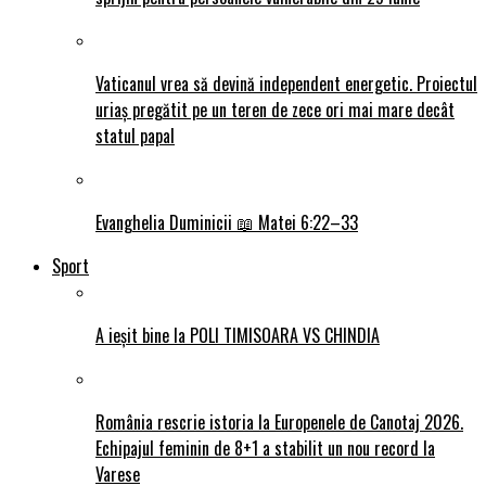
Vaticanul vrea să devină independent energetic. Proiectul
uriaș pregătit pe un teren de zece ori mai mare decât
statul papal
Evanghelia Duminicii 📖 Matei 6:22–33
Sport
A ieșit bine la POLI TIMISOARA VS CHINDIA
România rescrie istoria la Europenele de Canotaj 2026.
Echipajul feminin de 8+1 a stabilit un nou record la
Varese