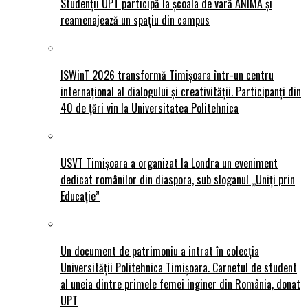
Studenții UPT participă la școala de vară ANIMĂ și
reamenajează un spațiu din campus
ISWinT 2026 transformă Timișoara într-un centru
internațional al dialogului și creativității. Participanți din
40 de țări vin la Universitatea Politehnica
USVT Timișoara a organizat la Londra un eveniment
dedicat românilor din diaspora, sub sloganul „Uniți prin
Educație”
Un document de patrimoniu a intrat în colecția
Universității Politehnica Timișoara. Carnetul de student
al uneia dintre primele femei inginer din România, donat
UPT