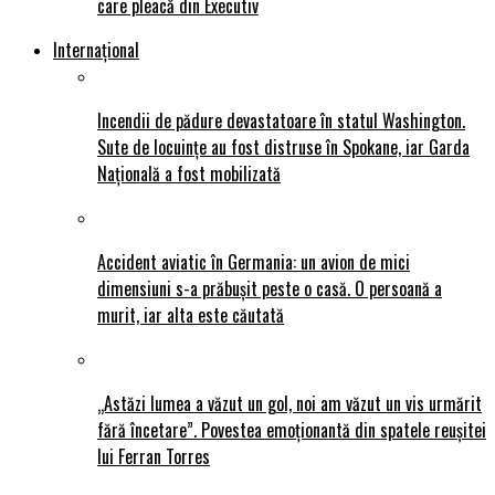
care pleacă din Executiv
Internațional
Incendii de pădure devastatoare în statul Washington.
Sute de locuințe au fost distruse în Spokane, iar Garda
Națională a fost mobilizată
Accident aviatic în Germania: un avion de mici
dimensiuni s-a prăbușit peste o casă. O persoană a
murit, iar alta este căutată
„Astăzi lumea a văzut un gol, noi am văzut un vis urmărit
fără încetare”. Povestea emoționantă din spatele reușitei
lui Ferran Torres