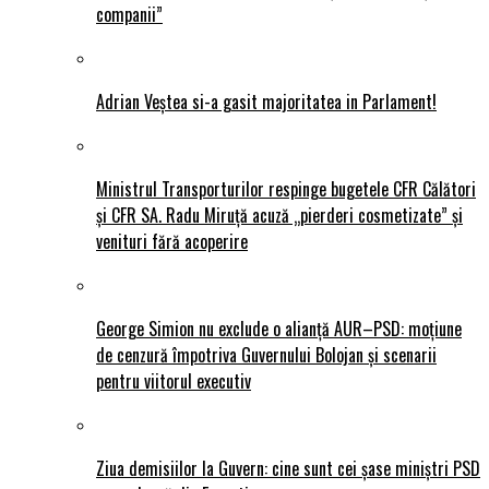
companii”
Adrian Veștea si-a gasit majoritatea in Parlament!
Ministrul Transporturilor respinge bugetele CFR Călători
și CFR SA. Radu Miruță acuză „pierderi cosmetizate” și
venituri fără acoperire
George Simion nu exclude o alianță AUR–PSD: moțiune
de cenzură împotriva Guvernului Bolojan și scenarii
pentru viitorul executiv
Ziua demisiilor la Guvern: cine sunt cei șase miniștri PSD