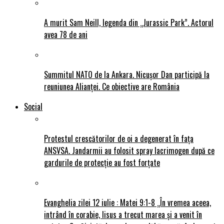
A murit Sam Neill, legenda din „Jurassic Park”. Actorul
avea 78 de ani
Summitul NATO de la Ankara. Nicușor Dan participă la
reuniunea Alianței. Ce obiective are România
Social
Protestul crescătorilor de oi a degenerat în fața
ANSVSA. Jandarmii au folosit spray lacrimogen după ce
gardurile de protecție au fost forțate
Evanghelia zilei 12 iulie : Matei 9:1-8 „În vremea aceea,
intrând în corabie, Iisus a trecut marea și a venit în