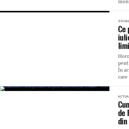
mont
SOCIA
Ce 
iul
lim
Horo
pent
În ac
care 
ACTUA
Cum
de 
din