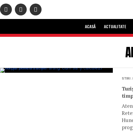
ACASĂ
ACTUALITATE
A
STIRI
Turi
timp
Aten
Rete
Hune
prog