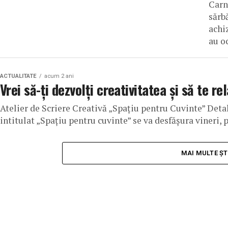
Carn
sărb
achi
au oc
ACTUALITATE
acum 2 ani
Vrei să-ți dezvolți creativitatea și să te re
Atelier de Scriere Creativă „Spațiu pentru Cuvinte” Detal
intitulat „Spațiu pentru cuvinte” se va desfășura vineri, p
MAI MULTE ȘT