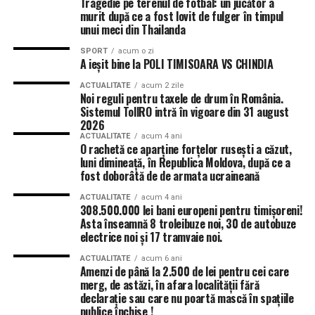
Tragedie pe terenul de fotbal: un jucător a
murit după ce a fost lovit de fulger în timpul
unui meci din Thailanda
SPORT
acum o zi
A ieșit bine la POLI TIMISOARA VS CHINDIA
ACTUALITATE
acum 2 zile
Noi reguli pentru taxele de drum în România.
Sistemul TollRO intră în vigoare din 31 august
2026
ACTUALITATE
acum 4 ani
O rachetă ce aparține forțelor rusești a căzut,
luni dimineață, în Republica Moldova, după ce a
fost doborâtă de de armata ucraineană
ACTUALITATE
acum 4 ani
308.500.000 lei bani europeni pentru timișoreni!
Asta înseamnă 8 troleibuze noi, 30 de autobuze
electrice noi și 17 tramvaie noi.
ACTUALITATE
acum 6 ani
Amenzi de până la 2.500 de lei pentru cei care
merg, de astăzi, în afara localității fără
declarație sau care nu poartă mască în spațiile
publice închise !