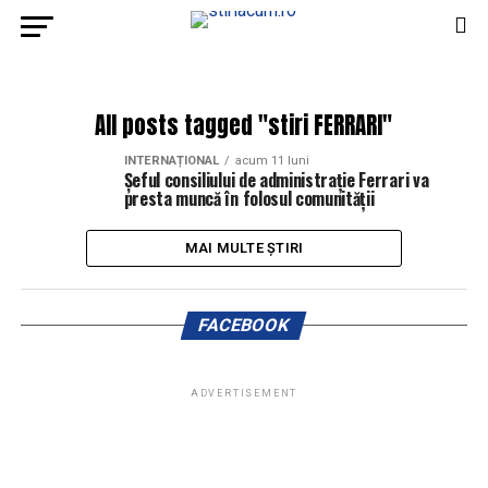
All posts tagged "stiri FERRARI"
INTERNAȚIONAL
acum 11 luni
Șeful consiliului de administrație Ferrari va
presta muncă în folosul comunității
MAI MULTE ȘTIRI
FACEBOOK
ADVERTISEMENT