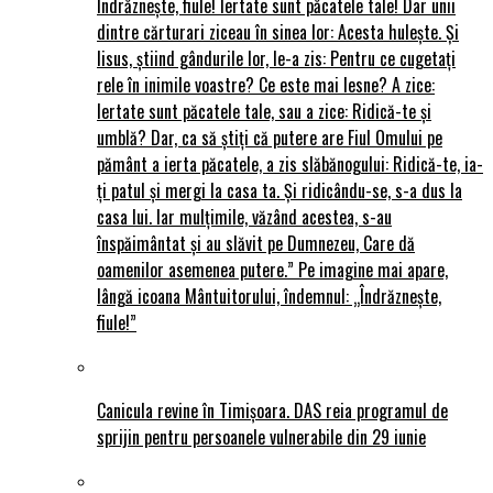
Îndrăznește, fiule! Iertate sunt păcatele tale! Dar unii
dintre cărturari ziceau în sinea lor: Acesta hulește. Și
Iisus, știind gândurile lor, le-a zis: Pentru ce cugetați
rele în inimile voastre? Ce este mai lesne? A zice:
Iertate sunt păcatele tale, sau a zice: Ridică-te și
umblă? Dar, ca să știți că putere are Fiul Omului pe
pământ a ierta păcatele, a zis slăbănogului: Ridică-te, ia-
ți patul și mergi la casa ta. Și ridicându-se, s-a dus la
casa lui. Iar mulțimile, văzând acestea, s-au
înspăimântat și au slăvit pe Dumnezeu, Care dă
oamenilor asemenea putere.” Pe imagine mai apare,
lângă icoana Mântuitorului, îndemnul: „Îndrăznește,
fiule!”
Canicula revine în Timișoara. DAS reia programul de
sprijin pentru persoanele vulnerabile din 29 iunie