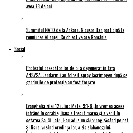
avea 78 de ani
Summitul NATO de la Ankara. Nicușor Dan participă la
reuniunea Alianței. Ce obiective are România
Social
Protestul crescătorilor de oi a degenerat în fața
ANSVSA. Jandarmii au folosit spray lacrimogen după ce
gardurile de protecție au fost forțate
Evanghelia zilei 12 iulie : Matei 9:1-8 „În vremea aceea,
intrând în corabie, Iisus a trecut marea și a venit în
cetatea Sa. Și, iată, I-au adus un slăbănog zăcând pe pat.
Și Iisus, văzând credința lor, a zis slăbănogului: