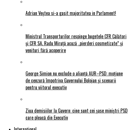
Adrian Veștea si-a gasit majoritatea in Parlament!
Ministrul Transporturilor respinge bugetele CFR Călători
și CFR SA. Radu Miruță acuză „pierderi cosmetizate” și
venituri fără acoperire
George Simion nu exclude o alianță AUR–PSD: moțiune
de cenzură împotriva Guvernului Bolojan și scenarii
pentru viitorul executiv
Ziua demisiilor la Guvern: cine sunt cei șase miniștri PSD
care pleacă din Executiv
Internațional