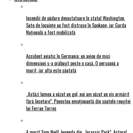
Incendii de pădure devastatoare în statul Washington.
Sute de locuințe au fost distruse în Spokane, iar Garda
Națională a fost mobilizată
Accident aviatic în Germania: un avion de mici
dimensiuni s-a prăbușit peste o casă. O persoană a
murit, iar alta este căutată
„Astăzi lumea a văzut un gol, noi am văzut un vis urmărit
fără încetare”. Povestea emoționantă din spatele reușitei
lui Ferran Torres
A murit Sam Neill, legenda din „Jurassic Park”. Actorul