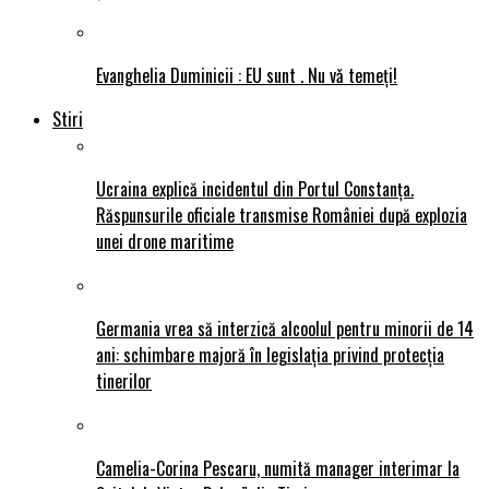
Evanghelia Duminicii : EU sunt . Nu vǎ temeți!
Stiri
Ucraina explică incidentul din Portul Constanța.
Răspunsurile oficiale transmise României după explozia
unei drone maritime
Germania vrea să interzică alcoolul pentru minorii de 14
ani: schimbare majoră în legislația privind protecția
tinerilor
Camelia-Corina Pescaru, numită manager interimar la