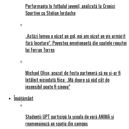
Performanța în fotbalul juvenil, analizată la Cronici
Sportive cu Stelian Iordache
„Astăzi lumea a văzut un gol, noi am văzut un vis urmărit
fără încetare”. Povestea emoționantă din spatele reușitei
lui Ferran Torres
Michael Olise, acuzat de fosta parteneră că nu și-ar fi
întâlnit niciodată fiica: „Mă doare să văd cât de
insensibil poate fi cineva”
Învățământ
Studenții UPT participă la școala de vară ANIMĂ și
reamenajează un spațiu din campus