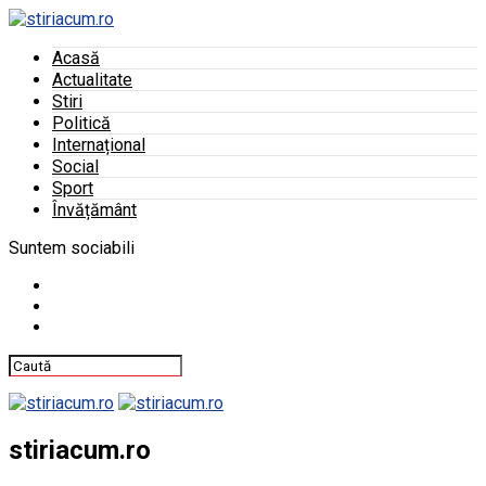
Acasă
Actualitate
Stiri
Politică
Internațional
Social
Sport
Învățământ
Suntem sociabili
stiriacum.ro