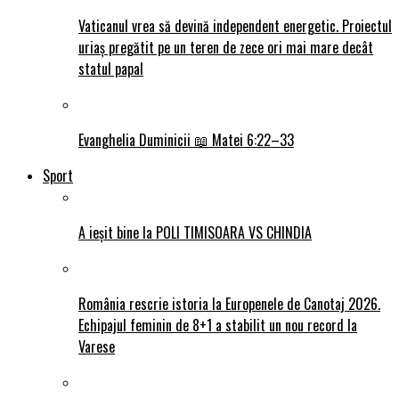
Vaticanul vrea să devină independent energetic. Proiectul
uriaș pregătit pe un teren de zece ori mai mare decât
statul papal
Evanghelia Duminicii 📖 Matei 6:22–33
Sport
A ieșit bine la POLI TIMISOARA VS CHINDIA
România rescrie istoria la Europenele de Canotaj 2026.
Echipajul feminin de 8+1 a stabilit un nou record la
Varese