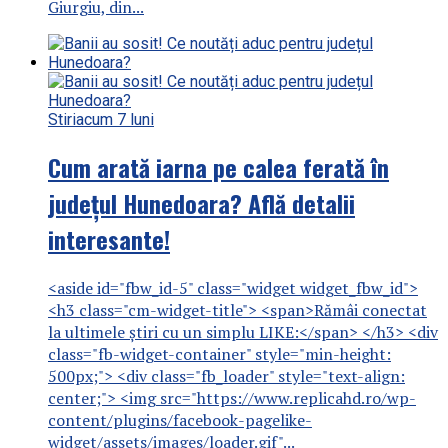
Giurgiu, din...
Stiri
acum 7 luni
Cum arată iarna pe calea ferată în
județul Hunedoara? Află detalii
interesante!
<aside id="fbw_id-5" class="widget widget_fbw_id">
<h3 class="cm-widget-title"> <span>Rămâi conectat
la ultimele știri cu un simplu LIKE:</span> </h3> <div
class="fb-widget-container" style="min-height:
500px;"> <div class="fb_loader" style="text-align:
center;"> <img src="https://www.replicahd.ro/wp-
content/plugins/facebook-pagelike-
widget/assets/images/loader.gif"...