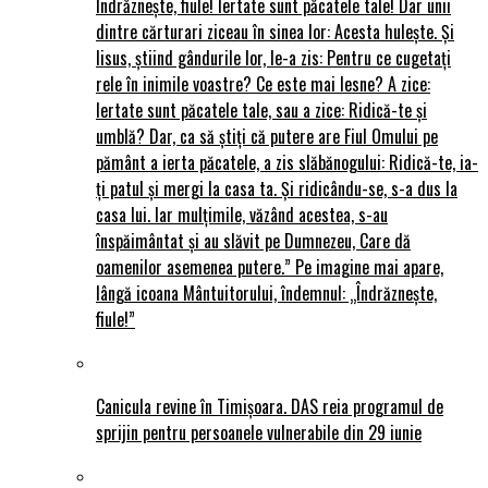
Îndrăznește, fiule! Iertate sunt păcatele tale! Dar unii
dintre cărturari ziceau în sinea lor: Acesta hulește. Și
Iisus, știind gândurile lor, le-a zis: Pentru ce cugetați
rele în inimile voastre? Ce este mai lesne? A zice:
Iertate sunt păcatele tale, sau a zice: Ridică-te și
umblă? Dar, ca să știți că putere are Fiul Omului pe
pământ a ierta păcatele, a zis slăbănogului: Ridică-te, ia-
ți patul și mergi la casa ta. Și ridicându-se, s-a dus la
casa lui. Iar mulțimile, văzând acestea, s-au
înspăimântat și au slăvit pe Dumnezeu, Care dă
oamenilor asemenea putere.” Pe imagine mai apare,
lângă icoana Mântuitorului, îndemnul: „Îndrăznește,
fiule!”
Canicula revine în Timișoara. DAS reia programul de
sprijin pentru persoanele vulnerabile din 29 iunie