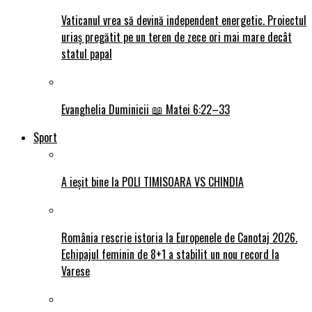
Vaticanul vrea să devină independent energetic. Proiectul
uriaș pregătit pe un teren de zece ori mai mare decât
statul papal
Evanghelia Duminicii 📖 Matei 6:22–33
Sport
A ieșit bine la POLI TIMISOARA VS CHINDIA
România rescrie istoria la Europenele de Canotaj 2026.
Echipajul feminin de 8+1 a stabilit un nou record la
Varese