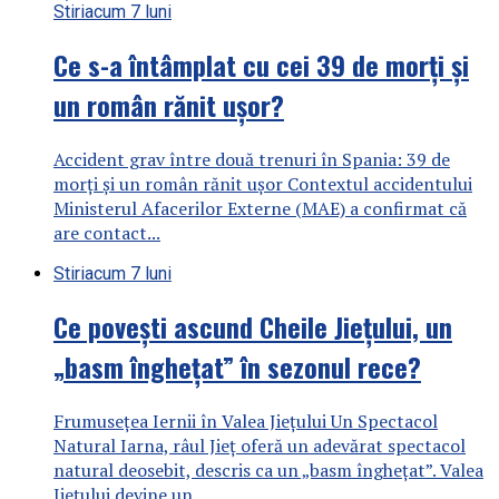
Stiri
acum 7 luni
Ce s-a întâmplat cu cei 39 de morți și
un român rănit ușor?
Accident grav între două trenuri în Spania: 39 de
morți și un român rănit ușor Contextul accidentului
Ministerul Afacerilor Externe (MAE) a confirmat că
are contact...
Stiri
acum 7 luni
Ce povești ascund Cheile Jiețului, un
„basm înghețat” în sezonul rece?
Frumusețea Iernii în Valea Jiețului Un Spectacol
Natural Iarna, râul Jieț oferă un adevărat spectacol
natural deosebit, descris ca un „basm înghețat”. Valea
Jiețului devine un...