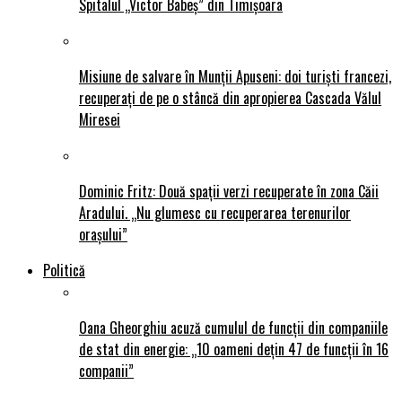
Spitalul „Victor Babeș” din Timișoara
Misiune de salvare în Munții Apuseni: doi turiști francezi,
recuperați de pe o stâncă din apropierea Cascada Vălul
Miresei
Dominic Fritz: Două spații verzi recuperate în zona Căii
Aradului. „Nu glumesc cu recuperarea terenurilor
orașului”
Politică
Oana Gheorghiu acuză cumulul de funcții din companiile
de stat din energie: „10 oameni dețin 47 de funcții în 16
companii”