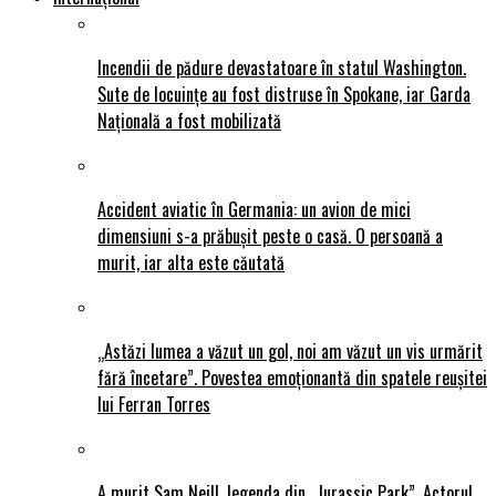
Incendii de pădure devastatoare în statul Washington.
Sute de locuințe au fost distruse în Spokane, iar Garda
Națională a fost mobilizată
Accident aviatic în Germania: un avion de mici
dimensiuni s-a prăbușit peste o casă. O persoană a
murit, iar alta este căutată
„Astăzi lumea a văzut un gol, noi am văzut un vis urmărit
fără încetare”. Povestea emoționantă din spatele reușitei
lui Ferran Torres
A murit Sam Neill, legenda din „Jurassic Park”. Actorul