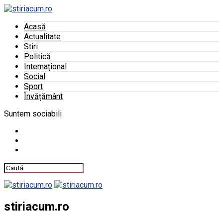
Acasă
Actualitate
Stiri
Politică
Internațional
Social
Sport
Învățământ
Suntem sociabili
stiriacum.ro