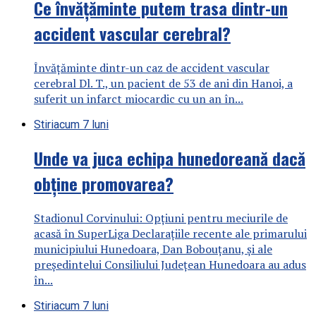
Ce învățăminte putem trasa dintr-un
accident vascular cerebral?
Învățăminte dintr-un caz de accident vascular
cerebral Dl. T., un pacient de 53 de ani din Hanoi, a
suferit un infarct miocardic cu un an în...
Stiri
acum 7 luni
Unde va juca echipa hunedoreană dacă
obține promovarea?
Stadionul Corvinului: Opțiuni pentru meciurile de
acasă în SuperLiga Declarațiile recente ale primarului
municipiului Hunedoara, Dan Bobouțanu, și ale
președintelui Consiliului Județean Hunedoara au adus
în...
Stiri
acum 7 luni