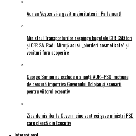
Adrian Veștea si-a gasit majoritatea in Parlament!
Ministrul Transporturilor respinge bugetele CFR Călători
și CFR SA. Radu Miruță acuză „pierderi cosmetizate” și
venituri fără acoperire
George Simion nu exclude o alianță AUR–PSD: moțiune
de cenzură împotriva Guvernului Bolojan și scenarii
pentru viitorul executiv
Ziua demisiilor la Guvern: cine sunt cei șase miniștri PSD
care pleacă din Executiv
Internațional