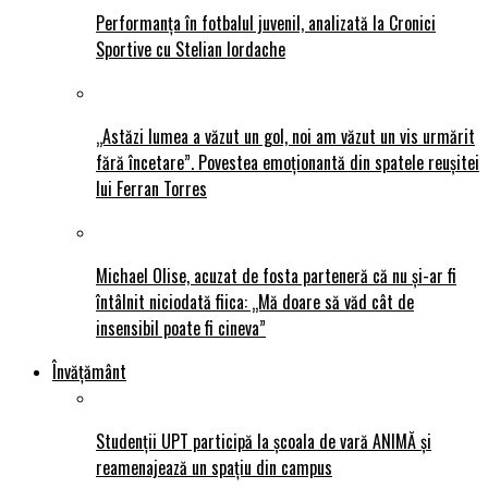
Performanța în fotbalul juvenil, analizată la Cronici
Sportive cu Stelian Iordache
„Astăzi lumea a văzut un gol, noi am văzut un vis urmărit
fără încetare”. Povestea emoționantă din spatele reușitei
lui Ferran Torres
Michael Olise, acuzat de fosta parteneră că nu și-ar fi
întâlnit niciodată fiica: „Mă doare să văd cât de
insensibil poate fi cineva”
Învățământ
Studenții UPT participă la școala de vară ANIMĂ și
reamenajează un spațiu din campus