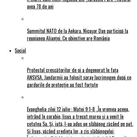
avea 78 de ani
Summitul NATO de la Ankara. Nicușor Dan participă la
reuniunea Alianței. Ce obiective are România
Social
Protestul crescătorilor de oi a degenerat în fața
ANSVSA. Jandarmii au folosit spray lacrimogen după ce
gardurile de protecție au fost forțate
Evanghelia zilei 12 iulie : Matei 9:1-8 „În vremea aceea,
intrând în corabie, Iisus a trecut marea și a venit în
cetatea Sa. Și, iată, I-au adus un slăbănog zăcând pe pat.
Și Iisus, văzând credința lor, a zis slăbănogului: