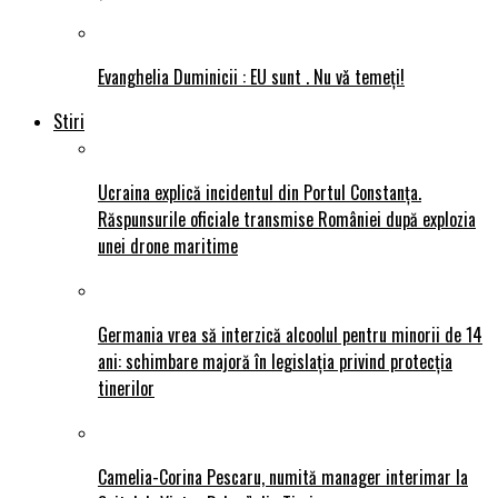
Evanghelia Duminicii : EU sunt . Nu vǎ temeți!
Stiri
Ucraina explică incidentul din Portul Constanța.
Răspunsurile oficiale transmise României după explozia
unei drone maritime
Germania vrea să interzică alcoolul pentru minorii de 14
ani: schimbare majoră în legislația privind protecția
tinerilor
Camelia-Corina Pescaru, numită manager interimar la