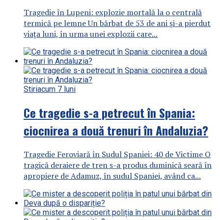
Tragedie în Lupeni: explozie mortală la o centrală
termică pe lemne Un bărbat de 53 de ani și-a pierdut
viața luni, în urma unei explozii care...
Stiri
acum 7 luni
Ce tragedie s-a petrecut în Spania:
ciocnirea a două trenuri în Andaluzia?
Tragedie Feroviară în Sudul Spaniei: 40 de Victime O
tragică deraiere de tren s-a produs duminică seară în
apropiere de Adamuz, în sudul Spaniei, având ca...