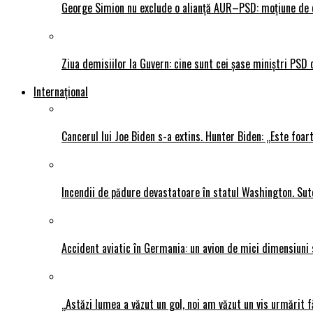
George Simion nu exclude o alianță AUR–PSD: moțiune de ce
Ziua demisiilor la Guvern: cine sunt cei șase miniștri PSD 
Internațional
Cancerul lui Joe Biden s-a extins. Hunter Biden: „Este foar
Incendii de pădure devastatoare în statul Washington. Sute
Accident aviatic în Germania: un avion de mici dimensiuni 
„Astăzi lumea a văzut un gol, noi am văzut un vis urmărit f