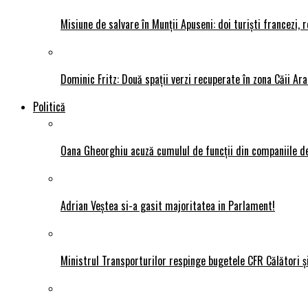
Misiune de salvare în Munții Apuseni: doi turiști francezi,
Dominic Fritz: Două spații verzi recuperate în zona Căii Ar
Politică
Oana Gheorghiu acuză cumulul de funcții din companiile de
Adrian Veștea si-a gasit majoritatea in Parlament!
Ministrul Transporturilor respinge bugetele CFR Călători ș