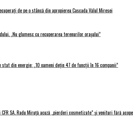
 recuperați de pe o stâncă din apropierea Cascada Vălul Miresei
adului. „Nu glumesc cu recuperarea terenurilor orașului”
 stat din energie: „10 oameni dețin 47 de funcții în 16 companii”
i CFR SA. Radu Miruță acuză „pierderi cosmetizate” și venituri fără acope