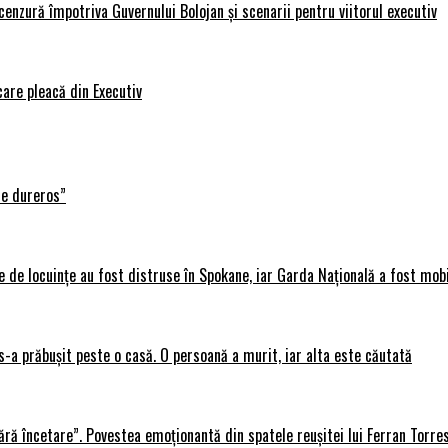
nzură împotriva Guvernului Bolojan și scenarii pentru viitorul executiv
care pleacă din Executiv
te dureros”
 de locuințe au fost distruse în Spokane, iar Garda Națională a fost mobi
s-a prăbușit peste o casă. O persoană a murit, iar alta este căutată
ără încetare”. Povestea emoționantă din spatele reușitei lui Ferran Torre