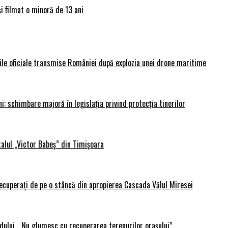
și filmat o minoră de 13 ani
rile oficiale transmise României după explozia unei drone maritime
i: schimbare majoră în legislația privind protecția tinerilor
alul „Victor Babeș” din Timișoara
 recuperați de pe o stâncă din apropierea Cascada Vălul Miresei
adului. „Nu glumesc cu recuperarea terenurilor orașului”