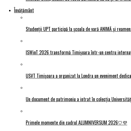
Învățământ
Studenții UPT participă la școala de vară ANIMĂ și reamen
ISWinT 2026 transformă Timișoara într-un centru internațion
USVT Timișoara a organizat la Londra un eveniment dedicat
Un document de patrimoniu a intrat în colecția Universită
Primele momente din cadrul ALUMNIVERSUM 2026🤍💜