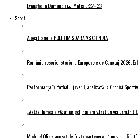
Evanghelia Duminicii 📖 Matei 6:22–33
Sport
A ieșit bine la POLI TIMISOARA VS CHINDIA
România rescrie istoria la Europenele de Canotaj 2026. Ech
Performanța în fotbalul juvenil, analizată la Cronici Sporti
„Astăzi lumea a văzut un gol, noi am văzut un vis urmărit f
Michael Olise, acuzat de fosta parteneră că nu și-ar fi întâ