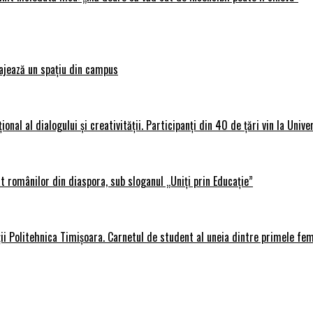
ajează un spațiu din campus
al al dialogului și creativității. Participanți din 40 de țări vin la Unive
 românilor din diaspora, sub sloganul „Uniți prin Educație”
ții Politehnica Timișoara. Carnetul de student al uneia dintre primele fe