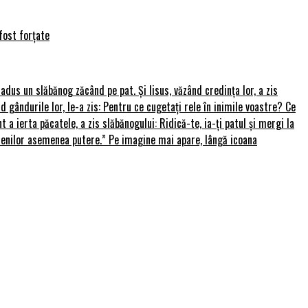
fost forțate
u adus un slăbănog zăcând pe pat. Și Iisus, văzând credința lor, a zis
nd gândurile lor, le-a zis: Pentru ce cugetați rele în inimile voastre? Ce
 a ierta păcatele, a zis slăbănogului: Ridică-te, ia-ți patul și mergi la
amenilor asemenea putere.” Pe imagine mai apare, lângă icoana