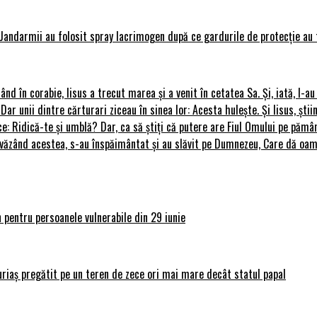
Jandarmii au folosit spray lacrimogen după ce gardurile de protecție au 
rând în corabie, Iisus a trecut marea și a venit în cetatea Sa. Și, iată, I-a
 Dar unii dintre cărturari ziceau în sinea lor: Acesta hulește. Și Iisus, știi
ce: Ridică-te și umblă? Dar, ca să știți că putere are Fiul Omului pe pământ
le, văzând acestea, s-au înspăimântat și au slăvit pe Dumnezeu, Care dă o
 pentru persoanele vulnerabile din 29 iunie
uriaș pregătit pe un teren de zece ori mai mare decât statul papal