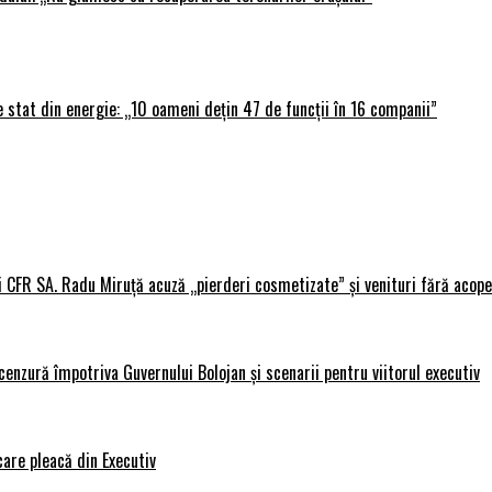
 stat din energie: „10 oameni dețin 47 de funcții în 16 companii”
i CFR SA. Radu Miruță acuză „pierderi cosmetizate” și venituri fără acope
nzură împotriva Guvernului Bolojan și scenarii pentru viitorul executiv
care pleacă din Executiv