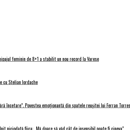
ipajul feminin de 8+1 a stabilit un nou record la Varese
ve cu Stelian Iordache
ără încetare”. Povestea emoționantă din spatele reușitei lui Ferran Torre
lnit niciodată fiica: „Mă doare să văd cât de insensibil poate fi cineva”