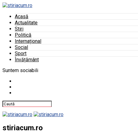
Acasă
Actualitate
Stiri
Politică
Internațional
Social
Sport
Învățământ
Suntem sociabili
stiriacum.ro