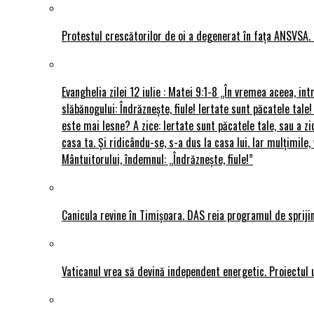
Protestul crescătorilor de oi a degenerat în fața ANSVSA. 
Evanghelia zilei 12 iulie : Matei 9:1-8 „În vremea aceea, int
slăbănogului: Îndrăznește, fiule! Iertate sunt păcatele tale!
este mai lesne? A zice: Iertate sunt păcatele tale, sau a zi
casa ta. Și ridicându-se, s-a dus la casa lui. Iar mulțimi
Mântuitorului, îndemnul: „Îndrăznește, fiule!”
Canicula revine în Timișoara. DAS reia programul de sprijin
Vaticanul vrea să devină independent energetic. Proiectul 