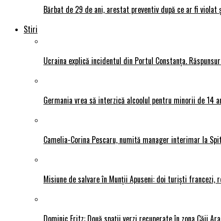
Bărbat de 29 de ani, arestat preventiv după ce ar fi violat 
Stiri
Ucraina explică incidentul din Portul Constanța. Răspunsu
Germania vrea să interzică alcoolul pentru minorii de 14 an
Camelia-Corina Pescaru, numită manager interimar la Spit
Misiune de salvare în Munții Apuseni: doi turiști francezi,
Dominic Fritz: Două spații verzi recuperate în zona Căii Ar