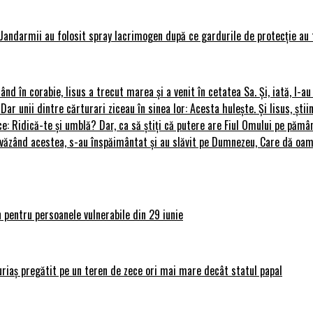
Jandarmii au folosit spray lacrimogen după ce gardurile de protecție au 
rând în corabie, Iisus a trecut marea și a venit în cetatea Sa. Și, iată, I-a
 Dar unii dintre cărturari ziceau în sinea lor: Acesta hulește. Și Iisus, știi
ce: Ridică-te și umblă? Dar, ca să știți că putere are Fiul Omului pe pământ
le, văzând acestea, s-au înspăimântat și au slăvit pe Dumnezeu, Care dă o
 pentru persoanele vulnerabile din 29 iunie
uriaș pregătit pe un teren de zece ori mai mare decât statul papal