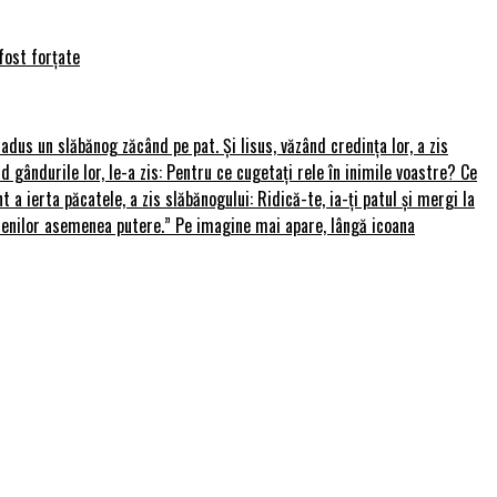
fost forțate
u adus un slăbănog zăcând pe pat. Și Iisus, văzând credința lor, a zis
nd gândurile lor, le-a zis: Pentru ce cugetați rele în inimile voastre? Ce
 a ierta păcatele, a zis slăbănogului: Ridică-te, ia-ți patul și mergi la
amenilor asemenea putere.” Pe imagine mai apare, lângă icoana