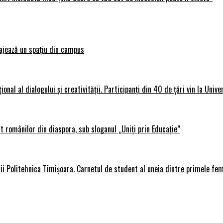
ajează un spațiu din campus
al al dialogului și creativității. Participanți din 40 de țări vin la Unive
 românilor din diaspora, sub sloganul „Uniți prin Educație”
ții Politehnica Timișoara. Carnetul de student al uneia dintre primele fe