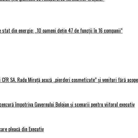
 stat din energie: „10 oameni dețin 47 de funcții în 16 companii”
i CFR SA. Radu Miruță acuză „pierderi cosmetizate” și venituri fără acope
nzură împotriva Guvernului Bolojan și scenarii pentru viitorul executiv
care pleacă din Executiv