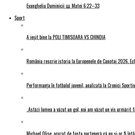
Evanghelia Duminicii 📖 Matei 6:22–33
Sport
A ieșit bine la POLI TIMISOARA VS CHINDIA
România rescrie istoria la Europenele de Canotaj 2026. Ech
Performanța în fotbalul juvenil, analizată la Cronici Sporti
„Astăzi lumea a văzut un gol, noi am văzut un vis urmărit f
Michael Olise, acuzat de fosta parteneră că nu și-ar fi întâ