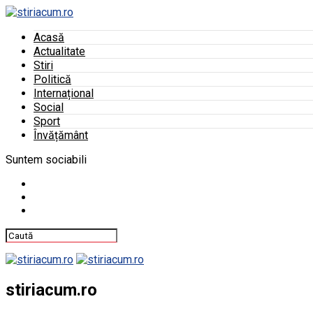
Acasă
Actualitate
Stiri
Politică
Internațional
Social
Sport
Învățământ
Suntem sociabili
stiriacum.ro