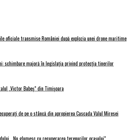
rile oficiale transmise României după explozia unei drone maritime
i: schimbare majoră în legislația privind protecția tinerilor
alul „Victor Babeș” din Timișoara
 recuperați de pe o stâncă din apropierea Cascada Vălul Miresei
adului. „Nu glumesc cu recuperarea terenurilor orașului”