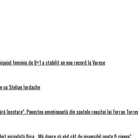
ipajul feminin de 8+1 a stabilit un nou record la Varese
ve cu Stelian Iordache
ără încetare”. Povestea emoționantă din spatele reușitei lui Ferran Torre
lnit niciodată fiica: „Mă doare să văd cât de insensibil poate fi cineva”