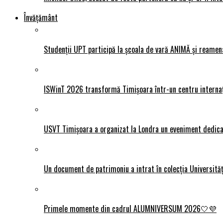
Învățământ
Studenții UPT participă la școala de vară ANIMĂ și reamen
ISWinT 2026 transformă Timișoara într-un centru internațion
USVT Timișoara a organizat la Londra un eveniment dedicat
Un document de patrimoniu a intrat în colecția Universită
Primele momente din cadrul ALUMNIVERSUM 2026🤍💜