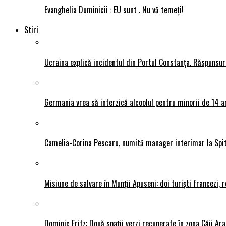
Evanghelia Duminicii : EU sunt . Nu vǎ temeți!
Stiri
Ucraina explică incidentul din Portul Constanța. Răspunsu
Germania vrea să interzică alcoolul pentru minorii de 14 an
Camelia-Corina Pescaru, numită manager interimar la Spit
Misiune de salvare în Munții Apuseni: doi turiști francezi,
Dominic Fritz: Două spații verzi recuperate în zona Căii Ar