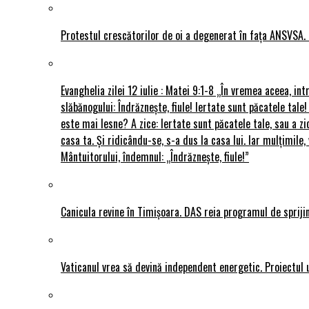
Protestul crescătorilor de oi a degenerat în fața ANSVSA. 
Evanghelia zilei 12 iulie : Matei 9:1-8 „În vremea aceea, int
slăbănogului: Îndrăznește, fiule! Iertate sunt păcatele tale!
este mai lesne? A zice: Iertate sunt păcatele tale, sau a zi
casa ta. Și ridicându-se, s-a dus la casa lui. Iar mulțimi
Mântuitorului, îndemnul: „Îndrăznește, fiule!”
Canicula revine în Timișoara. DAS reia programul de sprijin
Vaticanul vrea să devină independent energetic. Proiectul 