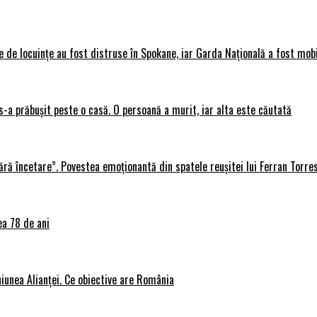
 de locuințe au fost distruse în Spokane, iar Garda Națională a fost mobi
s-a prăbușit peste o casă. O persoană a murit, iar alta este căutată
ără încetare”. Povestea emoționantă din spatele reușitei lui Ferran Torre
ea 78 de ani
iunea Alianței. Ce obiective are România