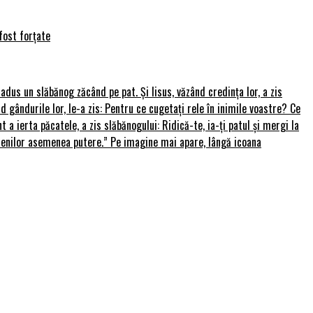
fost forțate
u adus un slăbănog zăcând pe pat. Și Iisus, văzând credința lor, a zis
nd gândurile lor, le-a zis: Pentru ce cugetați rele în inimile voastre? Ce
 a ierta păcatele, a zis slăbănogului: Ridică-te, ia-ți patul și mergi la
amenilor asemenea putere.” Pe imagine mai apare, lângă icoana