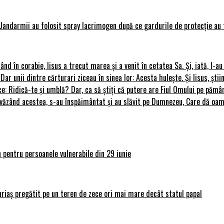
Jandarmii au folosit spray lacrimogen după ce gardurile de protecție au 
rând în corabie, Iisus a trecut marea și a venit în cetatea Sa. Și, iată, I-a
 Dar unii dintre cărturari ziceau în sinea lor: Acesta hulește. Și Iisus, știi
ce: Ridică-te și umblă? Dar, ca să știți că putere are Fiul Omului pe pământ
le, văzând acestea, s-au înspăimântat și au slăvit pe Dumnezeu, Care dă o
 pentru persoanele vulnerabile din 29 iunie
uriaș pregătit pe un teren de zece ori mai mare decât statul papal