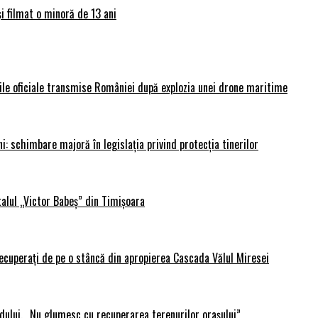
și filmat o minoră de 13 ani
rile oficiale transmise României după explozia unei drone maritime
i: schimbare majoră în legislația privind protecția tinerilor
alul „Victor Babeș” din Timișoara
 recuperați de pe o stâncă din apropierea Cascada Vălul Miresei
adului. „Nu glumesc cu recuperarea terenurilor orașului”