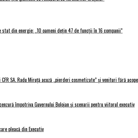
 stat din energie: „10 oameni dețin 47 de funcții în 16 companii”
i CFR SA. Radu Miruță acuză „pierderi cosmetizate” și venituri fără acope
nzură împotriva Guvernului Bolojan și scenarii pentru viitorul executiv
care pleacă din Executiv