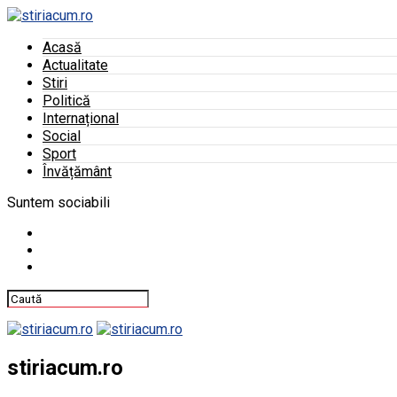
Acasă
Actualitate
Stiri
Politică
Internațional
Social
Sport
Învățământ
Suntem sociabili
stiriacum.ro