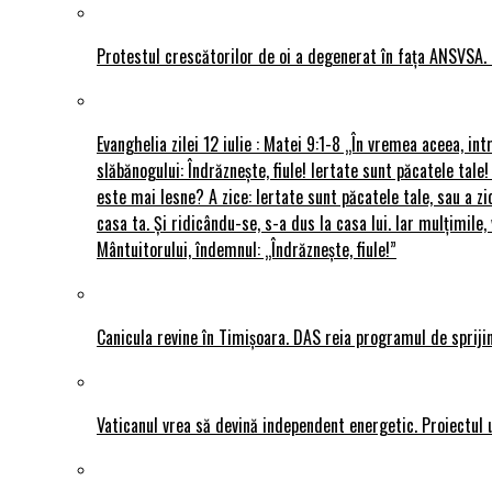
Protestul crescătorilor de oi a degenerat în fața ANSVSA. 
Evanghelia zilei 12 iulie : Matei 9:1-8 „În vremea aceea, int
slăbănogului: Îndrăznește, fiule! Iertate sunt păcatele tale!
este mai lesne? A zice: Iertate sunt păcatele tale, sau a zi
casa ta. Și ridicându-se, s-a dus la casa lui. Iar mulțimi
Mântuitorului, îndemnul: „Îndrăznește, fiule!”
Canicula revine în Timișoara. DAS reia programul de sprijin
Vaticanul vrea să devină independent energetic. Proiectul 