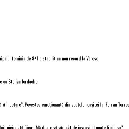
ipajul feminin de 8+1 a stabilit un nou record la Varese
ve cu Stelian Iordache
ără încetare”. Povestea emoționantă din spatele reușitei lui Ferran Torre
lnit niciodată fiica: „Mă doare să văd cât de insensibil poate fi cineva”