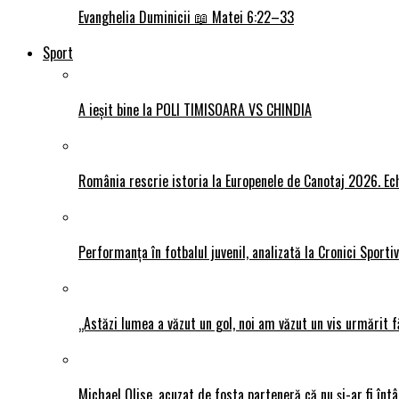
Evanghelia Duminicii 📖 Matei 6:22–33
Sport
A ieșit bine la POLI TIMISOARA VS CHINDIA
România rescrie istoria la Europenele de Canotaj 2026. Ech
Performanța în fotbalul juvenil, analizată la Cronici Sporti
„Astăzi lumea a văzut un gol, noi am văzut un vis urmărit f
Michael Olise, acuzat de fosta parteneră că nu și-ar fi întâ