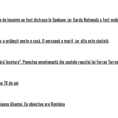
 de locuințe au fost distruse în Spokane, iar Garda Națională a fost mobi
s-a prăbușit peste o casă. O persoană a murit, iar alta este căutată
ără încetare”. Povestea emoționantă din spatele reușitei lui Ferran Torre
ea 78 de ani
iunea Alianței. Ce obiective are România