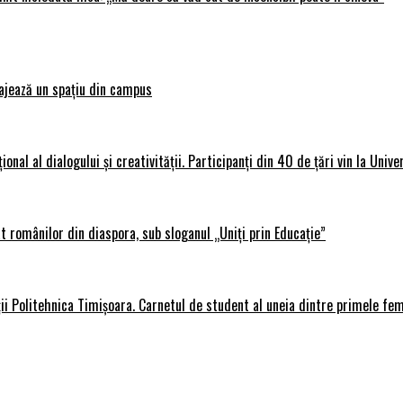
ajează un spațiu din campus
al al dialogului și creativității. Participanți din 40 de țări vin la Unive
 românilor din diaspora, sub sloganul „Uniți prin Educație”
ții Politehnica Timișoara. Carnetul de student al uneia dintre primele fe