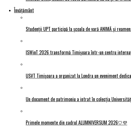
Învățământ
Studenții UPT participă la școala de vară ANIMĂ și reamen
ISWinT 2026 transformă Timișoara într-un centru internațion
USVT Timișoara a organizat la Londra un eveniment dedicat
Un document de patrimoniu a intrat în colecția Universită
Primele momente din cadrul ALUMNIVERSUM 2026🤍💜