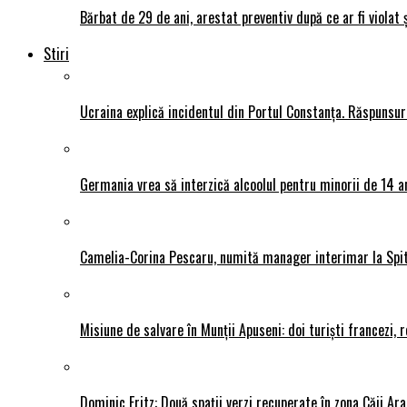
Bărbat de 29 de ani, arestat preventiv după ce ar fi violat 
Stiri
Ucraina explică incidentul din Portul Constanța. Răspunsu
Germania vrea să interzică alcoolul pentru minorii de 14 an
Camelia-Corina Pescaru, numită manager interimar la Spit
Misiune de salvare în Munții Apuseni: doi turiști francezi,
Dominic Fritz: Două spații verzi recuperate în zona Căii Ar