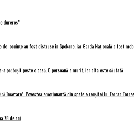
te dureros”
 de locuințe au fost distruse în Spokane, iar Garda Națională a fost mobi
s-a prăbușit peste o casă. O persoană a murit, iar alta este căutată
ără încetare”. Povestea emoționantă din spatele reușitei lui Ferran Torre
ea 78 de ani