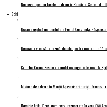
Noi reguli pentru taxele de drum în România. Sistemul Tol
Stiri
Ucraina explică incidentul din Portul Constanța. Răspunsu
Germania vrea să interzică alcoolul pentru minorii de 14 an
Camelia-Corina Pescaru, numită manager interimar la Spit
Misiune de salvare în Munții Apuseni: doi turiști francezi,
Dominic Fritz: Două spații verzi recuperate în zona Căii Ar