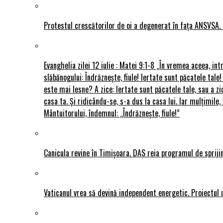
Protestul crescătorilor de oi a degenerat în fața ANSVSA. 
Evanghelia zilei 12 iulie : Matei 9:1-8 „În vremea aceea, int
slăbănogului: Îndrăznește, fiule! Iertate sunt păcatele tale!
este mai lesne? A zice: Iertate sunt păcatele tale, sau a zi
casa ta. Și ridicându-se, s-a dus la casa lui. Iar mulțimi
Mântuitorului, îndemnul: „Îndrăznește, fiule!”
Canicula revine în Timișoara. DAS reia programul de sprijin
Vaticanul vrea să devină independent energetic. Proiectul 