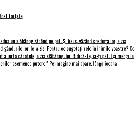
fost forțate
u adus un slăbănog zăcând pe pat. Și Iisus, văzând credința lor, a zis
nd gândurile lor, le-a zis: Pentru ce cugetați rele în inimile voastre? Ce
 a ierta păcatele, a zis slăbănogului: Ridică-te, ia-ți patul și mergi la
amenilor asemenea putere.” Pe imagine mai apare, lângă icoana