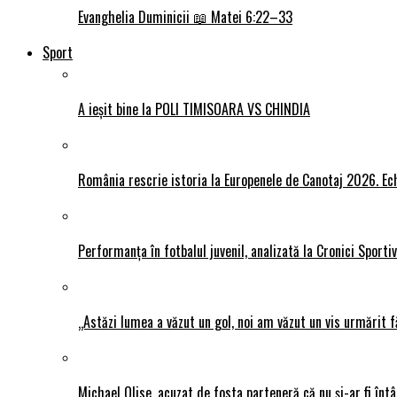
Evanghelia Duminicii 📖 Matei 6:22–33
Sport
A ieșit bine la POLI TIMISOARA VS CHINDIA
România rescrie istoria la Europenele de Canotaj 2026. Ech
Performanța în fotbalul juvenil, analizată la Cronici Sporti
„Astăzi lumea a văzut un gol, noi am văzut un vis urmărit f
Michael Olise, acuzat de fosta parteneră că nu și-ar fi întâ