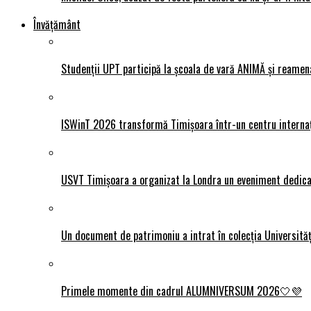
Învățământ
Studenții UPT participă la școala de vară ANIMĂ și reamen
ISWinT 2026 transformă Timișoara într-un centru internațion
USVT Timișoara a organizat la Londra un eveniment dedicat
Un document de patrimoniu a intrat în colecția Universită
Primele momente din cadrul ALUMNIVERSUM 2026🤍💜