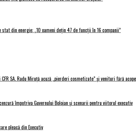
 stat din energie: „10 oameni dețin 47 de funcții în 16 companii”
i CFR SA. Radu Miruță acuză „pierderi cosmetizate” și venituri fără acope
nzură împotriva Guvernului Bolojan și scenarii pentru viitorul executiv
care pleacă din Executiv