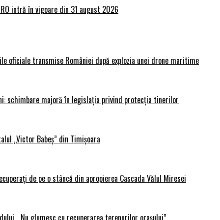
lRO intră în vigoare din 31 august 2026
rile oficiale transmise României după explozia unei drone maritime
i: schimbare majoră în legislația privind protecția tinerilor
alul „Victor Babeș” din Timișoara
 recuperați de pe o stâncă din apropierea Cascada Vălul Miresei
adului. „Nu glumesc cu recuperarea terenurilor orașului”