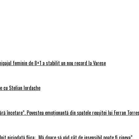
ipajul feminin de 8+1 a stabilit un nou record la Varese
ve cu Stelian Iordache
ără încetare”. Povestea emoționantă din spatele reușitei lui Ferran Torre
lnit niciodată fiica: „Mă doare să văd cât de insensibil poate fi cineva”