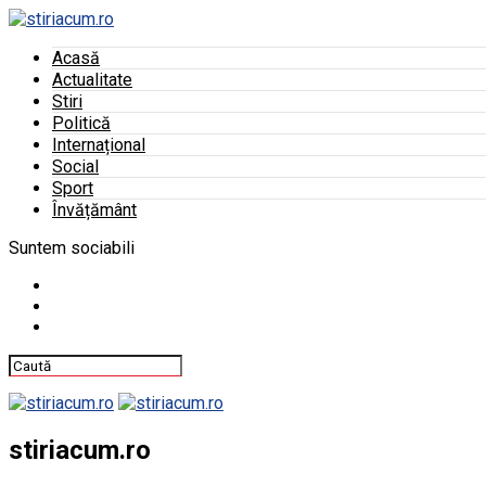
Acasă
Actualitate
Stiri
Politică
Internațional
Social
Sport
Învățământ
Suntem sociabili
stiriacum.ro