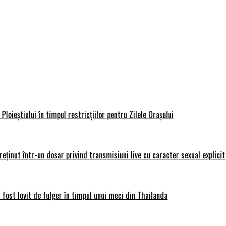
loieștiului în timpul restricțiilor pentru Zilele Orașului
 reținut într-un dosar privind transmisiuni live cu caracter sexual explicit
 fost lovit de fulger în timpul unui meci din Thailanda