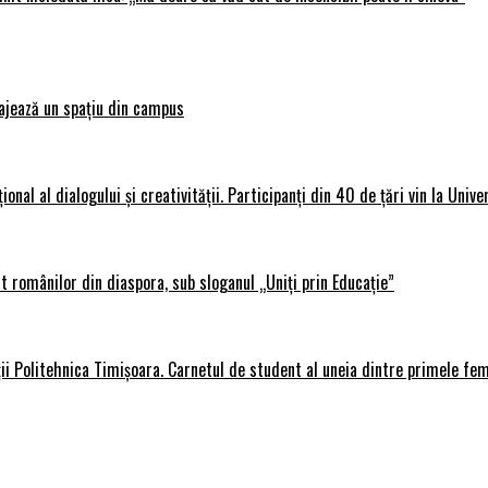
ajează un spațiu din campus
al al dialogului și creativității. Participanți din 40 de țări vin la Unive
 românilor din diaspora, sub sloganul „Uniți prin Educație”
ții Politehnica Timișoara. Carnetul de student al uneia dintre primele fe