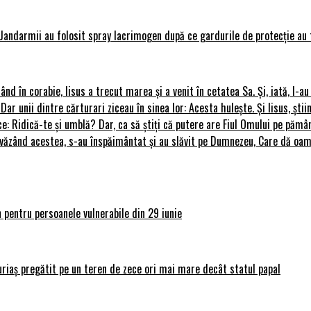
Jandarmii au folosit spray lacrimogen după ce gardurile de protecție au 
rând în corabie, Iisus a trecut marea și a venit în cetatea Sa. Și, iată, I-a
 Dar unii dintre cărturari ziceau în sinea lor: Acesta hulește. Și Iisus, știi
ce: Ridică-te și umblă? Dar, ca să știți că putere are Fiul Omului pe pământ
le, văzând acestea, s-au înspăimântat și au slăvit pe Dumnezeu, Care dă o
 pentru persoanele vulnerabile din 29 iunie
uriaș pregătit pe un teren de zece ori mai mare decât statul papal