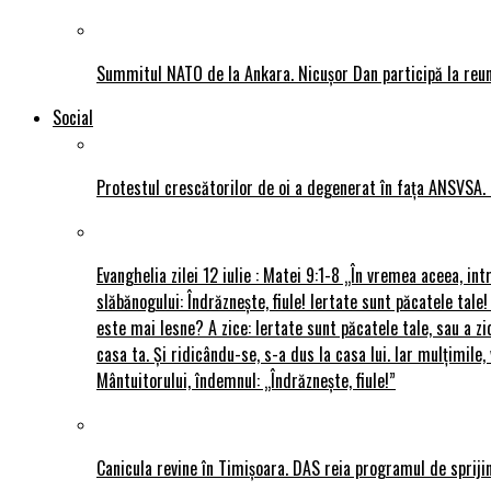
Summitul NATO de la Ankara. Nicușor Dan participă la reun
Social
Protestul crescătorilor de oi a degenerat în fața ANSVSA. 
Evanghelia zilei 12 iulie : Matei 9:1-8 „În vremea aceea, int
slăbănogului: Îndrăznește, fiule! Iertate sunt păcatele tale!
este mai lesne? A zice: Iertate sunt păcatele tale, sau a zi
casa ta. Și ridicându-se, s-a dus la casa lui. Iar mulțimi
Mântuitorului, îndemnul: „Îndrăznește, fiule!”
Canicula revine în Timișoara. DAS reia programul de sprijin