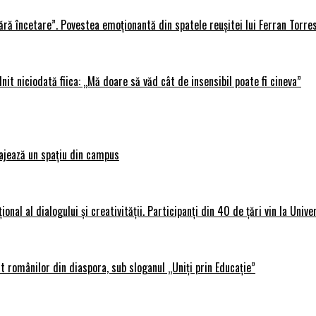
ără încetare”. Povestea emoționantă din spatele reușitei lui Ferran Torre
lnit niciodată fiica: „Mă doare să văd cât de insensibil poate fi cineva”
ajează un spațiu din campus
al al dialogului și creativității. Participanți din 40 de țări vin la Unive
 românilor din diaspora, sub sloganul „Uniți prin Educație”