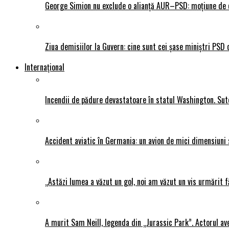
George Simion nu exclude o alianță AUR–PSD: moțiune de ce
Ziua demisiilor la Guvern: cine sunt cei șase miniștri PSD 
Internațional
Incendii de pădure devastatoare în statul Washington. Sute
Accident aviatic în Germania: un avion de mici dimensiuni 
„Astăzi lumea a văzut un gol, noi am văzut un vis urmărit f
A murit Sam Neill, legenda din „Jurassic Park”. Actorul av