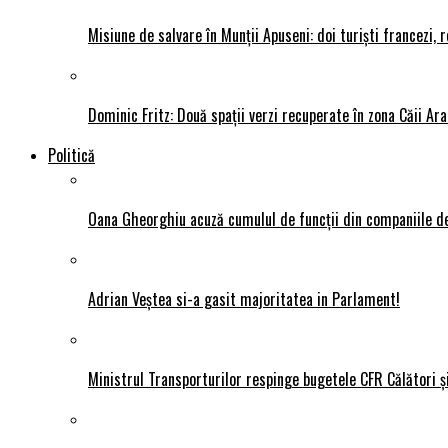
Misiune de salvare în Munții Apuseni: doi turiști francezi,
Dominic Fritz: Două spații verzi recuperate în zona Căii Ar
Politică
Oana Gheorghiu acuză cumulul de funcții din companiile de
Adrian Veștea si-a gasit majoritatea in Parlament!
Ministrul Transporturilor respinge bugetele CFR Călători ș