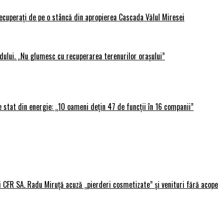
 recuperați de pe o stâncă din apropierea Cascada Vălul Miresei
adului. „Nu glumesc cu recuperarea terenurilor orașului”
 stat din energie: „10 oameni dețin 47 de funcții în 16 companii”
i CFR SA. Radu Miruță acuză „pierderi cosmetizate” și venituri fără acope