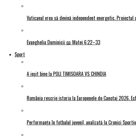
Vaticanul vrea să devină independent energetic. Proiectul 
Evanghelia Duminicii 📖 Matei 6:22–33
Sport
A ieșit bine la POLI TIMISOARA VS CHINDIA
România rescrie istoria la Europenele de Canotaj 2026. Ech
Performanța în fotbalul juvenil, analizată la Cronici Sporti