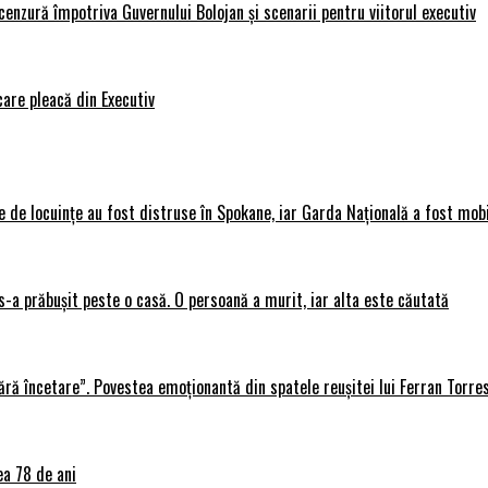
nzură împotriva Guvernului Bolojan și scenarii pentru viitorul executiv
care pleacă din Executiv
 de locuințe au fost distruse în Spokane, iar Garda Națională a fost mobi
s-a prăbușit peste o casă. O persoană a murit, iar alta este căutată
ără încetare”. Povestea emoționantă din spatele reușitei lui Ferran Torre
ea 78 de ani