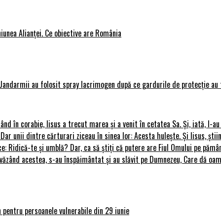
iunea Alianței. Ce obiective are România
Jandarmii au folosit spray lacrimogen după ce gardurile de protecție au 
rând în corabie, Iisus a trecut marea și a venit în cetatea Sa. Și, iată, I-a
 Dar unii dintre cărturari ziceau în sinea lor: Acesta hulește. Și Iisus, știi
ce: Ridică-te și umblă? Dar, ca să știți că putere are Fiul Omului pe pământ
le, văzând acestea, s-au înspăimântat și au slăvit pe Dumnezeu, Care dă o
 pentru persoanele vulnerabile din 29 iunie