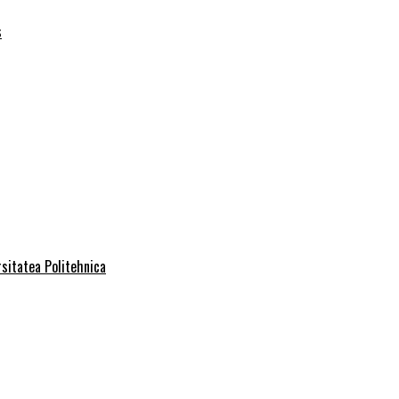
s
rsitatea Politehnica