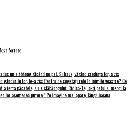
fost forțate
u adus un slăbănog zăcând pe pat. Și Iisus, văzând credința lor, a zis
nd gândurile lor, le-a zis: Pentru ce cugetați rele în inimile voastre? Ce
 a ierta păcatele, a zis slăbănogului: Ridică-te, ia-ți patul și mergi la
amenilor asemenea putere.” Pe imagine mai apare, lângă icoana