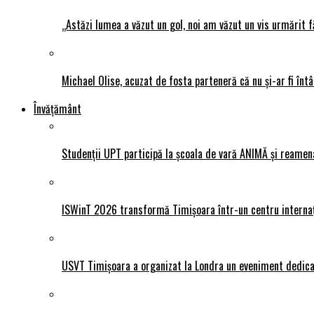
„Astăzi lumea a văzut un gol, noi am văzut un vis urmărit f
Michael Olise, acuzat de fosta parteneră că nu și-ar fi întâ
Învățământ
Studenții UPT participă la școala de vară ANIMĂ și reamen
ISWinT 2026 transformă Timișoara într-un centru internațion
USVT Timișoara a organizat la Londra un eveniment dedicat