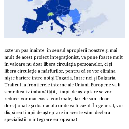
Este un pas înainte în sensul apropierii noastre şi mai
mult de acest proiect integraţionist, va pune foarte mult
în valoare nu doar libera circulaţia persoanelor, ci şi
libera circulaţie a mărfurilor, pentru că se vor elimina
nişte bariere între noi şi Ungaria, între noi şi Bulgaria.
Traficul la frontierele interne ale Uniunii Europene va fi
semnificativ îmbunătăţit, timpii de aşteptare se vor
reduce, vor mai exista controale, dar ele sunt doar
direcţionate şi doar acolo unde va fi cazul. În general, vor
dispărea timpii de aşteptare în aceste vămi declara
specialistii in integrare europeana!