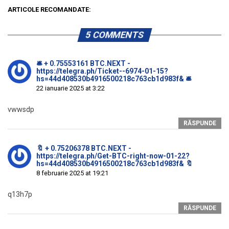
ARTICOLE RECOMANDATE:
5 COMMENTS
🛎 + 0.75553161 BTC.NEXT -
https://telegra.ph/Ticket--6974-01-15?
hs=44d408530b4916500218c763cb1d983f& 🛎
22 ianuarie 2025 at 3:22
vwwsdp
RĂSPUNDE
🔖 + 0.75206378 BTC.NEXT -
https://telegra.ph/Get-BTC-right-now-01-22?
hs=44d408530b4916500218c763cb1d983f& 🔖
8 februarie 2025 at 19:21
q13h7p
RĂSPUNDE