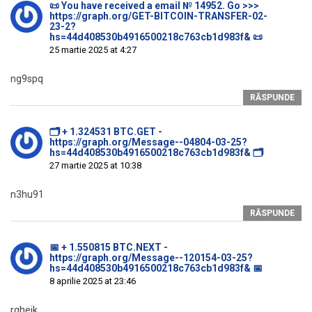
📜 You have received a email № 14952. Go >>>
https://graph.org/GET-BITCOIN-TRANSFER-02-
23-2?
hs=44d408530b4916500218c763cb1d983f& 📜
25 martie 2025 at 4:27
ng9spq
RĂSPUNDE
🗂 + 1.324531 BTC.GET -
https://graph.org/Message--04804-03-25?
hs=44d408530b4916500218c763cb1d983f& 🗂
27 martie 2025 at 10:38
n3hu91
RĂSPUNDE
📅 + 1.550815 BTC.NEXT -
https://graph.org/Message--120154-03-25?
hs=44d408530b4916500218c763cb1d983f& 📅
8 aprilie 2025 at 23:46
rgheik