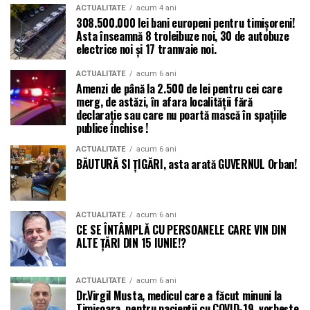
ACTUALITATE
acum 4 ani
308.500.000 lei bani europeni pentru timișoreni!
Asta înseamnă 8 troleibuze noi, 30 de autobuze
electrice noi și 17 tramvaie noi.
ACTUALITATE
acum 6 ani
Amenzi de până la 2.500 de lei pentru cei care
merg, de astăzi, în afara localității fără
declarație sau care nu poartă mască în spațiile
publice închise !
ACTUALITATE
acum 6 ani
BĂUTURĂ SI ȚIGĂRI, asta arată GUVERNUL Orban!
ACTUALITATE
acum 6 ani
CE SE ÎNTÂMPLĂ CU PERSOANELE CARE VIN DIN
ALTE ȚĂRI DIN 15 IUNIE!?
ACTUALITATE
acum 6 ani
Dr.Virgil Musta, medicul care a făcut minuni la
Timișoara, pentru pacienții cu COVID-19, vorbește