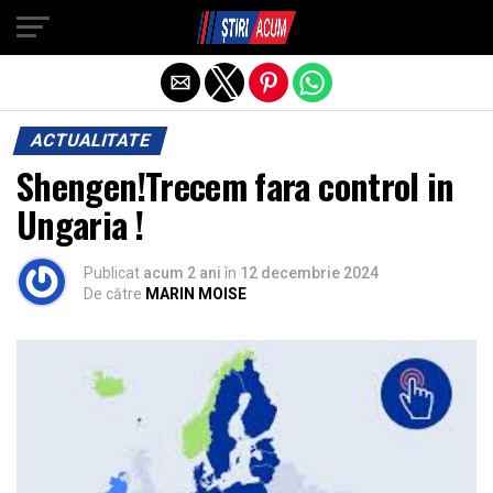
Exit mobile version
ACTUALITATE
Shengen!Trecem fara control in
Ungaria !
Publicat
acum 2 ani
în
12 decembrie 2024
De către
MARIN MOISE