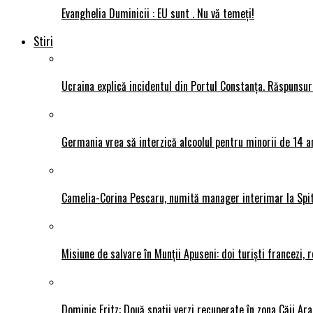
Evanghelia Duminicii : EU sunt . Nu vǎ temeți!
Stiri
Ucraina explică incidentul din Portul Constanța. Răspunsu
Germania vrea să interzică alcoolul pentru minorii de 14 an
Camelia-Corina Pescaru, numită manager interimar la Spit
Misiune de salvare în Munții Apuseni: doi turiști francezi,
Dominic Fritz: Două spații verzi recuperate în zona Căii Ar