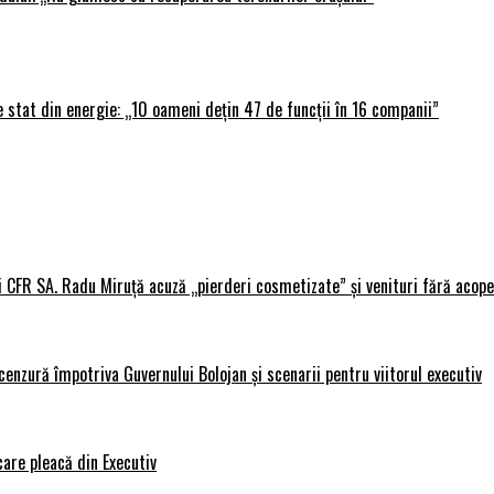
 stat din energie: „10 oameni dețin 47 de funcții în 16 companii”
i CFR SA. Radu Miruță acuză „pierderi cosmetizate” și venituri fără acope
nzură împotriva Guvernului Bolojan și scenarii pentru viitorul executiv
care pleacă din Executiv