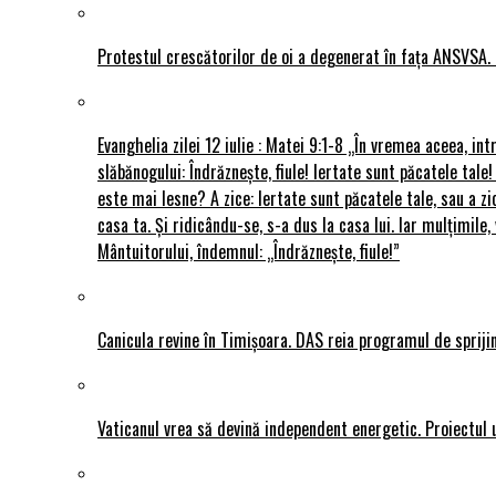
Protestul crescătorilor de oi a degenerat în fața ANSVSA. 
Evanghelia zilei 12 iulie : Matei 9:1-8 „În vremea aceea, int
slăbănogului: Îndrăznește, fiule! Iertate sunt păcatele tale!
este mai lesne? A zice: Iertate sunt păcatele tale, sau a zi
casa ta. Și ridicându-se, s-a dus la casa lui. Iar mulțimi
Mântuitorului, îndemnul: „Îndrăznește, fiule!”
Canicula revine în Timișoara. DAS reia programul de sprijin
Vaticanul vrea să devină independent energetic. Proiectul 