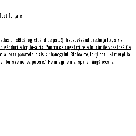
fost forțate
u adus un slăbănog zăcând pe pat. Și Iisus, văzând credința lor, a zis
nd gândurile lor, le-a zis: Pentru ce cugetați rele în inimile voastre? Ce
 a ierta păcatele, a zis slăbănogului: Ridică-te, ia-ți patul și mergi la
amenilor asemenea putere.” Pe imagine mai apare, lângă icoana