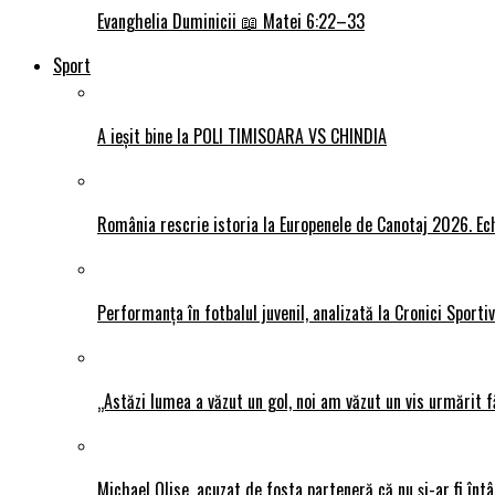
Evanghelia Duminicii 📖 Matei 6:22–33
Sport
A ieșit bine la POLI TIMISOARA VS CHINDIA
România rescrie istoria la Europenele de Canotaj 2026. Ech
Performanța în fotbalul juvenil, analizată la Cronici Sporti
„Astăzi lumea a văzut un gol, noi am văzut un vis urmărit f
Michael Olise, acuzat de fosta parteneră că nu și-ar fi întâ