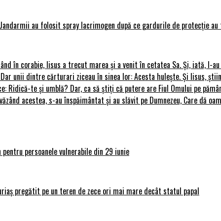
Jandarmii au folosit spray lacrimogen după ce gardurile de protecție au 
rând în corabie, Iisus a trecut marea și a venit în cetatea Sa. Și, iată, I-a
 Dar unii dintre cărturari ziceau în sinea lor: Acesta hulește. Și Iisus, știi
ce: Ridică-te și umblă? Dar, ca să știți că putere are Fiul Omului pe pământ
le, văzând acestea, s-au înspăimântat și au slăvit pe Dumnezeu, Care dă o
 pentru persoanele vulnerabile din 29 iunie
uriaș pregătit pe un teren de zece ori mai mare decât statul papal