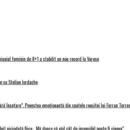
ipajul feminin de 8+1 a stabilit un nou record la Varese
ve cu Stelian Iordache
ără încetare”. Povestea emoționantă din spatele reușitei lui Ferran Torre
lnit niciodată fiica: „Mă doare să văd cât de insensibil poate fi cineva”