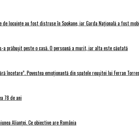
 de locuințe au fost distruse în Spokane, iar Garda Națională a fost mobi
s-a prăbușit peste o casă. O persoană a murit, iar alta este căutată
ără încetare”. Povestea emoționantă din spatele reușitei lui Ferran Torre
ea 78 de ani
iunea Alianței. Ce obiective are România