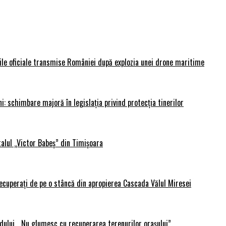
rile oficiale transmise României după explozia unei drone maritime
i: schimbare majoră în legislația privind protecția tinerilor
alul „Victor Babeș” din Timișoara
 recuperați de pe o stâncă din apropierea Cascada Vălul Miresei
adului. „Nu glumesc cu recuperarea terenurilor orașului”