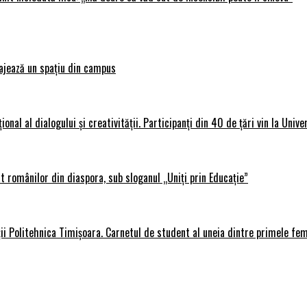
ajează un spațiu din campus
al al dialogului și creativității. Participanți din 40 de țări vin la Unive
 românilor din diaspora, sub sloganul „Uniți prin Educație”
ții Politehnica Timișoara. Carnetul de student al uneia dintre primele fe