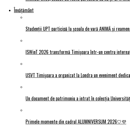
Învățământ
Studenții UPT participă la școala de vară ANIMĂ și reamen
ISWinT 2026 transformă Timișoara într-un centru internațion
USVT Timișoara a organizat la Londra un eveniment dedicat
Un document de patrimoniu a intrat în colecția Universită
Primele momente din cadrul ALUMNIVERSUM 2026🤍💜