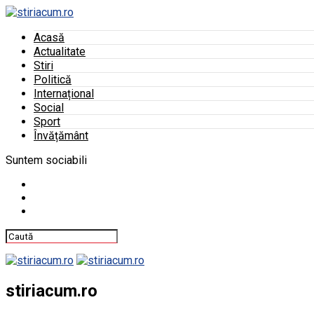
Acasă
Actualitate
Stiri
Politică
Internațional
Social
Sport
Învățământ
Suntem sociabili
stiriacum.ro