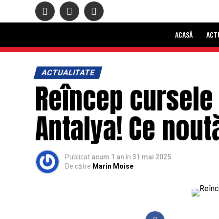
ACASĂ
ACT
ACTUALITATE
Reîncep cursele 
Antalya! Ce nou
Publicat
acum 1 an
în
31 mai 2025
De către
Marin Moise