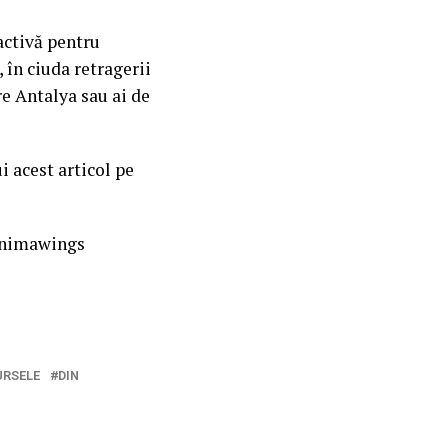
activă pentru
 în ciuda retragerii
re Antalya sau ai de
i acest articol pe
#Animawings
URSELE
DIN