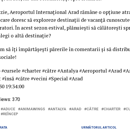
uzie, Aeroportul Internațional Arad rămâne o opțiune atr
 care doresc să exploreze destinații de vacanță cunoscute,
atori. În acest sezon estival, plănuiești să călătorești sp
legi o altă destinație?
m să îți împărtășești părerile în comentarii și să distribu
sociale!
 #cursele #charter #către #Antalya #Aeroportul #Arad 
t #însă #către #vecini #Special #Arad
30 19:34:00
iews:
370
ADUCE
ANIMAWINGS
ANTALYA
ARAD
CĂTRE
CHARTER
C
REÎNCEP
RATA
URMĂTORUL ARTICOL