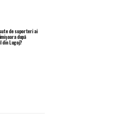
sute de suporteri ai
imișoara după
l din Lugoj?