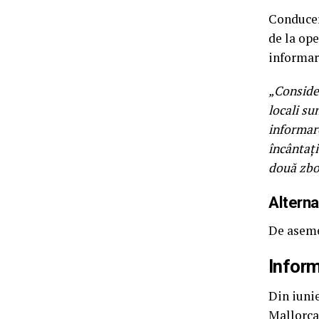
Conducer
de la ope
informare
„Consider
locali su
informare
încântați
două zbor
Alterna
De aseme
Inform
Din iunie
Mallorca 