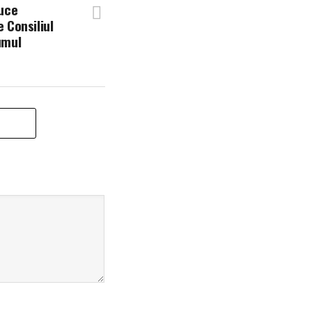
duce
 Consiliul
umul