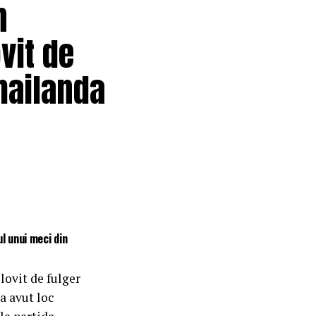
n
vit de
hailanda
ul unui meci din
 lovit de fulger
a avut loc