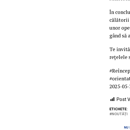
În concl
călătorii
unor oper
gând să a
Te invită
rețelele 
#Reîncep
#orienta
2025-05-
Post V
ETICHETE:
NOUTĂȚI
NU 