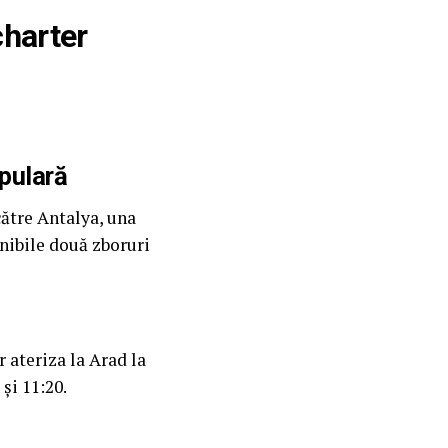
charter
pulară
către Antalya, una
onibile două zboruri
 ateriza la Arad la
 și 11:20.