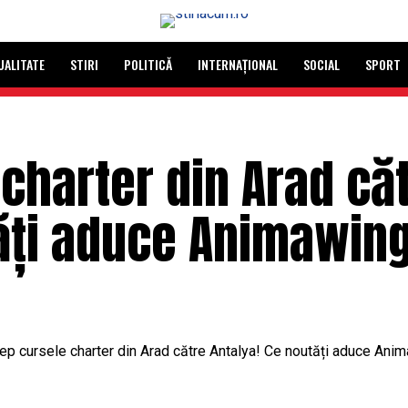
UALITATE
STIRI
POLITICĂ
INTERNAȚIONAL
SOCIAL
SPORT
charter din Arad că
tăți aduce Animawin