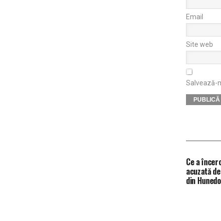
Email
Site web
Salvează-mi
Ce a încer
acuzată de 
din Huned