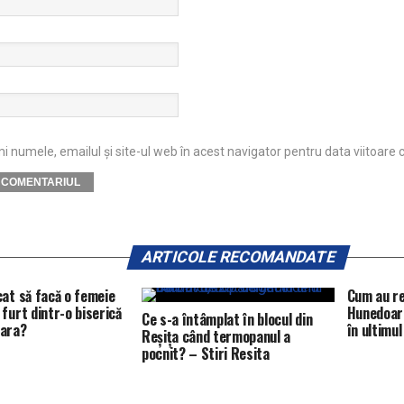
 numele, emailul și site-ul web în acest navigator pentru data viitoare
ARTICOLE RECOMANDATE
cat să facă o femeie
Cum au reu
furt dintr-o biserică
Hunedoara
Ce s-a întâmplat în blocul din
oara?
în ultimu
Reșița când termopanul a
pocnit? – Stiri Resita