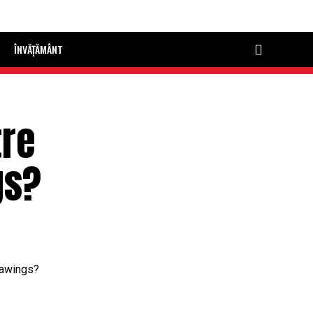
ÎNVĂȚĂMÂNT
tre
gs?