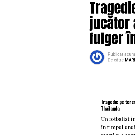
Tragedie
jucător 
fulger î
Publicat
acum 
De către
MARI
Tragedie pe teren
Thailanda
Un fotbalist în
în timpul unui