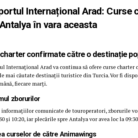
ortul Internațional Arad: Curse 
Antalya în vara aceasta
charter confirmate către o destinație po
ul Internațional Arad va continua să ofere curse charter 
le mai căutate destinații turistice din Turcia. Vor fi disp
mână, fiecare marți.
ul zborurilor
informațiilor comunicate de touroperatori, zborurile vor
30 și 10:20, iar plecările spre Antalya vor avea loc la 09:30
ea curselor de către Animawings