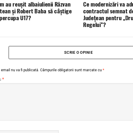
m au reușit albaiulienii Răzvan
Ce modernizări va a
tean și Robert Baba să câștige
contractul semnat de
percupa U17?
Județean pentru „Dr
Regelui”?
SCRIE O OPINIE
email nu va fi publicată.
Câmpurile obligatorii sunt marcate cu
*
u
*