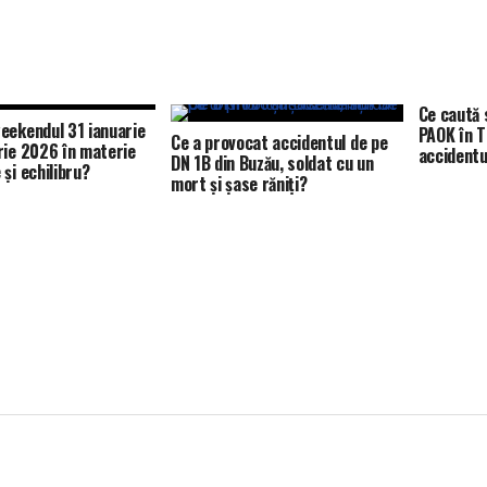
Ce caută 
eekendul 31 ianuarie
PAOK în T
Ce a provocat accidentul de pe
rie 2026 în materie
accidentu
DN 1B din Buzău, soldat cu un
și echilibru?
mort și șase răniți?