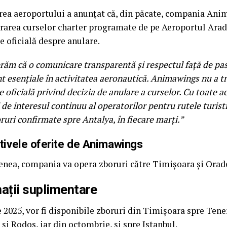
ea aeroportului a anunțat că, din păcate, compania Anim
rarea curselor charter programate de pe Aeroportul Arad, 
 oficială despre anulare.
ăm că o comunicare transparentă și respectul față de pasa
nt esențiale în activitatea aeronautică. Animawings nu a t
 oficială privind decizia de anulare a curselor. Cu toate 
 de interesul continuu al operatorilor pentru rutele turisti
uri confirmate spre Antalya, în fiecare marți.”
tivele oferite de Animawings
nea, compania va opera zboruri către Timișoara și Orad
ații suplimentare
 2025, vor fi disponibile zboruri din Timișoara spre Tener
și Rodos, iar din octombrie, și spre Istanbul.