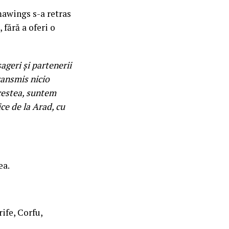
awings s-a retras
fără a oferi o
geri și partenerii
ransmis nicio
acestea, suntem
ce de la Arad, cu
ea.
ife, Corfu,