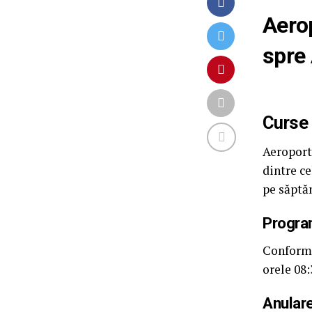
Aerop
spre 
Curse 
Aeroport
dintre ce
pe săptă
Program
Conform 
orele 08:
Anular