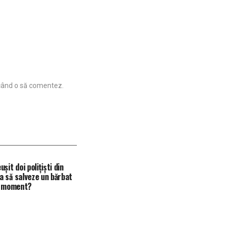
 când o să comentez.
șit doi polițiști din
 să salveze un bărbat
l moment?