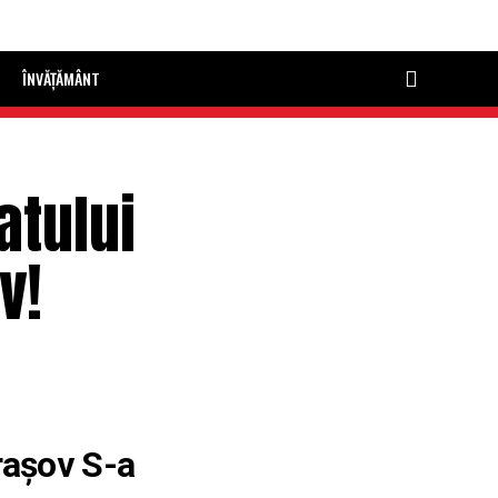
ÎNVĂȚĂMÂNT
atului
v!
rașov S-a