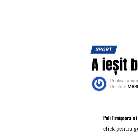
SPORT
A ieșit 
Publicat
acum 
De către
MARI
Poli Timișoara a 
click pentru go