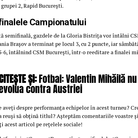
 grupei 2, Rapid București.
inalele Campionatului
tă semifinală, gazdele de la Gloria Bistrița vor întâlni C
nia Brașov a terminat pe locul 3, cu 2 puncte, iar sâmbăt
5-6, întâlnind CSM București, într-o reeditare a finalei m
CITEȘTE ȘI:
Fotbal: Valentin Mihăilă nu
evolua contra Austriei
e aveți despre performanța echipelor în acest turneu? Cr
 reuși să obțină titlul? Așteptăm comentariile voastre ș
ți acest articol pe rețelele sociale!