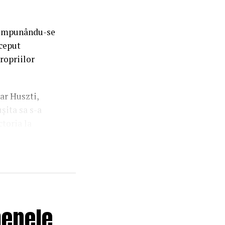
, impunându-se
nceput
ropriilor
ar Huszti,
șita sa s-a
ctoria la
și-a creat mai
 să revină în
țenilor a
penele
ntinuarea