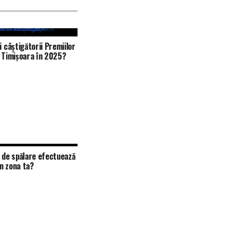
i câștigătorii Premiilor
i Timișoara în 2025?
i de spălare efectuează
n zona ta?