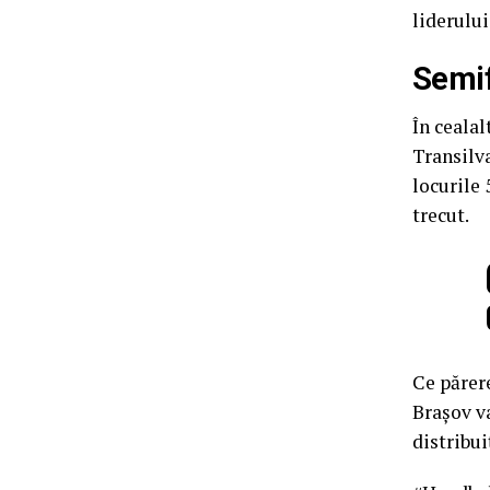
liderului
Semif
În cealal
Transilva
locurile 
trecut.
Ce părer
Brașov va
distribui