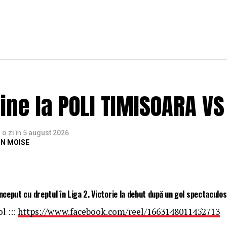
bine la POLI TIMISOARA VS
o zi
în
5 august 2026
N MOISE
început cu dreptul în Liga 2. Victorie la debut după un gol spectaculos
l :::
https://www.facebook.com/reel/1663148011452713