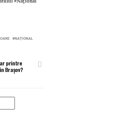
atului #Național
IOARE
NAȚIONAL
ar printre
din Brașov?