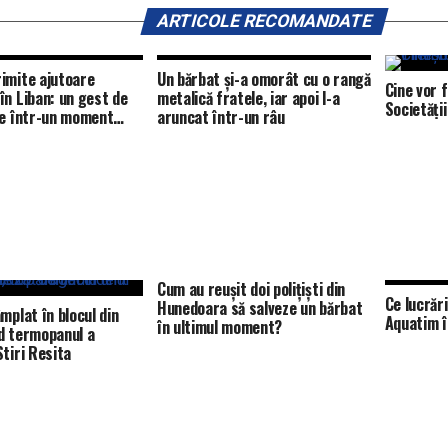
ARTICOLE RECOMANDATE
imite ajutoare
Un bărbat și-a omorât cu o rangă
Cine vor f
în Liban: un gest de
metalică fratele, iar apoi l-a
Societăți
te într-un moment
aruncat într-un râu
Cum au reușit doi polițiști din
Ce lucrăr
Hunedoara să salveze un bărbat
mplat în blocul din
Aquatim î
în ultimul moment?
d termopanul a
it? – Stiri Resita