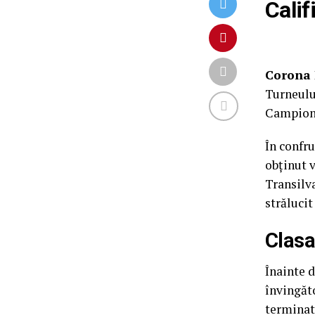
Calif
Corona 
Turneului
Campiona
În confru
obținut 
Transilva
strălucit
Clasa
Înainte d
învingăto
terminat