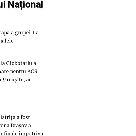
ui Național
tapă a grupei 1 a
nalele
ela Ciobotariu a
toare pentru ACS
 9 reușite, au
strița a fost
orona Brașov a
mifinale împotriva