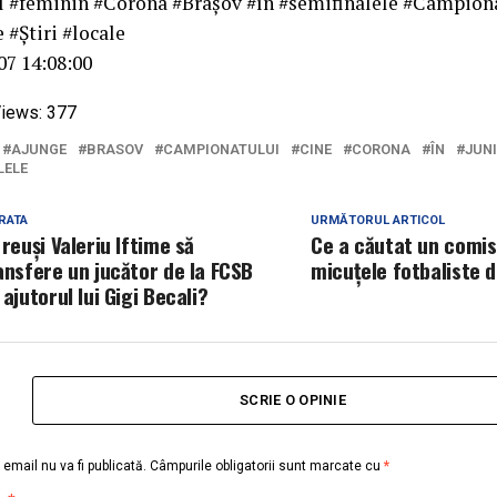
 #feminin #Corona #Brașov #în #semifinalele #Campion
 #Ştiri #locale
07 14:08:00
iews:
377
AJUNGE
BRASOV
CAMPIONATULUI
CINE
CORONA
ÎN
JUN
LELE
RATA
URMĂTORUL ARTICOL
 reuși Valeriu Iftime să
Ce a căutat un comis
ansfere un jucător de la FCSB
micuțele fotbaliste 
 ajutorul lui Gigi Becali?
SCRIE O OPINIE
email nu va fi publicată.
Câmpurile obligatorii sunt marcate cu
*