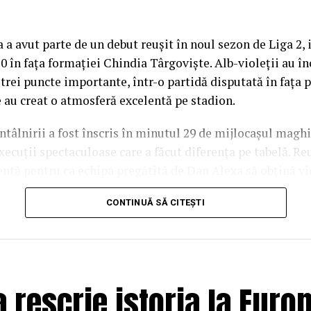
 a avut parte de un debut reușit în noul sezon de Liga 2
-0 în fața formației Chindia Târgoviște. Alb-violeții au î
trei puncte importante, într-o partidă disputată în fața p
e au creat o atmosferă excelentă pe stadion.
întâlnirii a fost înscris în minutul 29 de mijlocașul maghi
xecuții spectaculoase care a făcut diferența pe tabelă. Reu
entă pentru ca echipa pregătită de Dan Alexa să obțină vi
șalonul secund.
CONTINUĂ SĂ CITEȘTI
eciului, Poli Timișoara a controlat mare parte din joc și 
tăți de a majora avantajul. Chindia Târgoviște a încercat
ă și a avut câteva ocazii periculoase, însă defensiva bănă
a fluierul final.
 rescrie istoria la Euro
prima etapă oferă încredere echipei timișorene pentru co