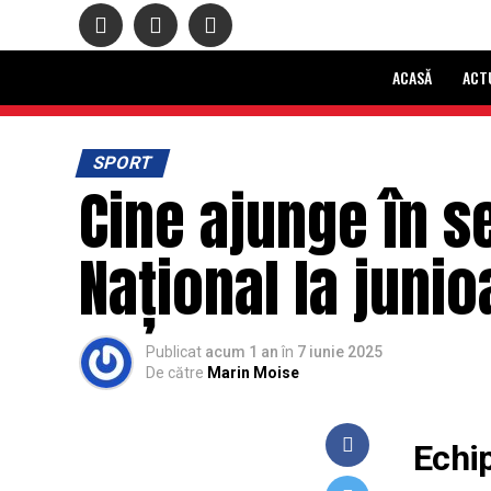
ACASĂ
ACT
SPORT
Cine ajunge în s
Național la juni
Publicat
acum 1 an
în
7 iunie 2025
De către
Marin Moise
Echi