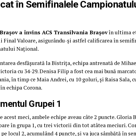
icat în Semifinalele Campionatul
Brașov a învins ACS Transilvania Brașov
în ultima e
 Final Valoare, asigurându-și astfel calificarea în semifi
tului Național.
ntarea desfășurată la Bistrița, echipa antrenată de Miha
victoria cu 34-29. Denisa Filip a fost cea mai bună marca
nia, în timp ce Maia Andrei, cu 10 goluri, și Raisa Sala, cu
 în echipa Corona.
mentul Grupei 1
e acest meci, ambele echipe aveau câte 2 puncte. Gloria Bi
are în grupa 1, cu trei victorii din tot atâtea meciuri. C
 pe locul 2, acumulând 4 puncte, și va juca sâmbătă în se