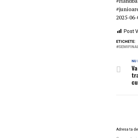
#Handbal
#junioare
2025-06-
Post V
ETICHETE:
SEMIFINA
NU 
Va
tr
cu
Adresa ta de 