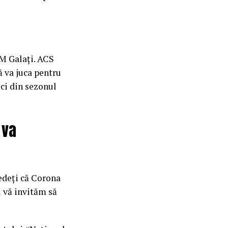
SM Galați. ACS
ă va juca pentru
ici din sezonul
 va
edeți că Corona
i vă invităm să