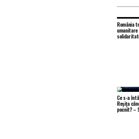
România tr
umanitare 
solidarita
dificil
Ce s-a întâ
Reșița cân
pocn