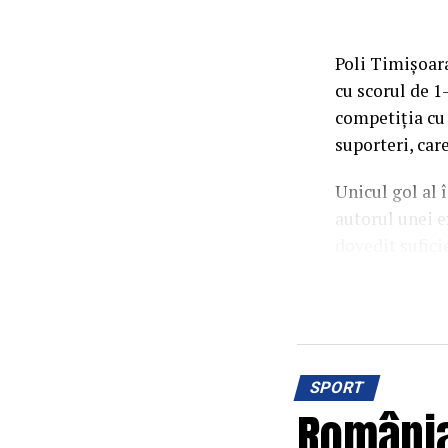
Poli Timișoara
cu scorul de 1
competiția cu 
suporteri, car
Unicul gol al 
autorul unei e
dovedit sufici
revenirea în e
Pe parcursul m
multe oportuni
repriza secund
SPORT
rezistat până l
România
Succesul din 