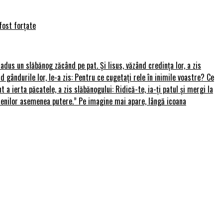
fost forțate
u adus un slăbănog zăcând pe pat. Și Iisus, văzând credința lor, a zis
nd gândurile lor, le-a zis: Pentru ce cugetați rele în inimile voastre? Ce
 a ierta păcatele, a zis slăbănogului: Ridică-te, ia-ți patul și mergi la
amenilor asemenea putere.” Pe imagine mai apare, lângă icoana