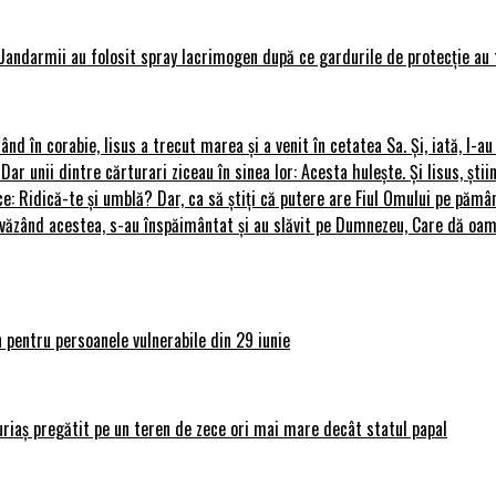
Jandarmii au folosit spray lacrimogen după ce gardurile de protecție au 
rând în corabie, Iisus a trecut marea și a venit în cetatea Sa. Și, iată, I-a
 Dar unii dintre cărturari ziceau în sinea lor: Acesta hulește. Și Iisus, știi
ce: Ridică-te și umblă? Dar, ca să știți că putere are Fiul Omului pe pământ
le, văzând acestea, s-au înspăimântat și au slăvit pe Dumnezeu, Care dă o
 pentru persoanele vulnerabile din 29 iunie
uriaș pregătit pe un teren de zece ori mai mare decât statul papal