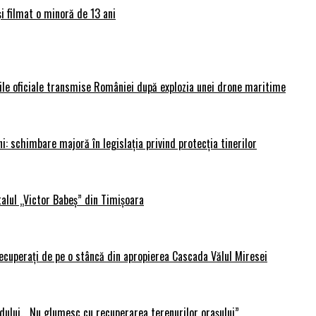
și filmat o minoră de 13 ani
rile oficiale transmise României după explozia unei drone maritime
i: schimbare majoră în legislația privind protecția tinerilor
alul „Victor Babeș” din Timișoara
 recuperați de pe o stâncă din apropierea Cascada Vălul Miresei
adului. „Nu glumesc cu recuperarea terenurilor orașului”