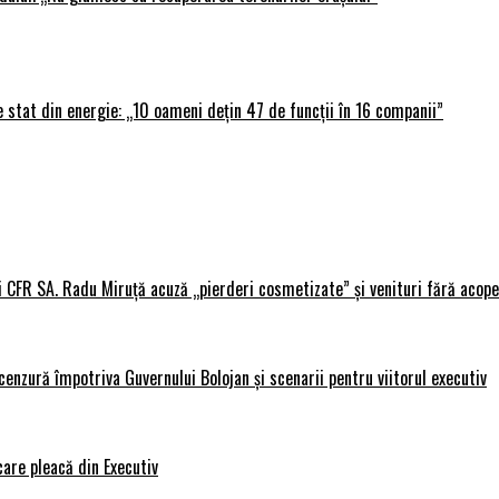
 stat din energie: „10 oameni dețin 47 de funcții în 16 companii”
i CFR SA. Radu Miruță acuză „pierderi cosmetizate” și venituri fără acope
nzură împotriva Guvernului Bolojan și scenarii pentru viitorul executiv
care pleacă din Executiv