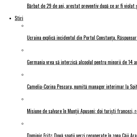
Bărbat de 29 de ani, arestat preventiv după ce ar fi violat 
Stiri
Ucraina explică incidentul din Portul Constanța. Răspunsu
Germania vrea să interzică alcoolul pentru minorii de 14 an
Camelia-Corina Pescaru, numită manager interimar la Spit
Misiune de salvare în Munții Apuseni: doi turiști francezi,
Dominic Fritz: Două spații verzi recuperate în zona Căii Ar