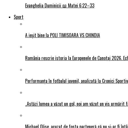
Evanghelia Duminicii 📖 Matei 6:22–33
Sport
A ieșit bine la POLI TIMISOARA VS CHINDIA
România rescrie istoria la Europenele de Canotaj 2026. Ech
Performanța în fotbalul juvenil, analizată la Cronici Sporti
„Astăzi lumea a văzut un gol, noi am văzut un vis urmărit f
Michael Olise, acuzat de fosta parteneră că nu și-ar fi întâ