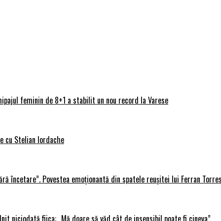
ipajul feminin de 8+1 a stabilit un nou record la Varese
ve cu Stelian Iordache
ără încetare”. Povestea emoționantă din spatele reușitei lui Ferran Torre
lnit niciodată fiica: „Mă doare să văd cât de insensibil poate fi cineva”