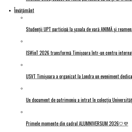
Învățământ
Studenții UPT participă la școala de vară ANIMĂ și reamen
ISWinT 2026 transformă Timișoara într-un centru internațion
USVT Timișoara a organizat la Londra un eveniment dedicat
Un document de patrimoniu a intrat în colecția Universită
Primele momente din cadrul ALUMNIVERSUM 2026🤍💜