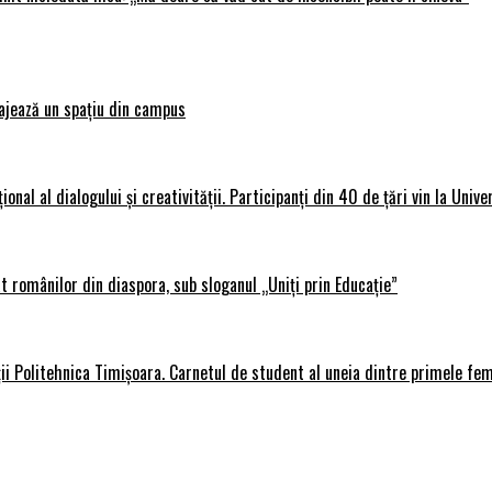
ajează un spațiu din campus
al al dialogului și creativității. Participanți din 40 de țări vin la Unive
 românilor din diaspora, sub sloganul „Uniți prin Educație”
ții Politehnica Timișoara. Carnetul de student al uneia dintre primele fe