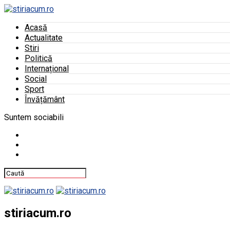
Acasă
Actualitate
Stiri
Politică
Internațional
Social
Sport
Învățământ
Suntem sociabili
stiriacum.ro