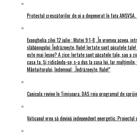
Protestul crescătorilor de oi a degenerat în fața ANSVSA. 
Evanghelia zilei 12 iulie : Matei 9:1-8 „În vremea aceea, int
slăbănogului: Îndrăznește, fiule! Iertate sunt păcatele tale!
este mai lesne? A zice: Iertate sunt păcatele tale, sau a zi
casa ta. Și ridicându-se, s-a dus la casa lui. Iar mulțimi
Mântuitorului, îndemnul: „Îndrăznește, fiule!”
Canicula revine în Timișoara. DAS reia programul de sprijin
Vaticanul vrea să devină independent energetic. Proiectul 