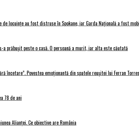
 de locuințe au fost distruse în Spokane, iar Garda Națională a fost mobi
s-a prăbușit peste o casă. O persoană a murit, iar alta este căutată
ără încetare”. Povestea emoționantă din spatele reușitei lui Ferran Torre
ea 78 de ani
iunea Alianței. Ce obiective are România