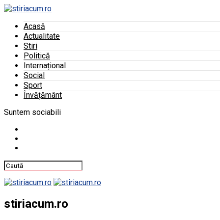
Acasă
Actualitate
Stiri
Politică
Internațional
Social
Sport
Învățământ
Suntem sociabili
stiriacum.ro