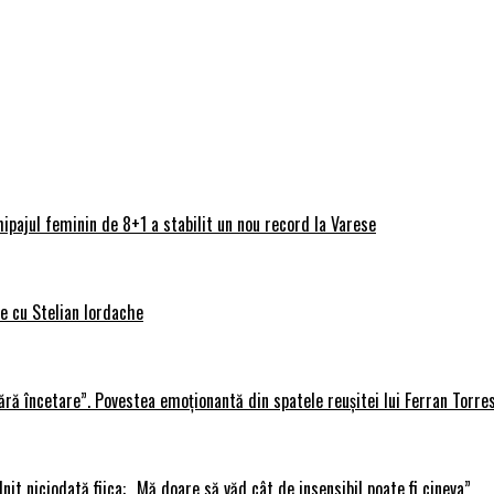
ipajul feminin de 8+1 a stabilit un nou record la Varese
ve cu Stelian Iordache
ără încetare”. Povestea emoționantă din spatele reușitei lui Ferran Torre
lnit niciodată fiica: „Mă doare să văd cât de insensibil poate fi cineva”