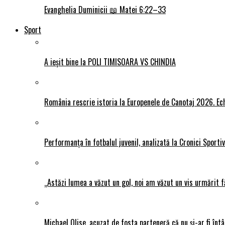
Evanghelia Duminicii 📖 Matei 6:22–33
Sport
A ieșit bine la POLI TIMISOARA VS CHINDIA
România rescrie istoria la Europenele de Canotaj 2026. Ech
Performanța în fotbalul juvenil, analizată la Cronici Sporti
„Astăzi lumea a văzut un gol, noi am văzut un vis urmărit f
Michael Olise, acuzat de fosta parteneră că nu și-ar fi întâ