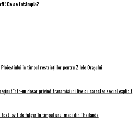
ff! Ce se întâmplă?
loieștiului în timpul restricțiilor pentru Zilele Orașului
 reținut într-un dosar privind transmisiuni live cu caracter sexual explicit
 fost lovit de fulger în timpul unui meci din Thailanda