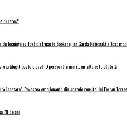
te dureros”
 de locuințe au fost distruse în Spokane, iar Garda Națională a fost mobi
s-a prăbușit peste o casă. O persoană a murit, iar alta este căutată
ără încetare”. Povestea emoționantă din spatele reușitei lui Ferran Torre
ea 78 de ani