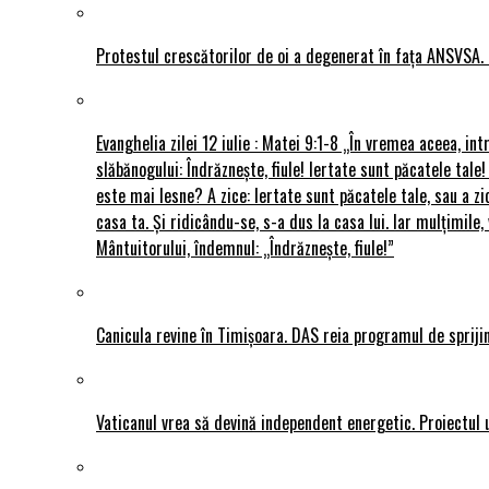
Protestul crescătorilor de oi a degenerat în fața ANSVSA. 
Evanghelia zilei 12 iulie : Matei 9:1-8 „În vremea aceea, int
slăbănogului: Îndrăznește, fiule! Iertate sunt păcatele tale!
este mai lesne? A zice: Iertate sunt păcatele tale, sau a zi
casa ta. Și ridicându-se, s-a dus la casa lui. Iar mulțimi
Mântuitorului, îndemnul: „Îndrăznește, fiule!”
Canicula revine în Timișoara. DAS reia programul de sprijin
Vaticanul vrea să devină independent energetic. Proiectul 