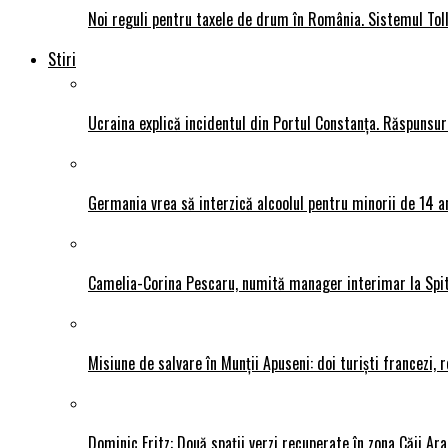
Noi reguli pentru taxele de drum în România. Sistemul Tol
Stiri
Ucraina explică incidentul din Portul Constanța. Răspunsu
Germania vrea să interzică alcoolul pentru minorii de 14 an
Camelia-Corina Pescaru, numită manager interimar la Spit
Misiune de salvare în Munții Apuseni: doi turiști francezi,
Dominic Fritz: Două spații verzi recuperate în zona Căii Ar