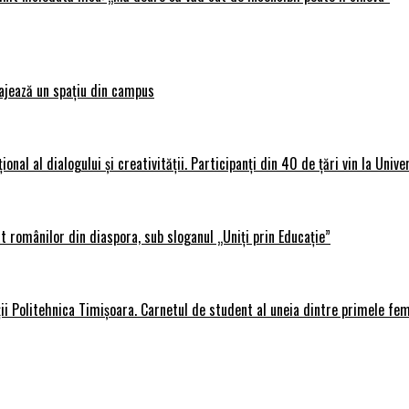
ajează un spațiu din campus
al al dialogului și creativității. Participanți din 40 de țări vin la Unive
 românilor din diaspora, sub sloganul „Uniți prin Educație”
ții Politehnica Timișoara. Carnetul de student al uneia dintre primele fe