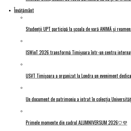
Învățământ
Studenții UPT participă la școala de vară ANIMĂ și reamen
ISWinT 2026 transformă Timișoara într-un centru internațion
USVT Timișoara a organizat la Londra un eveniment dedicat
Un document de patrimoniu a intrat în colecția Universită
Primele momente din cadrul ALUMNIVERSUM 2026🤍💜