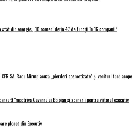
 stat din energie: „10 oameni dețin 47 de funcții în 16 companii”
i CFR SA. Radu Miruță acuză „pierderi cosmetizate” și venituri fără acope
nzură împotriva Guvernului Bolojan și scenarii pentru viitorul executiv
care pleacă din Executiv