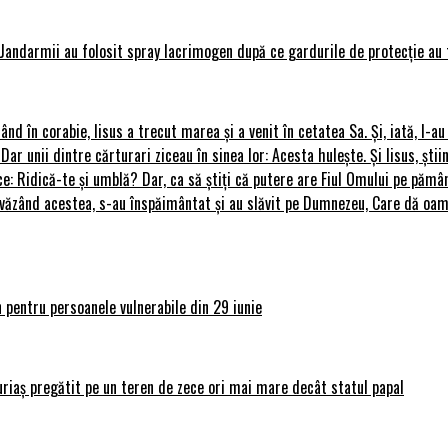
Jandarmii au folosit spray lacrimogen după ce gardurile de protecție au 
rând în corabie, Iisus a trecut marea și a venit în cetatea Sa. Și, iată, I-a
 Dar unii dintre cărturari ziceau în sinea lor: Acesta hulește. Și Iisus, știi
ce: Ridică-te și umblă? Dar, ca să știți că putere are Fiul Omului pe pământ
le, văzând acestea, s-au înspăimântat și au slăvit pe Dumnezeu, Care dă o
 pentru persoanele vulnerabile din 29 iunie
uriaș pregătit pe un teren de zece ori mai mare decât statul papal