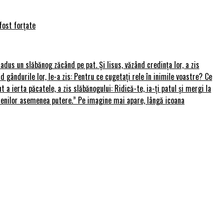
fost forțate
u adus un slăbănog zăcând pe pat. Și Iisus, văzând credința lor, a zis
nd gândurile lor, le-a zis: Pentru ce cugetați rele în inimile voastre? Ce
 a ierta păcatele, a zis slăbănogului: Ridică-te, ia-ți patul și mergi la
amenilor asemenea putere.” Pe imagine mai apare, lângă icoana