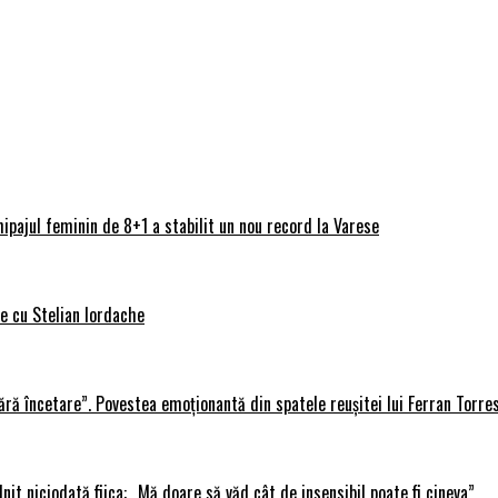
ipajul feminin de 8+1 a stabilit un nou record la Varese
ve cu Stelian Iordache
ără încetare”. Povestea emoționantă din spatele reușitei lui Ferran Torre
lnit niciodată fiica: „Mă doare să văd cât de insensibil poate fi cineva”