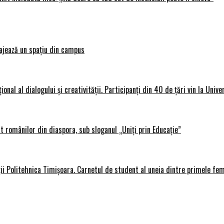
ajează un spațiu din campus
al al dialogului și creativității. Participanți din 40 de țări vin la Unive
 românilor din diaspora, sub sloganul „Uniți prin Educație”
ții Politehnica Timișoara. Carnetul de student al uneia dintre primele fe