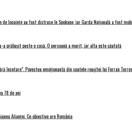
 de locuințe au fost distruse în Spokane, iar Garda Națională a fost mobi
s-a prăbușit peste o casă. O persoană a murit, iar alta este căutată
ără încetare”. Povestea emoționantă din spatele reușitei lui Ferran Torre
ea 78 de ani
iunea Alianței. Ce obiective are România