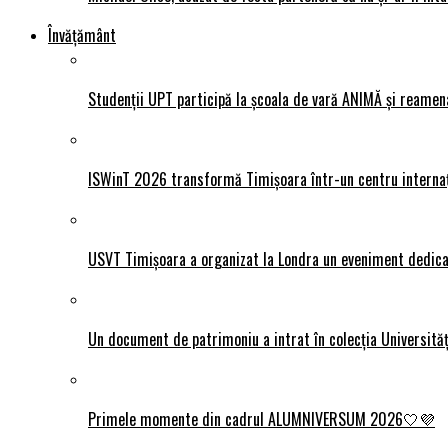
Învățământ
Studenții UPT participă la școala de vară ANIMĂ și reamen
ISWinT 2026 transformă Timișoara într-un centru internațion
USVT Timișoara a organizat la Londra un eveniment dedicat
Un document de patrimoniu a intrat în colecția Universită
Primele momente din cadrul ALUMNIVERSUM 2026🤍💜