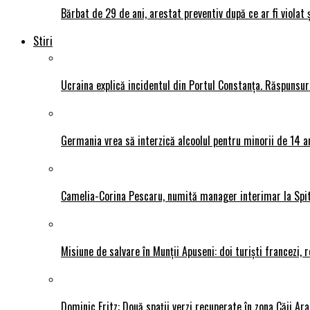
Bărbat de 29 de ani, arestat preventiv după ce ar fi violat 
Stiri
Ucraina explică incidentul din Portul Constanța. Răspunsu
Germania vrea să interzică alcoolul pentru minorii de 14 an
Camelia-Corina Pescaru, numită manager interimar la Spit
Misiune de salvare în Munții Apuseni: doi turiști francezi,
Dominic Fritz: Două spații verzi recuperate în zona Căii Ar