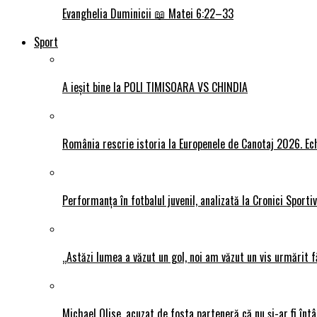
Evanghelia Duminicii 📖 Matei 6:22–33
Sport
A ieșit bine la POLI TIMISOARA VS CHINDIA
România rescrie istoria la Europenele de Canotaj 2026. Ech
Performanța în fotbalul juvenil, analizată la Cronici Sporti
„Astăzi lumea a văzut un gol, noi am văzut un vis urmărit f
Michael Olise, acuzat de fosta parteneră că nu și-ar fi întâ