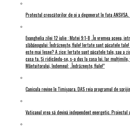
Protestul crescătorilor de oi a degenerat în fața ANSVSA. 
Evanghelia zilei 12 iulie : Matei 9:1-8 „În vremea aceea, int
slăbănogului: Îndrăznește, fiule! Iertate sunt păcatele tale!
este mai lesne? A zice: Iertate sunt păcatele tale, sau a zi
casa ta. Și ridicându-se, s-a dus la casa lui. Iar mulțimi
Mântuitorului, îndemnul: „Îndrăznește, fiule!”
Canicula revine în Timișoara. DAS reia programul de sprijin
Vaticanul vrea să devină independent energetic. Proiectul 