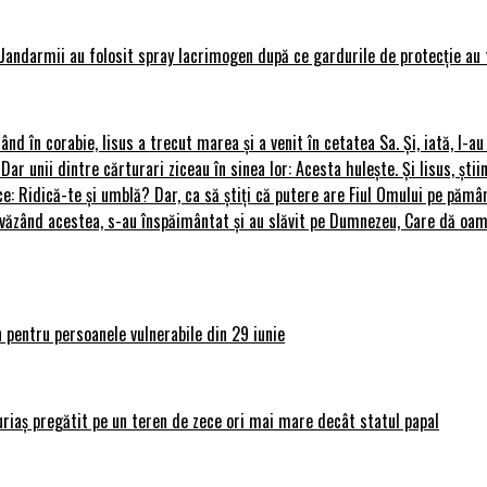
Jandarmii au folosit spray lacrimogen după ce gardurile de protecție au 
rând în corabie, Iisus a trecut marea și a venit în cetatea Sa. Și, iată, I-a
 Dar unii dintre cărturari ziceau în sinea lor: Acesta hulește. Și Iisus, știi
ce: Ridică-te și umblă? Dar, ca să știți că putere are Fiul Omului pe pământ
le, văzând acestea, s-au înspăimântat și au slăvit pe Dumnezeu, Care dă o
 pentru persoanele vulnerabile din 29 iunie
uriaș pregătit pe un teren de zece ori mai mare decât statul papal