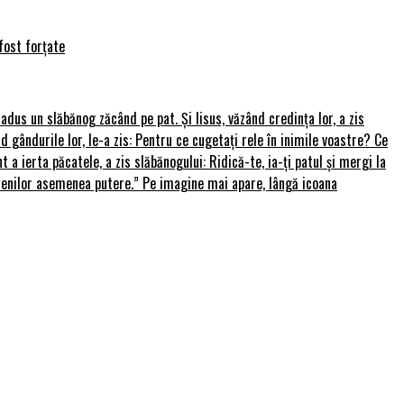
fost forțate
u adus un slăbănog zăcând pe pat. Și Iisus, văzând credința lor, a zis
nd gândurile lor, le-a zis: Pentru ce cugetați rele în inimile voastre? Ce
 a ierta păcatele, a zis slăbănogului: Ridică-te, ia-ți patul și mergi la
amenilor asemenea putere.” Pe imagine mai apare, lângă icoana