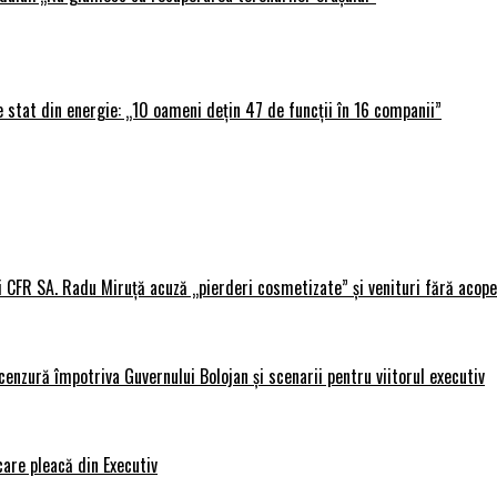
 stat din energie: „10 oameni dețin 47 de funcții în 16 companii”
i CFR SA. Radu Miruță acuză „pierderi cosmetizate” și venituri fără acope
nzură împotriva Guvernului Bolojan și scenarii pentru viitorul executiv
care pleacă din Executiv