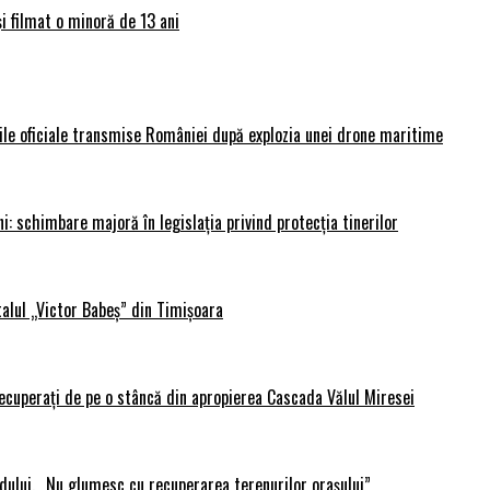
și filmat o minoră de 13 ani
rile oficiale transmise României după explozia unei drone maritime
i: schimbare majoră în legislația privind protecția tinerilor
alul „Victor Babeș” din Timișoara
 recuperați de pe o stâncă din apropierea Cascada Vălul Miresei
adului. „Nu glumesc cu recuperarea terenurilor orașului”