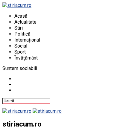
Acasă
Actualitate
Stiri
Politică
Internațional
Social
Sport
Învățământ
Suntem sociabili
stiriacum.ro