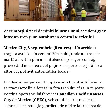
Zece morți și zeci de răniți în urma unui accident grav
între un tren și un autobuz în centrul Mexicului
Mexico City, 8 septembrie (Reuters)
– Un accident
tragic a avut loc în centrul Mexicului, unde un tren de
marfă a lovit în plin un autobuz de pasageri cu etaj,
provocând moartea a cel puțin zece persoane și rănirea
altor 61, potrivit autorităților locale.
Incidentul s-a petrecut după ce autobuzul ar fi încercat
să traverseze linia ferată în fața trenului aflat în mișcare.
Potrivit operatorului feroviar
Canadian Pacific Kansas
City de Mexico (CPKC)
, vehiculul nu ar fi respectat
semnele de circulație și ordinul de oprire la trecerea de