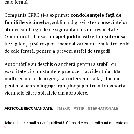
cale ferată.
Compania CPKC și-a exprimat
condoleanțele față de
familiile victimelor
, subliniind gravitatea consecințelor
atunci când regulile de siguranță nu sunt respectate.
Operatorul a lansat un
apel public către toți șoferii
să
fie vigilenți și să respecte semnalizarea rutieră la trecerile
de cale ferată, pentru a preveni astfel de tragedii.
Autoritățile au deschis o anchetă pentru a stabili cu
exactitate circumstanțele producerii accidentului. Mai
multe echipaje de urgență au intervenit la fața locului
pentru a acorda îngrijiri răniților și pentru a transporta
victimele către spitalele din apropiere.
ARTICOLE RECOMANDATE:
MEXIC
STIRI INTERNATIONALE
Adresa ta de email nu va fi publicată.
Câmpurile obligatorii sunt marcate cu
*