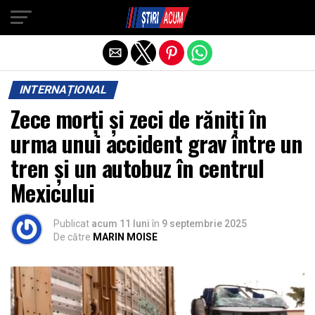
Exit mobile version
INTERNAȚIONAL
Zece morți și zeci de răniți în
urma unui accident grav între un
tren și un autobuz în centrul
Mexicului
Publicat
acum 11 luni
în
9 septembrie 2025
De către
MARIN MOISE