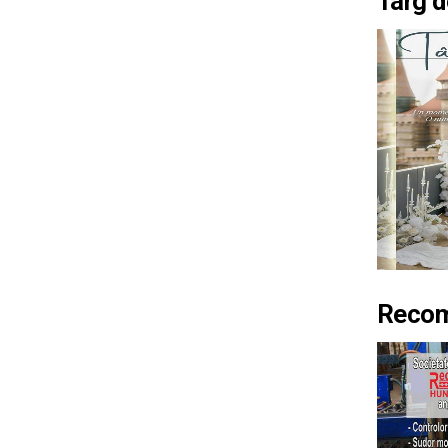
Târg d
Recom