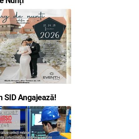
e Nunți
 SID Angajează!