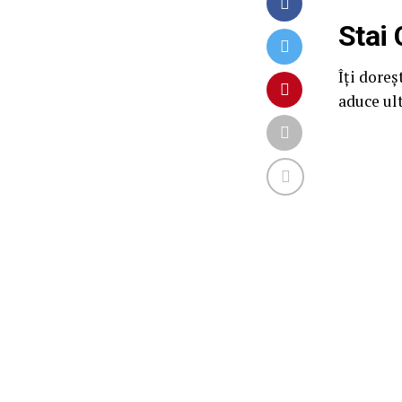
Stai 
Îți doreș
aduce ul