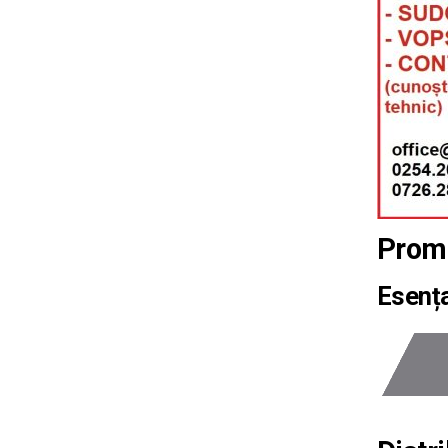
Promo
Esența