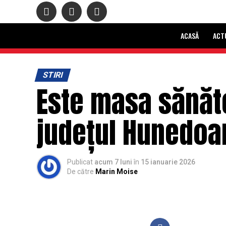
ACASĂ
ACT
STIRI
Este masa sănăto
județul Hunedoa
Publicat
acum 7 luni
în
15 ianuarie 2026
De către
Marin Moise