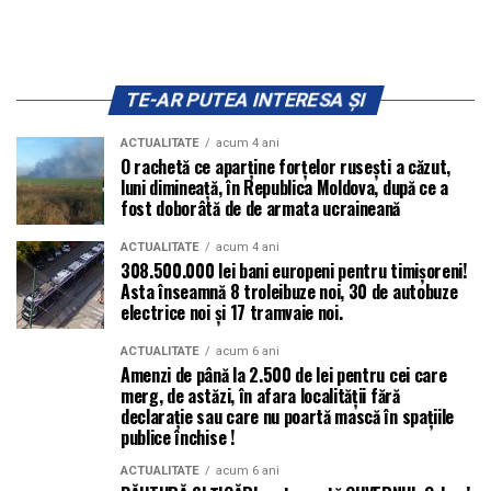
TE-AR PUTEA INTERESA ȘI
ACTUALITATE
acum 4 ani
O rachetă ce aparține forțelor rusești a căzut,
luni dimineață, în Republica Moldova, după ce a
fost doborâtă de de armata ucraineană
ACTUALITATE
acum 4 ani
308.500.000 lei bani europeni pentru timișoreni!
Asta înseamnă 8 troleibuze noi, 30 de autobuze
electrice noi și 17 tramvaie noi.
ACTUALITATE
acum 6 ani
Amenzi de până la 2.500 de lei pentru cei care
merg, de astăzi, în afara localității fără
declarație sau care nu poartă mască în spațiile
publice închise !
ACTUALITATE
acum 6 ani