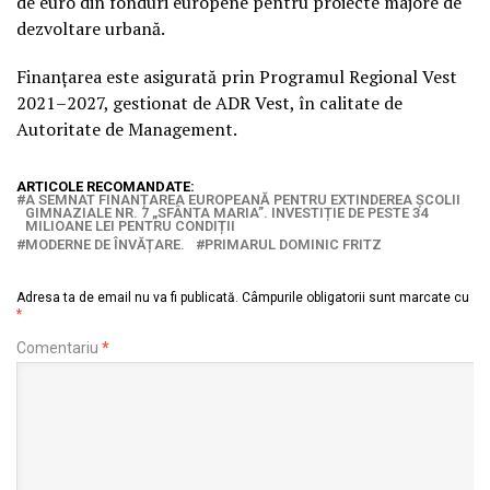
de euro din fonduri europene pentru proiecte majore de
dezvoltare urbană.
Finanțarea este asigurată prin Programul Regional Vest
2021–2027, gestionat de
ADR Vest
, în calitate de
Autoritate de Management.
ARTICOLE RECOMANDATE:
A SEMNAT FINANȚAREA EUROPEANĂ PENTRU EXTINDEREA ȘCOLII
GIMNAZIALE NR. 7 „SFÂNTA MARIA”. INVESTIȚIE DE PESTE 34
MILIOANE LEI PENTRU CONDIȚII
MODERNE DE ÎNVĂȚARE.
PRIMARUL DOMINIC FRITZ
Adresa ta de email nu va fi publicată.
Câmpurile obligatorii sunt marcate cu
*
Comentariu
*