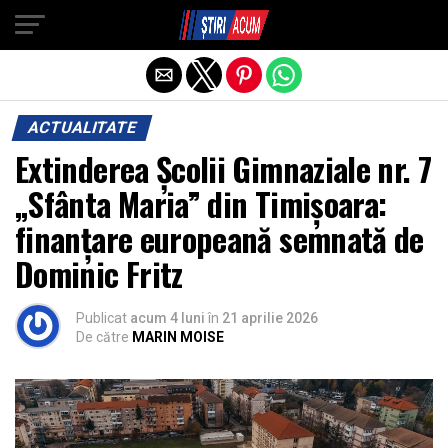
Exit mobile version
ACTUALITATE
Extinderea Școlii Gimnaziale nr. 7
„Sfânta Maria” din Timișoara:
finanțare europeană semnată de
Dominic Fritz
Publicat
acum 4 luni
în
21 aprilie 2026
De către
MARIN MOISE