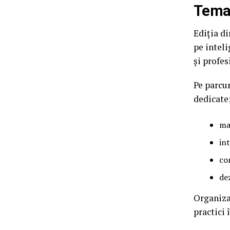
Tema 
Ediția d
pe intel
și profes
Pe parcur
dedicate
ma
in
co
dez
Organiza
practici 