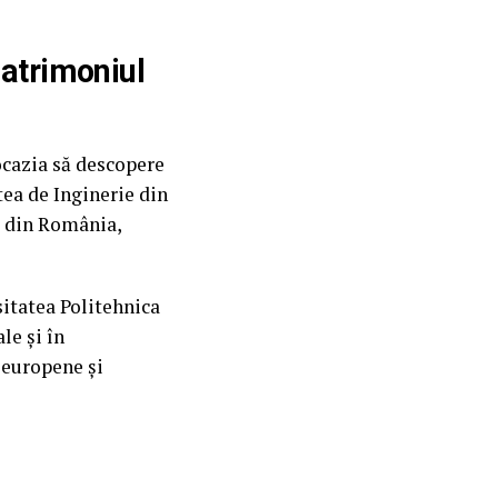
patrimoniul
 ocazia să descopere
tea de Inginerie din
e din România,
itatea Politehnica
le și în
 europene și