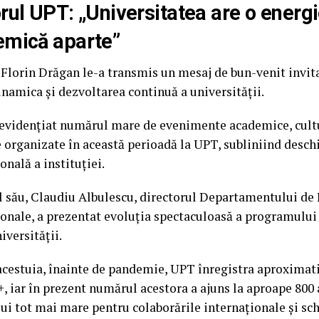
rul UPT: „Universitatea are o energ
mică aparte”
Florin Drăgan le-a transmis un mesaj de bun-venit invitaț
inamica și dezvoltarea continuă a universității.
 evidențiat numărul mare de evenimente academice, cultu
e organizate în această perioadă la UPT, subliniind desch
onală a instituției.
l său, Claudiu Albulescu, directorul Departamentului de 
ionale, a prezentat evoluția spectaculoasă a programulu
iversității.
 acestuia, înainte de pandemie, UPT înregistra aproximati
, iar în prezent numărul acestora a ajuns la aproape 800 
lui tot mai mare pentru colaborările internaționale și sc