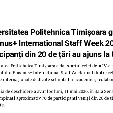
rsitatea Politehnica Timișoara 
mus+ International Staff Week 2
cipanți din 20 de țări au ajuns l
atea Politehnica Timișoara a dat startul celei de-a IV-a e
tului Erasmus+ International Staff Week, unul dintre c
 internaționale dedicate schimbului academic și colaboră
a de deschidere a avut loc luni, 11 mai 2026, în Sala Sen
mpinați aproximativ 70 de participanți veniți din 20 de ț
te.