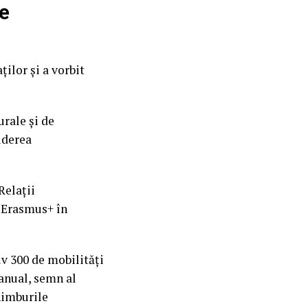
ie
ilor și a vorbit
rale și de
iderea
Relații
i Erasmus+ în
v 300 de mobilități
anual, semn al
himburile