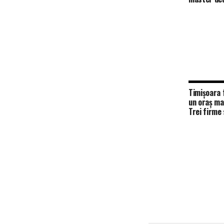
integrat al
Centrală și
Timișoara 
un oraș mai
Trei firme
modernizar
pe 66 de s