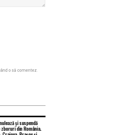
 când o să comentez.
anulează și suspendă
 zboruri din România.
, Craiova, Brașov și