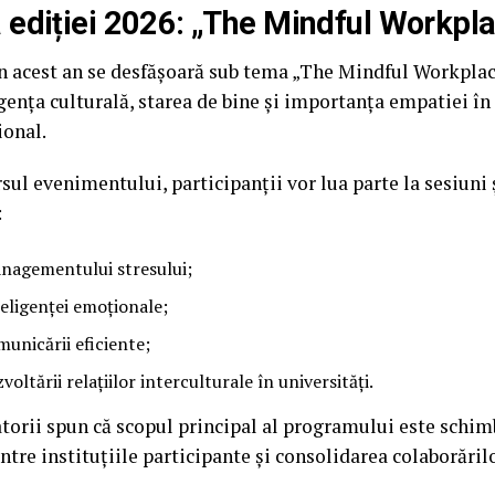
ediției 2026: „The Mindful Workpl
in acest an se desfășoară sub tema „The Mindful Workplac
igența culturală, starea de bine și importanța empatiei 
ional.
sul evenimentului, participanții vor lua parte la sesiuni
:
nagementului stresului;
teligenței emoționale;
municării eficiente;
voltării relațiilor interculturale în universități.
torii spun că scopul principal al programului este schim
între instituțiile participante și consolidarea colaborăril