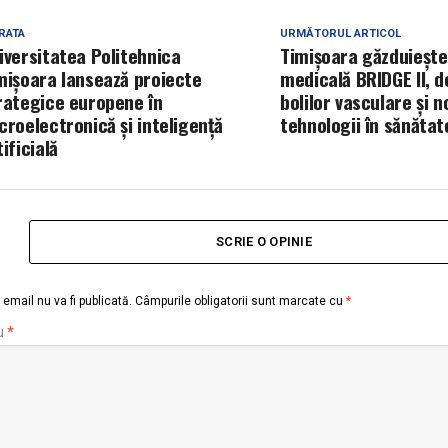
RATA
URMĂTORUL ARTICOL
iversitatea Politehnica
Timișoara găzduiește
mișoara lansează proiecte
medicală BRIDGE II, d
rategice europene în
bolilor vasculare și n
croelectronică și inteligență
tehnologii în sănătat
tificială
SCRIE O OPINIE
email nu va fi publicată.
Câmpurile obligatorii sunt marcate cu
*
u
*