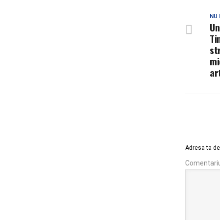
NU 
Un
Ti
st
mi
ar
Adresa ta de 
Comentari