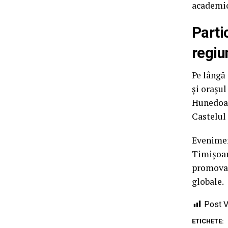
academic
Parti
regiu
Pe lângă 
și orașul
Hunedoar
Castelul 
Evenimen
Timișoar
promovar
globale.
Post V
ETICHETE: