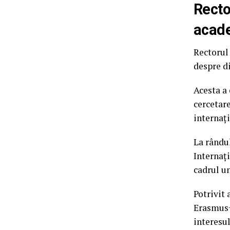
Recto
acade
Rectorul 
despre d
Acesta a
cercetar
internați
La rându
Internaț
cadrul un
Potrivit
Erasmus+
interesu