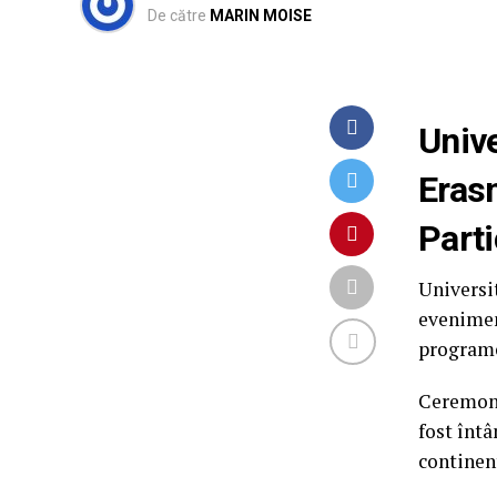
De către
MARIN MOISE
Unive
Eras
Parti
Universit
evenimen
programe
Ceremoni
fost întâ
continen