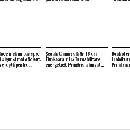
 obezității din Europa
internaționale. UPT, în top 400
București
 de Est
mondial pentru patru obiective
de dezvoltare sustenabilă
face încă un pas spre
Școala Gimnazială Nr. 16 din
Două ofer
 sigur și mai eficient.
Timișoara intră în reabilitare
troleibuz
 se luptă pentru
energetică. Primăria a lansat
Primăria 
ea iluminatului public
licitația pentru lucrări de 13,5
milioane 
trăzi
milioane de lei
transport