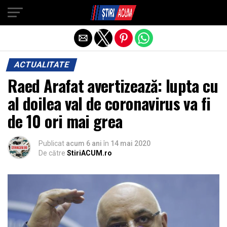
Exit mobile version
ACTUALITATE
Raed Arafat avertizează: lupta cu
al doilea val de coronavirus va fi
de 10 ori mai grea
Publicat
acum 6 ani
în
14 mai 2020
De către
StiriACUM.ro