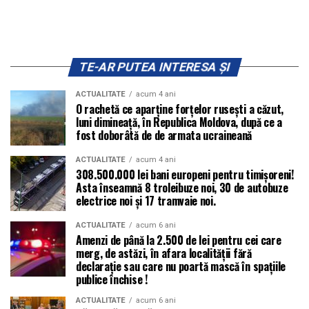
TE-AR PUTEA INTERESA ȘI
ACTUALITATE
acum 4 ani
O rachetă ce aparține forțelor rusești a căzut,
luni dimineață, în Republica Moldova, după ce a
fost doborâtă de de armata ucraineană
ACTUALITATE
acum 4 ani
308.500.000 lei bani europeni pentru timișoreni!
Asta înseamnă 8 troleibuze noi, 30 de autobuze
electrice noi și 17 tramvaie noi.
ACTUALITATE
acum 6 ani
Amenzi de până la 2.500 de lei pentru cei care
merg, de astăzi, în afara localității fără
declarație sau care nu poartă mască în spațiile
publice închise !
ACTUALITATE
acum 6 ani