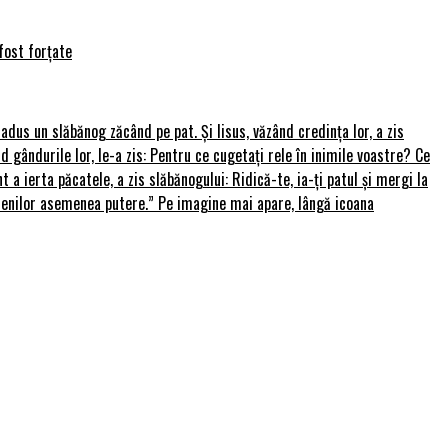
fost forțate
u adus un slăbănog zăcând pe pat. Și Iisus, văzând credința lor, a zis
nd gândurile lor, le-a zis: Pentru ce cugetați rele în inimile voastre? Ce
 a ierta păcatele, a zis slăbănogului: Ridică-te, ia-ți patul și mergi la
amenilor asemenea putere.” Pe imagine mai apare, lângă icoana