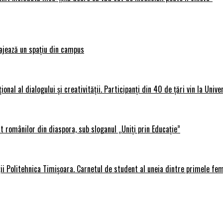
ajează un spațiu din campus
al al dialogului și creativității. Participanți din 40 de țări vin la Unive
 românilor din diaspora, sub sloganul „Uniți prin Educație”
ții Politehnica Timișoara. Carnetul de student al uneia dintre primele fe