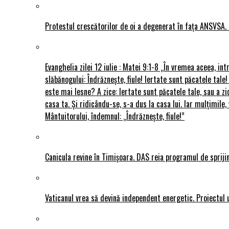
Protestul crescătorilor de oi a degenerat în fața ANSVSA. 
Evanghelia zilei 12 iulie : Matei 9:1-8 „În vremea aceea, int
slăbănogului: Îndrăznește, fiule! Iertate sunt păcatele tale!
este mai lesne? A zice: Iertate sunt păcatele tale, sau a zi
casa ta. Și ridicându-se, s-a dus la casa lui. Iar mulțimi
Mântuitorului, îndemnul: „Îndrăznește, fiule!”
Canicula revine în Timișoara. DAS reia programul de sprijin
Vaticanul vrea să devină independent energetic. Proiectul 