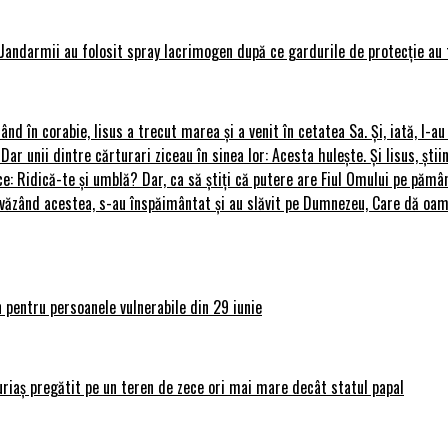
Jandarmii au folosit spray lacrimogen după ce gardurile de protecție au 
rând în corabie, Iisus a trecut marea și a venit în cetatea Sa. Și, iată, I-a
 Dar unii dintre cărturari ziceau în sinea lor: Acesta hulește. Și Iisus, știi
ce: Ridică-te și umblă? Dar, ca să știți că putere are Fiul Omului pe pământ
le, văzând acestea, s-au înspăimântat și au slăvit pe Dumnezeu, Care dă o
 pentru persoanele vulnerabile din 29 iunie
uriaș pregătit pe un teren de zece ori mai mare decât statul papal