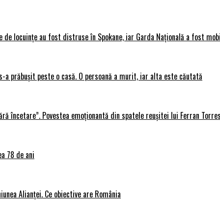
 de locuințe au fost distruse în Spokane, iar Garda Națională a fost mobi
s-a prăbușit peste o casă. O persoană a murit, iar alta este căutată
ără încetare”. Povestea emoționantă din spatele reușitei lui Ferran Torre
ea 78 de ani
iunea Alianței. Ce obiective are România