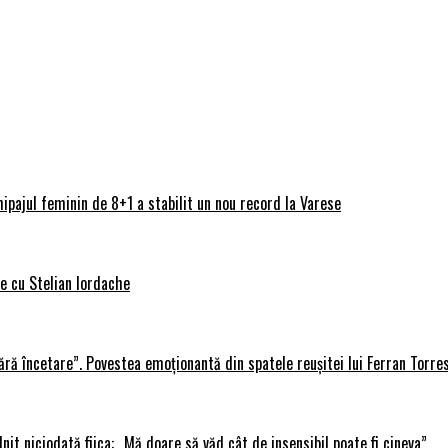
ipajul feminin de 8+1 a stabilit un nou record la Varese
ve cu Stelian Iordache
ără încetare”. Povestea emoționantă din spatele reușitei lui Ferran Torre
lnit niciodată fiica: „Mă doare să văd cât de insensibil poate fi cineva”