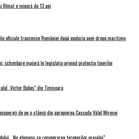
și filmat o minoră de 13 ani
rile oficiale transmise României după explozia unei drone maritime
i: schimbare majoră în legislația privind protecția tinerilor
alul „Victor Babeș” din Timișoara
 recuperați de pe o stâncă din apropierea Cascada Vălul Miresei
adului. „Nu glumesc cu recuperarea terenurilor orașului”