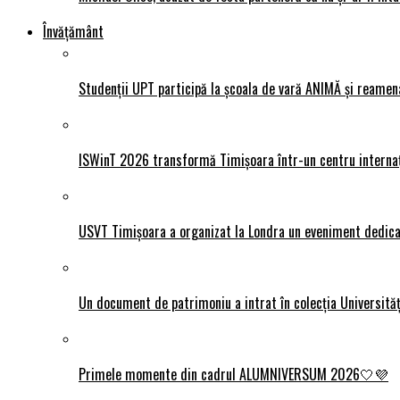
Învățământ
Studenții UPT participă la școala de vară ANIMĂ și reamen
ISWinT 2026 transformă Timișoara într-un centru internațion
USVT Timișoara a organizat la Londra un eveniment dedicat
Un document de patrimoniu a intrat în colecția Universită
Primele momente din cadrul ALUMNIVERSUM 2026🤍💜