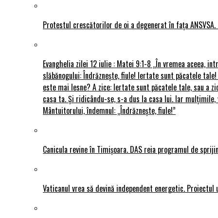
Protestul crescătorilor de oi a degenerat în fața ANSVSA. 
Evanghelia zilei 12 iulie : Matei 9:1-8 „În vremea aceea, int
slăbănogului: Îndrăznește, fiule! Iertate sunt păcatele tale!
este mai lesne? A zice: Iertate sunt păcatele tale, sau a zi
casa ta. Și ridicându-se, s-a dus la casa lui. Iar mulțimi
Mântuitorului, îndemnul: „Îndrăznește, fiule!”
Canicula revine în Timișoara. DAS reia programul de sprijin
Vaticanul vrea să devină independent energetic. Proiectul 