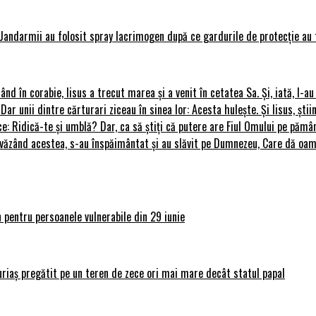
Jandarmii au folosit spray lacrimogen după ce gardurile de protecție au 
rând în corabie, Iisus a trecut marea și a venit în cetatea Sa. Și, iată, I-a
 Dar unii dintre cărturari ziceau în sinea lor: Acesta hulește. Și Iisus, știi
ce: Ridică-te și umblă? Dar, ca să știți că putere are Fiul Omului pe pământ
le, văzând acestea, s-au înspăimântat și au slăvit pe Dumnezeu, Care dă o
 pentru persoanele vulnerabile din 29 iunie
uriaș pregătit pe un teren de zece ori mai mare decât statul papal