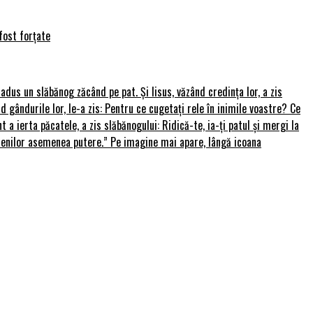
fost forțate
u adus un slăbănog zăcând pe pat. Și Iisus, văzând credința lor, a zis
nd gândurile lor, le-a zis: Pentru ce cugetați rele în inimile voastre? Ce
 a ierta păcatele, a zis slăbănogului: Ridică-te, ia-ți patul și mergi la
amenilor asemenea putere.” Pe imagine mai apare, lângă icoana