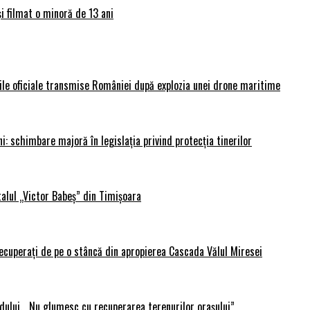
și filmat o minoră de 13 ani
rile oficiale transmise României după explozia unei drone maritime
i: schimbare majoră în legislația privind protecția tinerilor
alul „Victor Babeș” din Timișoara
 recuperați de pe o stâncă din apropierea Cascada Vălul Miresei
adului. „Nu glumesc cu recuperarea terenurilor orașului”