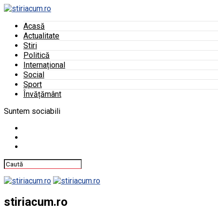
Acasă
Actualitate
Stiri
Politică
Internațional
Social
Sport
Învățământ
Suntem sociabili
stiriacum.ro