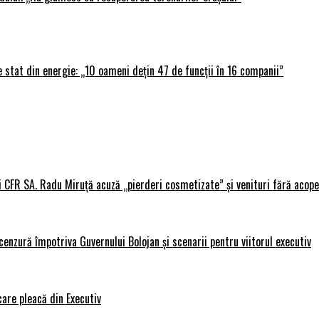
 stat din energie: „10 oameni dețin 47 de funcții în 16 companii”
i CFR SA. Radu Miruță acuză „pierderi cosmetizate” și venituri fără acope
nzură împotriva Guvernului Bolojan și scenarii pentru viitorul executiv
care pleacă din Executiv