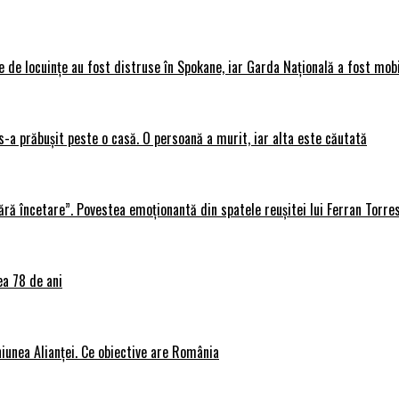
 de locuințe au fost distruse în Spokane, iar Garda Națională a fost mobi
s-a prăbușit peste o casă. O persoană a murit, iar alta este căutată
ără încetare”. Povestea emoționantă din spatele reușitei lui Ferran Torre
ea 78 de ani
iunea Alianței. Ce obiective are România