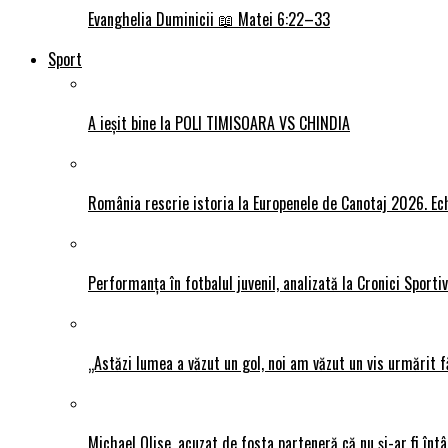
Evanghelia Duminicii 📖 Matei 6:22–33
Sport
A ieșit bine la POLI TIMISOARA VS CHINDIA
România rescrie istoria la Europenele de Canotaj 2026. Ech
Performanța în fotbalul juvenil, analizată la Cronici Sporti
„Astăzi lumea a văzut un gol, noi am văzut un vis urmărit f
Michael Olise, acuzat de fosta parteneră că nu și-ar fi întâ