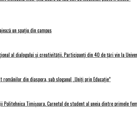
ajează un spațiu din campus
al al dialogului și creativității. Participanți din 40 de țări vin la Unive
 românilor din diaspora, sub sloganul „Uniți prin Educație”
ții Politehnica Timișoara. Carnetul de student al uneia dintre primele fe