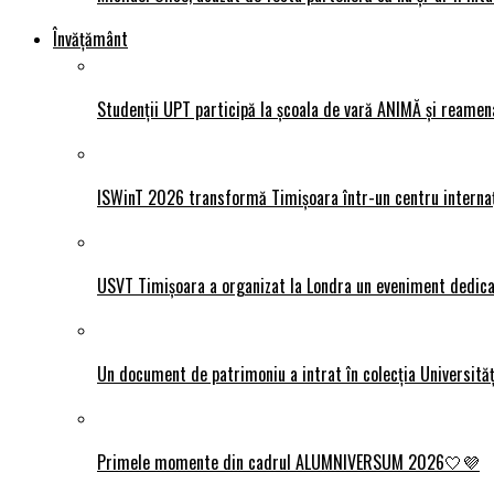
Învățământ
Studenții UPT participă la școala de vară ANIMĂ și reamen
ISWinT 2026 transformă Timișoara într-un centru internațion
USVT Timișoara a organizat la Londra un eveniment dedicat
Un document de patrimoniu a intrat în colecția Universită
Primele momente din cadrul ALUMNIVERSUM 2026🤍💜