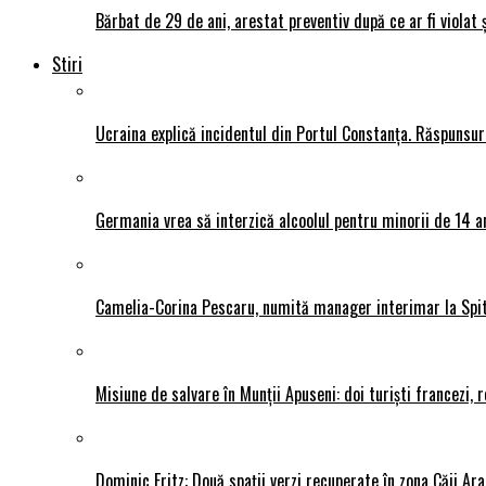
Bărbat de 29 de ani, arestat preventiv după ce ar fi violat 
Stiri
Ucraina explică incidentul din Portul Constanța. Răspunsu
Germania vrea să interzică alcoolul pentru minorii de 14 an
Camelia-Corina Pescaru, numită manager interimar la Spit
Misiune de salvare în Munții Apuseni: doi turiști francezi,
Dominic Fritz: Două spații verzi recuperate în zona Căii Ar