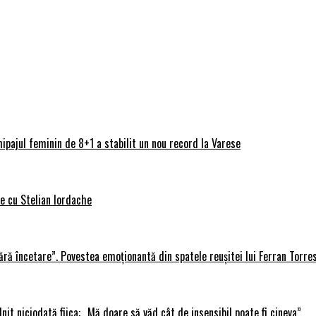
ipajul feminin de 8+1 a stabilit un nou record la Varese
ve cu Stelian Iordache
ără încetare”. Povestea emoționantă din spatele reușitei lui Ferran Torre
lnit niciodată fiica: „Mă doare să văd cât de insensibil poate fi cineva”