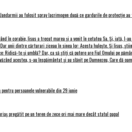
Jandarmii au folosit spray lacrimogen după ce gardurile de protecție au 
rând în corabie, Iisus a trecut marea și a venit în cetatea Sa. Și, iată, I-a
 Dar unii dintre cărturari ziceau în sinea lor: Acesta hulește. Și Iisus, știi
ce: Ridică-te și umblă? Dar, ca să știți că putere are Fiul Omului pe pământ
le, văzând acestea, s-au înspăimântat și au slăvit pe Dumnezeu, Care dă o
 pentru persoanele vulnerabile din 29 iunie
uriaș pregătit pe un teren de zece ori mai mare decât statul papal