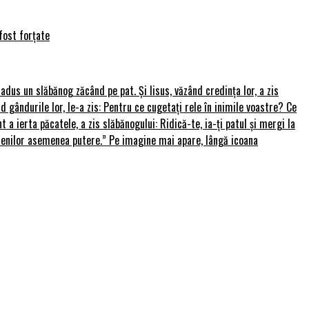
fost forțate
u adus un slăbănog zăcând pe pat. Și Iisus, văzând credința lor, a zis
nd gândurile lor, le-a zis: Pentru ce cugetați rele în inimile voastre? Ce
 a ierta păcatele, a zis slăbănogului: Ridică-te, ia-ți patul și mergi la
amenilor asemenea putere.” Pe imagine mai apare, lângă icoana