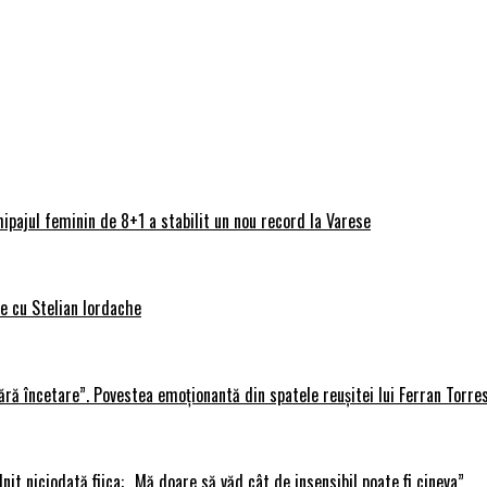
ipajul feminin de 8+1 a stabilit un nou record la Varese
ve cu Stelian Iordache
ără încetare”. Povestea emoționantă din spatele reușitei lui Ferran Torre
lnit niciodată fiica: „Mă doare să văd cât de insensibil poate fi cineva”