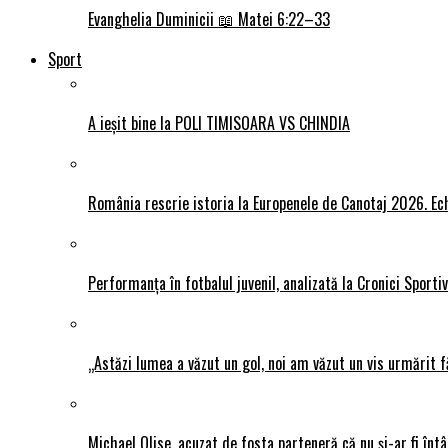
Evanghelia Duminicii 📖 Matei 6:22–33
Sport
A ieșit bine la POLI TIMISOARA VS CHINDIA
România rescrie istoria la Europenele de Canotaj 2026. Ech
Performanța în fotbalul juvenil, analizată la Cronici Sporti
„Astăzi lumea a văzut un gol, noi am văzut un vis urmărit f
Michael Olise, acuzat de fosta parteneră că nu și-ar fi întâ