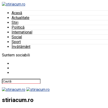
Acasă
Actualitate
Stiri
Politică
Internațional
Social
Sport
Învățământ
Suntem sociabili
stiriacum.ro