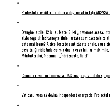
Protestul crescătorilor de oi a degenerat în fața ANSVSA. 
Evanghelia zilei 12 iulie : Matei 9:1-8 „În vremea aceea, int
slăbănogului: Îndrăznește, fiule! Iertate sunt păcatele tale!
este mai lesne? A zice: Iertate sunt păcatele tale, sau a zi
casa ta. Și ridicându-se, s-a dus la casa lui. Iar mulțimi
Mântuitorului, îndemnul: „Îndrăznește, fiule!”
Canicula revine în Timișoara. DAS reia programul de sprijin
Vaticanul vrea să devină independent energetic. Proiectul 