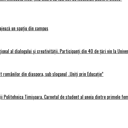
ajează un spațiu din campus
al al dialogului și creativității. Participanți din 40 de țări vin la Unive
 românilor din diaspora, sub sloganul „Uniți prin Educație”
ții Politehnica Timișoara. Carnetul de student al uneia dintre primele fe