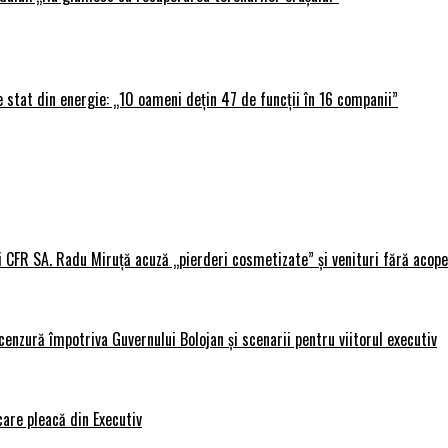
 stat din energie: „10 oameni dețin 47 de funcții în 16 companii”
i CFR SA. Radu Miruță acuză „pierderi cosmetizate” și venituri fără acope
nzură împotriva Guvernului Bolojan și scenarii pentru viitorul executiv
care pleacă din Executiv