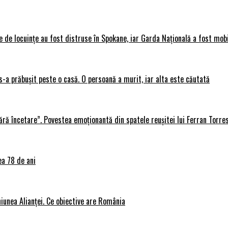
 de locuințe au fost distruse în Spokane, iar Garda Națională a fost mobi
s-a prăbușit peste o casă. O persoană a murit, iar alta este căutată
ără încetare”. Povestea emoționantă din spatele reușitei lui Ferran Torre
ea 78 de ani
iunea Alianței. Ce obiective are România