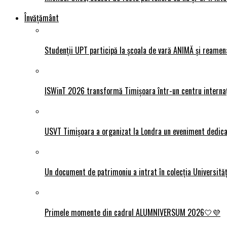
Învățământ
Studenții UPT participă la școala de vară ANIMĂ și reamen
ISWinT 2026 transformă Timișoara într-un centru internațion
USVT Timișoara a organizat la Londra un eveniment dedicat
Un document de patrimoniu a intrat în colecția Universită
Primele momente din cadrul ALUMNIVERSUM 2026🤍💜