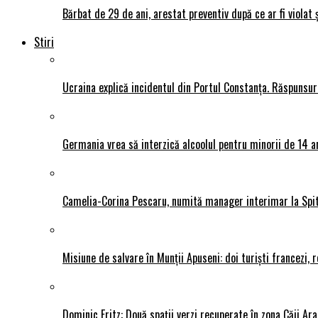
Bărbat de 29 de ani, arestat preventiv după ce ar fi violat 
Stiri
Ucraina explică incidentul din Portul Constanța. Răspunsu
Germania vrea să interzică alcoolul pentru minorii de 14 an
Camelia-Corina Pescaru, numită manager interimar la Spit
Misiune de salvare în Munții Apuseni: doi turiști francezi,
Dominic Fritz: Două spații verzi recuperate în zona Căii Ar