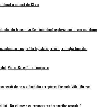
și filmat o minoră de 13 ani
rile oficiale transmise României după explozia unei drone maritime
i: schimbare majoră în legislația privind protecția tinerilor
alul „Victor Babeș” din Timișoara
 recuperați de pe o stâncă din apropierea Cascada Vălul Miresei
adului. „Nu glumesc cu recuperarea terenurilor orașului”