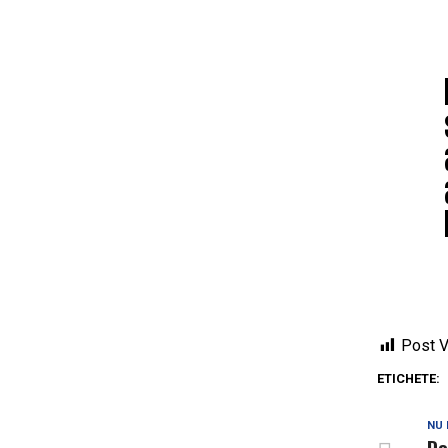
Post V
ETICHETE:
NU 
Do