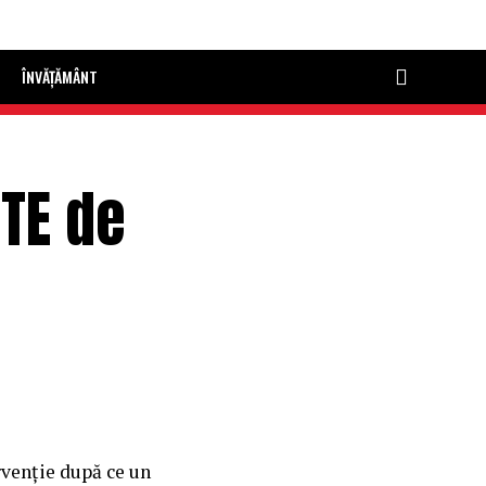
ÎNVĂȚĂMÂNT
UTE de
rvenţie după ce un