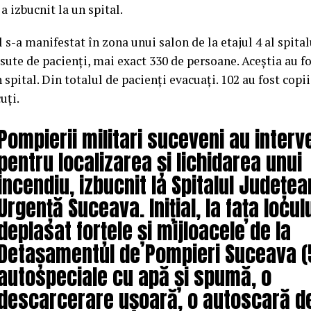
a izbucnit la un spital.
 s-a manifestat în zona unui salon de la etajul 4 al spital
sute de pacienţi, mai exact 330 de persoane. Aceștia au fos
n spital. Din totalul de pacienţi evacuați. 102 au fost copii,
uți.
Pompierii militari suceveni au interv
pentru localizarea și lichidarea unui
incendiu, izbucnit la Spitalul Județea
Urgență Suceava. Inițial, la fața locul
deplasat forțele și mijloacele de la
Detașamentul de Pompieri Suceava (
autospeciale cu apă și spumă, o
descarcerare ușoară, o autoscară d