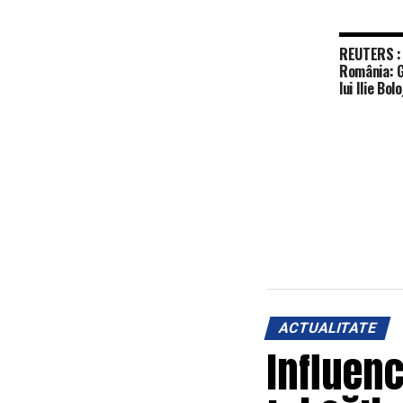
REUTERS : C
România: G
lui Ilie Bo
moțiune de
ACTUALITATE
Influenc