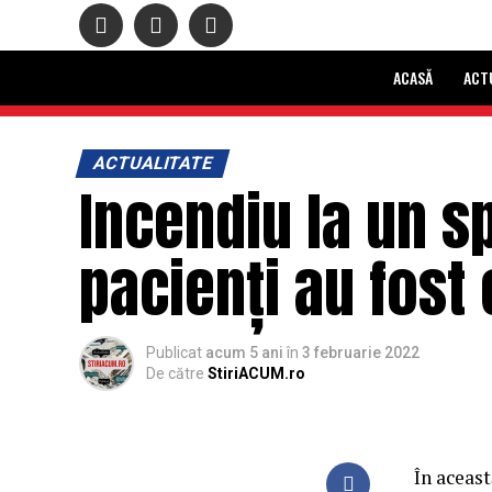
ACASĂ
ACT
ACTUALITATE
Incendiu la un s
pacienți au fost 
Publicat
acum 5 ani
în
3 februarie 2022
De către
StiriACUM.ro
În aceast