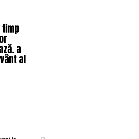
n timp
lor
ază. a
vânt al
veni la