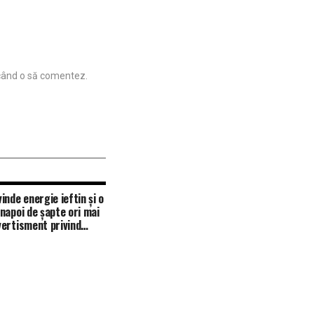
 când o să comentez.
inde energie ieftin și o
napoi de șapte ori mai
ertisment privind
litatea sistemului
c