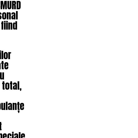
 SMURD
sonal
fiind
ilor
ate
ru
 total,
bulanțe
t
peciale