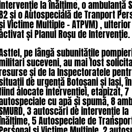
intervenție la înălțime, o ambulanță
B2 și o Autospecială de Tranport Per
și Victime Multiple – ATPVM) , ulterior 
activat și Planul Roșu de Intervenție.
Astfel, pe lângă subunitățile pompier
militari suceveni, au mai fost solicit
resurse și de la Inspectoratele pent
situații de urgență Botoșani și Iași, în
fiind alocate intervenției, etapizat, 7
autospeciale cu apă și spumă, 8 am
SMURD, 3 autoscări de intervenție la
înălțime, 5 Autospeciale de Transpor
Personal și Victime Multiple, 2 autos