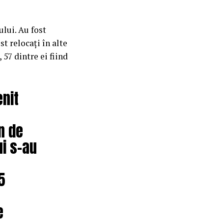
ului. Au fost
t relocați în alte
 57 dintre ei fiind
enit
n de
ui s-au
5
e