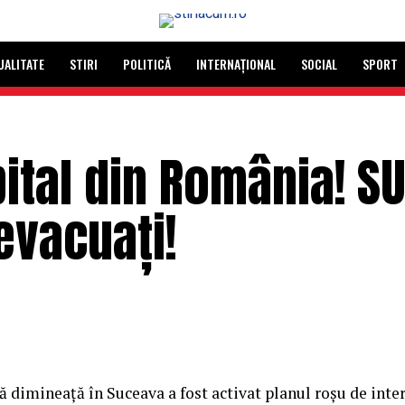
UALITATE
STIRI
POLITICĂ
INTERNAȚIONAL
SOCIAL
SPORT
pital din România! S
evacuați!
ă dimineaţă în Suceava a fost activat planul roşu de inte