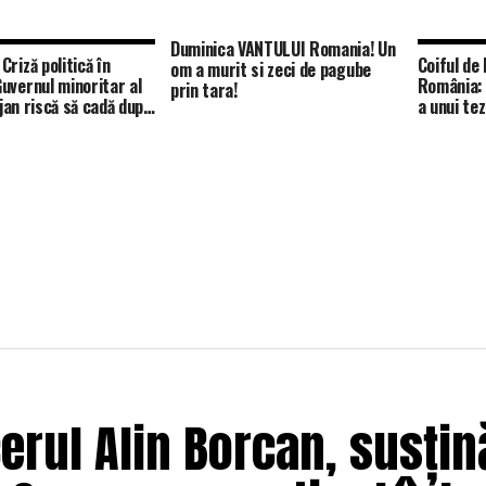
Duminica VANTULUI Romania! Un
riză politică în
Coiful de 
om a murit si zeci de pagube
uvernul minoritar al
România: 
prin tara!
lojan riscă să cadă după
a unui te
 cenzura
din Oland
erul Alin Borcan, susțin