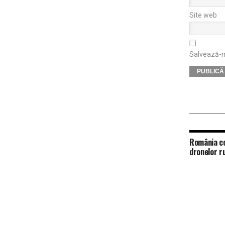
Site web
Salvează-mi
România co
dronelor r