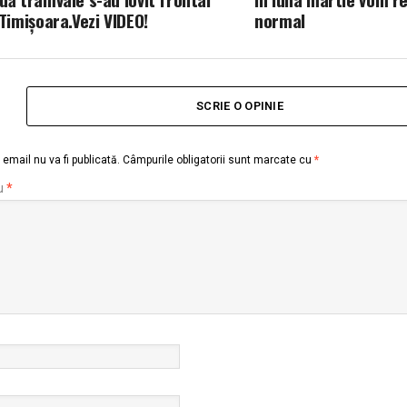
 Timișoara.Vezi VIDEO!
normal
SCRIE O OPINIE
email nu va fi publicată.
Câmpurile obligatorii sunt marcate cu
*
u
*