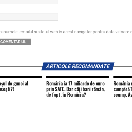
 numele, emailul și site-ul web în acest navigator pentru data viitoare
ARTICOLE RECOMANDATE
șul de gunoi al
România ia 17 miliarde de euro
România v
usești?!
prin SAFE. Dar câți bani rămân,
cumpără î
de fapt, în România?
scump. Av
vulnerabi
energeti