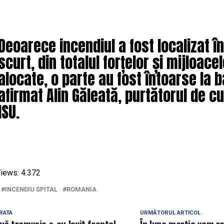
Deoarece incendiul a fost localizat î
scurt, din totalul forțelor și mijloace
alocate, o parte au fost întoarse la b
afirmat Alin Găleată, purtătorul de cu
ISU.
iews:
4.372
INCENDIU SPITAL
ROMANIA
RATA
URMĂTORUL ARTICOL
uă tramvaie s-au lovit frontal
În luna martie vom re