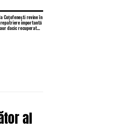
la Coțofenești revine în
repatriere importantă
zaur dacic recuperat
a
ător al