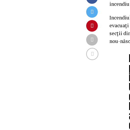
incendiu 
Incendiul
evacuaţi 
secţii di
nou-născ