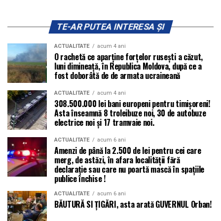
TE-AR PUTEA INTERESA ȘI
ACTUALITATE
acum 4 ani
O rachetă ce aparține forțelor rusești a căzut,
luni dimineață, în Republica Moldova, după ce a
fost doborâtă de de armata ucraineană
ACTUALITATE
acum 4 ani
308.500.000 lei bani europeni pentru timișoreni!
Asta înseamnă 8 troleibuze noi, 30 de autobuze
electrice noi și 17 tramvaie noi.
ACTUALITATE
acum 6 ani
Amenzi de până la 2.500 de lei pentru cei care
merg, de astăzi, în afara localității fără
declarație sau care nu poartă mască în spațiile
publice închise !
ACTUALITATE
acum 6 ani
BĂUTURĂ SI ȚIGĂRI, asta arată GUVERNUL Orban!