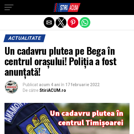
Exit mobile version
ACTUALITATE
Un cadavru plutea pe Bega în
centrul orașului! Poliția a fost
anunțată!
Publicat
acum 4 ani
în
17 februarie 2022
De către
StiriACUM.ro