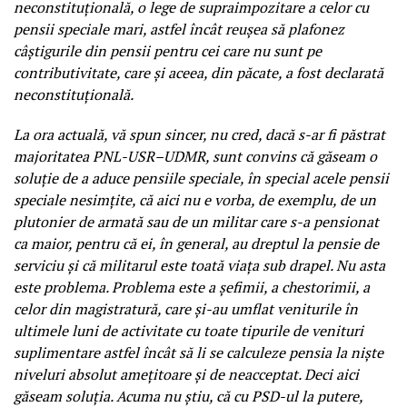
neconstituţională, o lege de supraimpozitare a celor cu
pensii speciale mari, astfel încât reuşea să plafonez
câştigurile din pensii pentru cei care nu sunt pe
contributivitate, care şi aceea, din păcate, a fost declarată
neconstituţională.
La ora actuală, vă spun sincer, nu cred, dacă s-ar fi păstrat
majoritatea PNL-USR–UDMR, sunt convins că găseam o
soluţie de a aduce pensiile speciale, în special acele pensii
speciale nesimţite, că aici nu e vorba, de exemplu, de un
plutonier de armată sau de un militar care s-a pensionat
ca maior, pentru că ei, în general, au dreptul la pensie de
serviciu şi că militarul este toată viaţa sub drapel. Nu asta
este problema. Problema este a şefimii, a chestorimii, a
celor din magistratură, care şi-au umflat veniturile în
ultimele luni de activitate cu toate tipurile de venituri
suplimentare astfel încât să li se calculeze pensia la nişte
niveluri absolut ameţitoare şi de neacceptat. Deci aici
găseam soluţia. Acuma nu ştiu, că cu PSD-ul la putere,