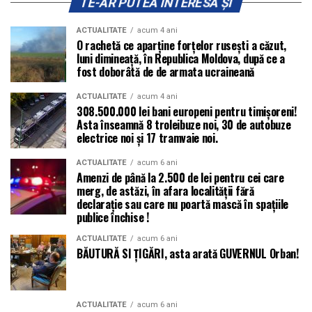
TE-AR PUTEA INTERESA ȘI
ACTUALITATE
acum 4 ani
O rachetă ce aparține forțelor rusești a căzut,
luni dimineață, în Republica Moldova, după ce a
fost doborâtă de de armata ucraineană
ACTUALITATE
acum 4 ani
308.500.000 lei bani europeni pentru timișoreni!
Asta înseamnă 8 troleibuze noi, 30 de autobuze
electrice noi și 17 tramvaie noi.
ACTUALITATE
acum 6 ani
Amenzi de până la 2.500 de lei pentru cei care
merg, de astăzi, în afara localității fără
declarație sau care nu poartă mască în spațiile
publice închise !
ACTUALITATE
acum 6 ani
BĂUTURĂ SI ȚIGĂRI, asta arată GUVERNUL Orban!
ACTUALITATE
acum 6 ani