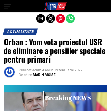
Exit mobile version
ACTUALITATE
Orban : Vom vota proiectul USR
de eliminare a pensiilor speciale
pentru primari
Publicat
acum 4 ani
în
19 februarie 2022
De către
MARIN MOISE