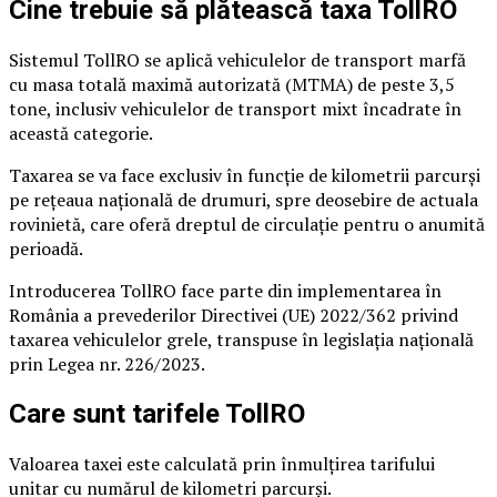
Cine trebuie să plătească taxa TollRO
Sistemul TollRO se aplică vehiculelor de transport marfă
cu masa totală maximă autorizată (MTMA) de peste 3,5
tone, inclusiv vehiculelor de transport mixt încadrate în
această categorie.
Taxarea se va face exclusiv în funcție de kilometrii parcurși
pe rețeaua națională de drumuri, spre deosebire de actuala
rovinietă, care oferă dreptul de circulație pentru o anumită
perioadă.
Introducerea TollRO face parte din implementarea în
România a prevederilor Directivei (UE) 2022/362 privind
taxarea vehiculelor grele, transpuse în legislația națională
prin Legea nr. 226/2023.
Care sunt tarifele TollRO
Valoarea taxei este calculată prin înmulțirea tarifului
unitar cu numărul de kilometri parcurși.