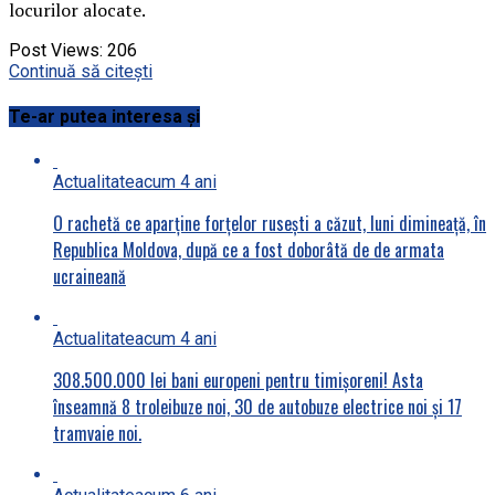
locurilor alocate.
Post Views:
206
Continuă să citești
Te-ar putea interesa și
Actualitate
acum 4 ani
O rachetă ce aparține forțelor rusești a căzut, luni dimineață, în
Republica Moldova, după ce a fost doborâtă de de armata
ucraineană
Actualitate
acum 4 ani
308.500.000 lei bani europeni pentru timișoreni! Asta
înseamnă 8 troleibuze noi, 30 de autobuze electrice noi și 17
tramvaie noi.