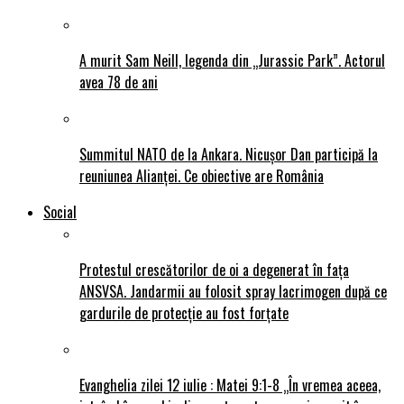
A murit Sam Neill, legenda din „Jurassic Park”. Actorul
avea 78 de ani
Summitul NATO de la Ankara. Nicușor Dan participă la
reuniunea Alianței. Ce obiective are România
Social
Protestul crescătorilor de oi a degenerat în fața
ANSVSA. Jandarmii au folosit spray lacrimogen după ce
gardurile de protecție au fost forțate
Evanghelia zilei 12 iulie : Matei 9:1-8 „În vremea aceea,