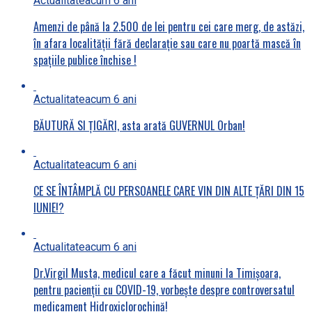
Actualitate
acum 6 ani
Amenzi de până la 2.500 de lei pentru cei care merg, de astăzi,
în afara localității fără declarație sau care nu poartă mască în
spațiile publice închise !
Actualitate
acum 6 ani
BĂUTURĂ SI ȚIGĂRI, asta arată GUVERNUL Orban!
Actualitate
acum 6 ani
CE SE ÎNTÂMPLĂ CU PERSOANELE CARE VIN DIN ALTE ȚĂRI DIN 15
IUNIE!?
Actualitate
acum 6 ani
Dr.Virgil Musta, medicul care a făcut minuni la Timișoara,
pentru pacienții cu COVID-19, vorbește despre controversatul
medicament Hidroxiclorochină!