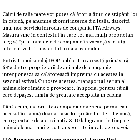
Câinii de talie mare vor putea călători alături de stăpânii lor
în cabină, pe anumite zboruri interne din Italia, datorită
unui nou serviciu introdus de compania ITA Airways.
Măsura vine în contextul în care tot mai mulți proprietari
aleg să își ia animalele de companie în vacanță și caută
alternative la transportul în cala avionului.
Potrivit unui sondaj IFOP publicat în această primăvară,
64% dintre proprietarii de animale de companie
intenționează să călătorească împreună cu acestea în
sezonul estival. Cu toate acestea, transportul aerian al
animalelor rămâne o provocare, în special pentru câinii
care depășesc limita de greutate acceptată în cabină.
Până acum, majoritatea companiilor aeriene permiteau
accesul în cabină doar al pisicilor și câinilor de talie mică,
cu o greutate de aproximativ 8-10 kilograme, în timp ce
animalele mai mari erau transportate în cala aeronavei.
ITA Airways introduce serviciul „Large Pet