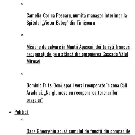
Camelia-Corina Pescaru, numită manager interimar la
Spitalul „Victor Babeș” din Timișoara
Misiune de salvare în Munții Apuseni: doi turiști francezi,
recuperați de pe o stâncă din apropierea Cascada Vălul
Miresei
Dominic Fritz: Două spații verzi recuperate în zona Căii
Aradului. „Nu glumesc cu recuperarea terenurilor
orașului”
Politică
Oana Gheorghiu acuză cumulul de funcții din companiile