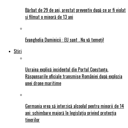
Bărbat de 29 de ani, arestat preventiv după ce ar fi violat
și filmat o minoră de 13 ani
Evanghelia Duminicii : EU sunt . Nu vǎ temeți!
Stiri
Ucraina explică incidentul din Portul Constanța.
Răspunsurile oficiale transmise României după explozia
unei drone maritime
Germania vrea să interzică alcoolul pentru minorii de 14
ani: schimbare majoră în legislația privind protecția
tinerilor