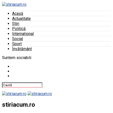
Acasă
Actualitate
Stiri
Politică
Internațional
Social
Sport
Învățământ
Suntem sociabili
stiriacum.ro