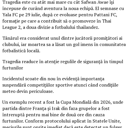
Tragedia este cu atât mai mare cu cât Safwan Awae își
începuse de curând aventura la noua echipă. El semnase cu
Yala FC pe 29 iulie, după ce evoluase pentru Pattani FC,
formație pe care a contribuit să o promoveze în Thai
League 2, a doua divizie a fotbalului thailandez.
Tânărul era considerat unul dintre jucătorii promițători ai
clubului, iar moartea sa a lăsat un gol imens în comunitatea
fotbalistică locală.
Tragedia readuce în atenție regulile de siguranță în timpul
furtunilor
Incidentul scoate din nou în evidență importanța
suspendării competițiilor sportive atunci când condițiile
meteo devin periculoase.
Un exemplu recent a fost la Cupa Mondială din 2026, unde
partida dintre Franța și Irak din faza grupelor a fost
întreruptă pentru mai bine de două ore din cauza
furtunilor. Conform protocolului aplicat în Statele Unite,
meciurile sunt oprite imediat dacă este detectat un fulger