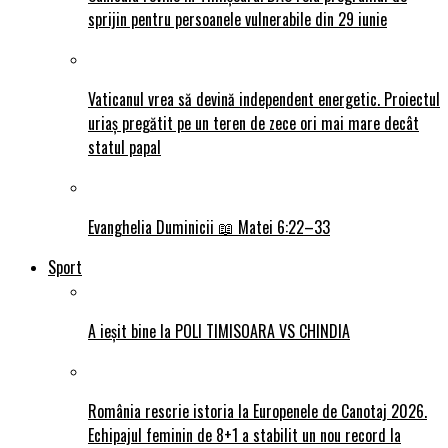
sprijin pentru persoanele vulnerabile din 29 iunie
Vaticanul vrea să devină independent energetic. Proiectul
uriaș pregătit pe un teren de zece ori mai mare decât
statul papal
Evanghelia Duminicii 📖 Matei 6:22–33
Sport
A ieșit bine la POLI TIMISOARA VS CHINDIA
România rescrie istoria la Europenele de Canotaj 2026.
Echipajul feminin de 8+1 a stabilit un nou record la