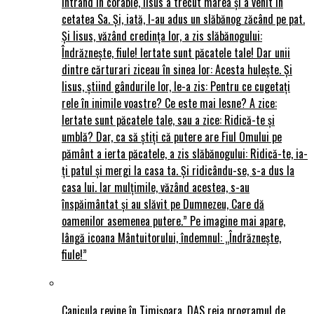
intrând în corabie, Iisus a trecut marea și a venit în
cetatea Sa. Și, iată, I-au adus un slăbănog zăcând pe pat.
Și Iisus, văzând credința lor, a zis slăbănogului:
Îndrăznește, fiule! Iertate sunt păcatele tale! Dar unii
dintre cărturari ziceau în sinea lor: Acesta hulește. Și
Iisus, știind gândurile lor, le-a zis: Pentru ce cugetați
rele în inimile voastre? Ce este mai lesne? A zice:
Iertate sunt păcatele tale, sau a zice: Ridică-te și
umblă? Dar, ca să știți că putere are Fiul Omului pe
pământ a ierta păcatele, a zis slăbănogului: Ridică-te, ia-
ți patul și mergi la casa ta. Și ridicându-se, s-a dus la
casa lui. Iar mulțimile, văzând acestea, s-au
înspăimântat și au slăvit pe Dumnezeu, Care dă
oamenilor asemenea putere.” Pe imagine mai apare,
lângă icoana Mântuitorului, îndemnul: „Îndrăznește,
fiule!”
Canicula revine în Timișoara. DAS reia programul de