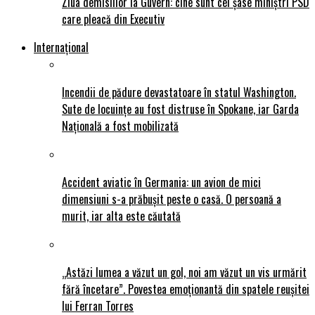
Ziua demisiilor la Guvern: cine sunt cei șase miniștri PSD
care pleacă din Executiv
Internațional
Incendii de pădure devastatoare în statul Washington.
Sute de locuințe au fost distruse în Spokane, iar Garda
Națională a fost mobilizată
Accident aviatic în Germania: un avion de mici
dimensiuni s-a prăbușit peste o casă. O persoană a
murit, iar alta este căutată
„Astăzi lumea a văzut un gol, noi am văzut un vis urmărit
fără încetare”. Povestea emoționantă din spatele reușitei
lui Ferran Torres