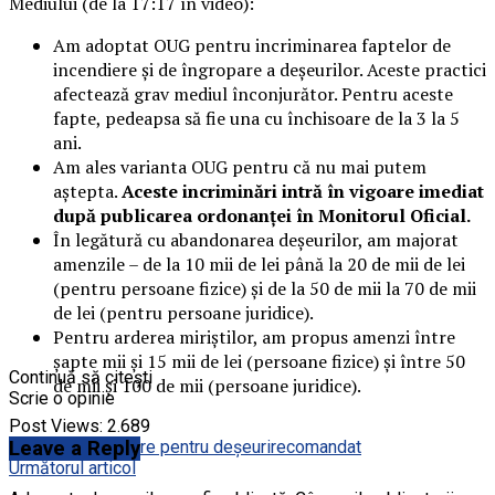
Mediului (de la 17:17 în video):
Am adoptat OUG pentru incriminarea faptelor de
incendiere și de îngropare a deșeurilor. Aceste practici
afectează grav mediul înconjurător. Pentru aceste
fapte, pedeapsa să fie una cu închisoare de la 3 la 5
ani.
Am ales varianta OUG pentru că nu mai putem
aștepta.
Aceste incriminări intră în vigoare imediat
după publicarea ordonanței în Monitorul Oficial.
În legătură cu abandonarea deșeurilor, am majorat
amenzile – de la 10 mii de lei până la 20 de mii de lei
(pentru persoane fizice) și de la 50 de mii la 70 de mii
de lei (pentru persoane juridice).
Pentru arderea miriștilor, am propus amenzi între
șapte mii și 15 mii de lei (persoane fizice) și între 50
Continuă să citești
de mii și 100 de mii (persoane juridice).
Scrie o opinie
Post Views:
2.689
Leave a Reply
Etichete:
Inchisoare pentru deșeuri
recomandat
Următorul articol