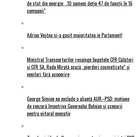
de stat din energie: „10 oameni dețin 47 de funcții în 16
companii”
Adrian Veștea si-a gasit majoritatea in Parlament!
Ministrul Transporturilor respinge bugetele CFR Călători
și CFR SA. Radu Miruță acuză „pierderi cosmetizate” și
venituri fără acoperire
George Simion nu exclude o alianță AUR–PSD: moțiune
de cenzură împotriva Guvernului Bolojan și scenarii
pentru viitorul executiv